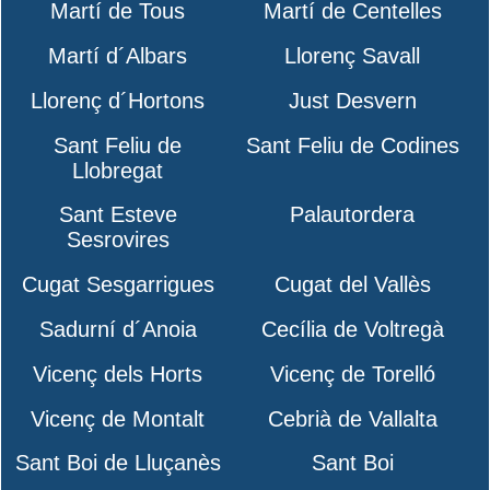
Martí de Tous
Martí de Centelles
Martí d´Albars
Llorenç Savall
Llorenç d´Hortons
Just Desvern
Sant Feliu de
Sant Feliu de Codines
Llobregat
Sant Esteve
Palautordera
Sesrovires
Cugat Sesgarrigues
Cugat del Vallès
Sadurní d´Anoia
Cecília de Voltregà
Vicenç dels Horts
Vicenç de Torelló
Vicenç de Montalt
Cebrià de Vallalta
Sant Boi de Lluçanès
Sant Boi