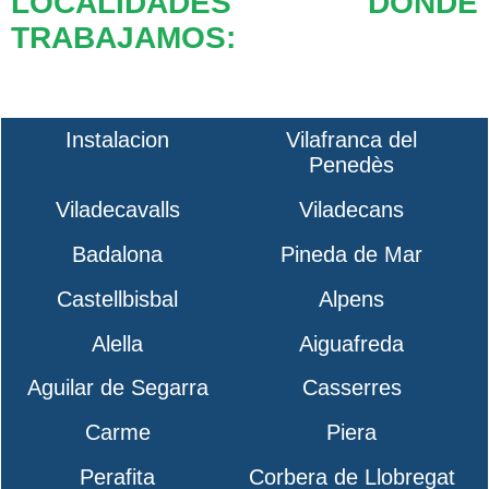
LOCALIDADES DONDE
TRABAJAMOS:
Instalacion
Vilafranca del
Penedès
Viladecavalls
Viladecans
Badalona
Pineda de Mar
Castellbisbal
Alpens
Alella
Aiguafreda
Aguilar de Segarra
Casserres
Carme
Piera
Perafita
Corbera de Llobregat