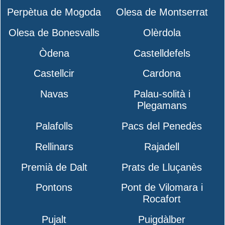
Perpètua de Mogoda
Olesa de Montserrat
Olesa de Bonesvalls
Olèrdola
Òdena
Castelldefels
Castellcir
Cardona
Navas
Palau-solità i
Plegamans
Palafolls
Pacs del Penedès
Rellinars
Rajadell
Premià de Dalt
Prats de Lluçanès
Pontons
Pont de Vilomara i
Rocafort
Pujalt
Puigdàlber