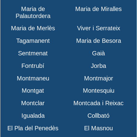
Maria de
Maria de Miralles
Palautordera
Maria de Merlès
Viver i Serrateix
Tagamanent
Maria de Besora
Sentmenat
Gaià
Fontrubí
Jorba
Montmaneu
Montmajor
Montgat
Montesquiu
Montclar
Montcada i Reixac
Igualada
Collbató
El Pla del Penedès
El Masnou