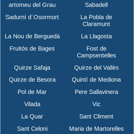
artomeu del Grau
Sabadell
Sadurní d´Osormort
La Pobla de
Claramunt
La Nou de Berguedà
La Llagosta
Fruitós de Bages
Fost de
Campsentelles
Quirze Safaja
Quirze del Vallès
Quirze de Besora
Quintí de Mediona
Pol de Mar
Pere Sallavinera
Vilada
Vic
La Quar
Sant Climent
Sant Celoni
Maria de Martorelles