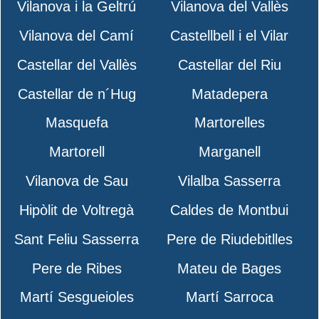
Vilanova i la Geltrú
Vilanova del Vallès
Vilanova del Camí
Castellbell i el Vilar
Castellar del Vallès
Castellar del Riu
Castellar de n´Hug
Matadepera
Masquefa
Martorelles
Martorell
Marganell
Vilanova de Sau
Vilalba Sasserra
Hipòlit de Voltregà
Caldes de Montbui
Sant Feliu Sasserra
Pere de Riudebitlles
Pere de Ribes
Mateu de Bages
Martí Sesgueioles
Martí Sarroca