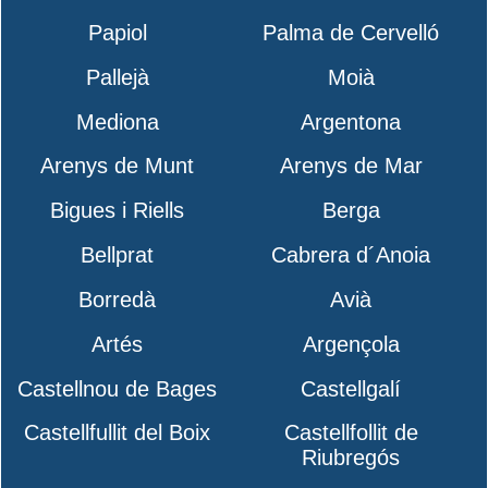
Papiol
Palma de Cervelló
Pallejà
Moià
Mediona
Argentona
Arenys de Munt
Arenys de Mar
Bigues i Riells
Berga
Bellprat
Cabrera d´Anoia
Borredà
Avià
Artés
Argençola
Castellnou de Bages
Castellgalí
Castellfullit del Boix
Castellfollit de
Riubregós