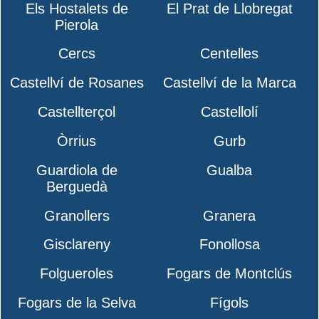
Els Hostalets de
El Prat de Llobregat
Pierola
Cercs
Centelles
Castellví de Rosanes
Castellví de la Marca
Castellterçol
Castellolí
Òrrius
Gurb
Guardiola de
Gualba
Berguedà
Granollers
Granera
Gisclareny
Fonollosa
Folgueroles
Fogars de Montclús
Fogars de la Selva
Fígols