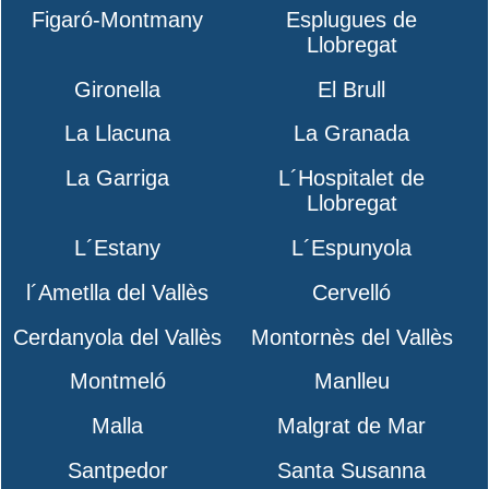
Figaró-Montmany
Esplugues de
Llobregat
Gironella
El Brull
La Llacuna
La Granada
La Garriga
L´Hospitalet de
Llobregat
L´Estany
L´Espunyola
l´Ametlla del Vallès
Cervelló
Cerdanyola del Vallès
Montornès del Vallès
Montmeló
Manlleu
Malla
Malgrat de Mar
Santpedor
Santa Susanna