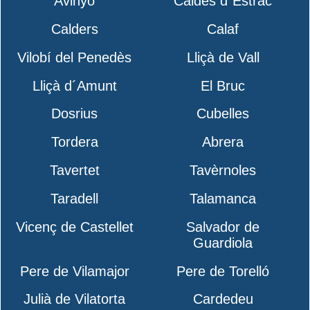
Avinyó
Caldes d´Estrac
Calders
Calaf
Vilobí del Penedès
Lliçà de Vall
Lliçà d´Amunt
El Bruc
Dosrius
Cubelles
Tordera
Abrera
Tavertet
Tavèrnoles
Taradell
Talamanca
Vicenç de Castellet
Salvador de
Guardiola
Pere de Vilamajor
Pere de Torelló
Julià de Vilatorta
Cardedeu