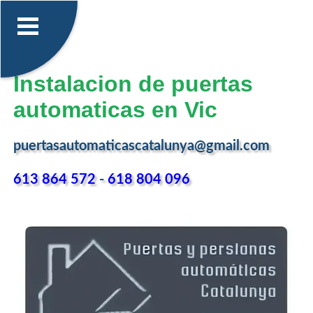
Instalacion de puertas
automaticas en Vic
puertasautomaticascatalunya@gmail.com
613 864 572
-
618 804 096