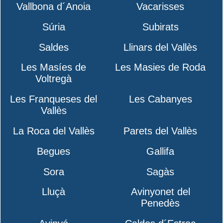
Vallbona d´Anoia
Vacarisses
Súria
Subirats
Saldes
Llinars del Vallès
Les Masíes de
Les Masies de Roda
Voltregà
Les Franqueses del
Les Cabanyes
Vallès
La Roca del Vallès
Parets del Vallès
Begues
Gallifa
Sora
Sagàs
Lluçà
Avinyonet del
Penedès