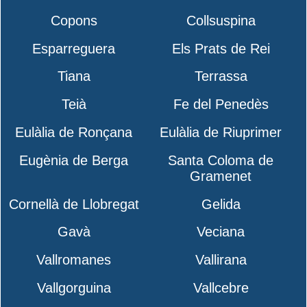
Copons
Collsuspina
Esparreguera
Els Prats de Rei
Tiana
Terrassa
Teià
Fe del Penedès
Eulàlia de Ronçana
Eulàlia de Riuprimer
Eugènia de Berga
Santa Coloma de
Gramenet
Cornellà de Llobregat
Gelida
Gavà
Veciana
Vallromanes
Vallirana
Vallgorguina
Vallcebre