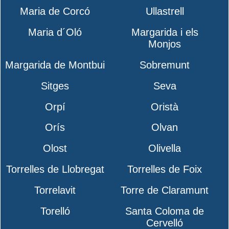
Maria de Corcó
Ullastrell
Maria d´Oló
Margarida i els
Monjos
Margarida de Montbui
Sobremunt
Sitges
Seva
Orpí
Oristà
Orís
Olvan
Olost
Olivella
Torrelles de Llobregat
Torrelles de Foix
Torrelavit
Torre de Claramunt
Torelló
Santa Coloma de
Cervelló