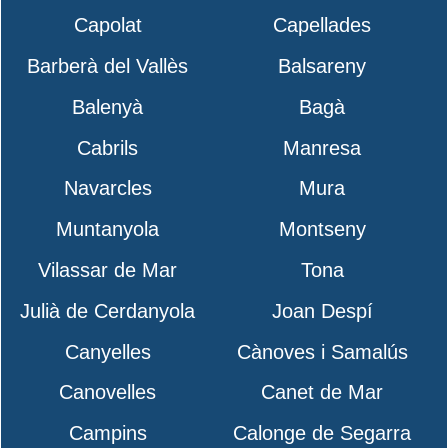
Capolat
Capellades
Barberà del Vallès
Balsareny
Balenyà
Bagà
Cabrils
Manresa
Navarcles
Mura
Muntanyola
Montseny
Vilassar de Mar
Tona
Julià de Cerdanyola
Joan Despí
Canyelles
Cànoves i Samalús
Canovelles
Canet de Mar
Campins
Calonge de Segarra