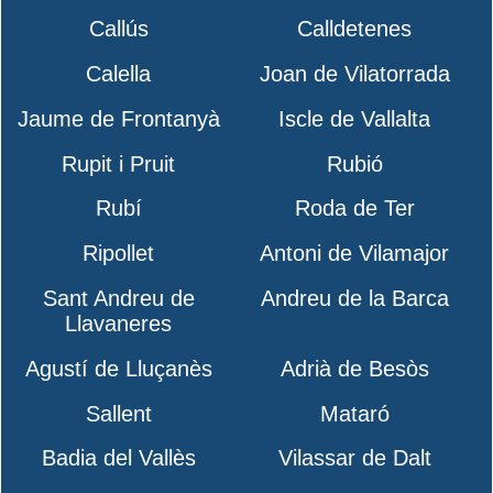
Callús
Calldetenes
Calella
Joan de Vilatorrada
Jaume de Frontanyà
Iscle de Vallalta
Rupit i Pruit
Rubió
Rubí
Roda de Ter
Ripollet
Antoni de Vilamajor
Sant Andreu de
Andreu de la Barca
Llavaneres
Agustí de Lluçanès
Adrià de Besòs
Sallent
Mataró
Badia del Vallès
Vilassar de Dalt