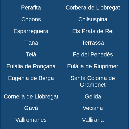
Perafita
Corbera de Llobregat
Copons
Collsuspina
Esparreguera
Els Prats de Rei
Tiana
Terrassa
Teià
Fe del Penedès
Eulàlia de Ronçana
Eulàlia de Riuprimer
Eugènia de Berga
Santa Coloma de
Gramenet
Cornellà de Llobregat
Gelida
Gavà
Veciana
Vallromanes
Vallirana