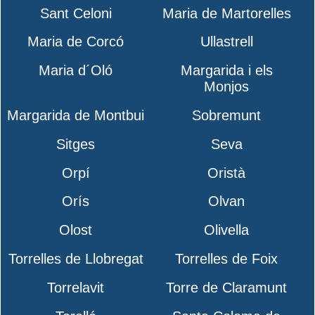
Sant Celoni
Maria de Martorelles
Maria de Corcó
Ullastrell
Maria d´Oló
Margarida i els
Monjos
Margarida de Montbui
Sobremunt
Sitges
Seva
Orpí
Oristà
Orís
Olvan
Olost
Olivella
Torrelles de Llobregat
Torrelles de Foix
Torrelavit
Torre de Claramunt