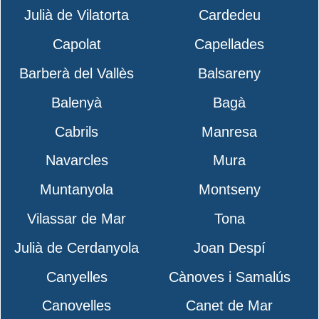
Julià de Vilatorta
Cardedeu
Capolat
Capellades
Barberà del Vallès
Balsareny
Balenyà
Bagà
Cabrils
Manresa
Navarcles
Mura
Muntanyola
Montseny
Vilassar de Mar
Tona
Julià de Cerdanyola
Joan Despí
Canyelles
Cànoves i Samalús
Canovelles
Canet de Mar