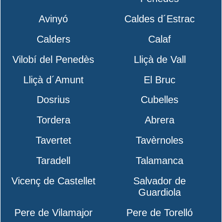
Avinyó
Caldes d´Estrac
Calders
Calaf
Vilobí del Penedès
Lliçà de Vall
Lliçà d´Amunt
El Bruc
Dosrius
Cubelles
Tordera
Abrera
Tavertet
Tavèrnoles
Taradell
Talamanca
Vicenç de Castellet
Salvador de
Guardiola
Pere de Vilamajor
Pere de Torelló