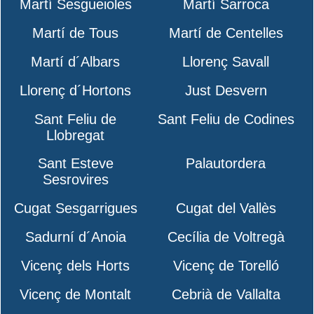
Martí Sesgueioles
Martí Sarroca
Martí de Tous
Martí de Centelles
Martí d´Albars
Llorenç Savall
Llorenç d´Hortons
Just Desvern
Sant Feliu de
Sant Feliu de Codines
Llobregat
Sant Esteve
Palautordera
Sesrovires
Cugat Sesgarrigues
Cugat del Vallès
Sadurní d´Anoia
Cecília de Voltregà
Vicenç dels Horts
Vicenç de Torelló
Vicenç de Montalt
Cebrià de Vallalta