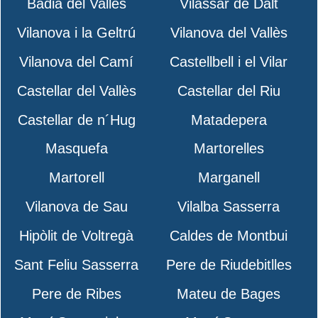
Badia del Vallès
Vilassar de Dalt
Vilanova i la Geltrú
Vilanova del Vallès
Vilanova del Camí
Castellbell i el Vilar
Castellar del Vallès
Castellar del Riu
Castellar de n´Hug
Matadepera
Masquefa
Martorelles
Martorell
Marganell
Vilanova de Sau
Vilalba Sasserra
Hipòlit de Voltregà
Caldes de Montbui
Sant Feliu Sasserra
Pere de Riudebitlles
Pere de Ribes
Mateu de Bages