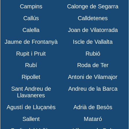
Campins
Calonge de Segarra
Callús
Calldetenes
Calella
Joan de Vilatorrada
Jaume de Frontanyà
Iscle de Vallalta
Rupit i Pruit
Rubió
Rubí
Roda de Ter
Ripollet
Antoni de Vilamajor
Sant Andreu de
Andreu de la Barca
Llavaneres
Agustí de Lluçanès
Adrià de Besòs
Sallent
Mataró