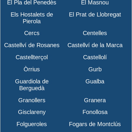
El Pla del Penedès
El Masnou
Els Hostalets de
El Prat de Llobregat
Pierola
Cercs
Centelles
Castellví de Rosanes
Castellví de la Marca
Castellterçol
Castellolí
Òrrius
Gurb
Guardiola de
Gualba
Berguedà
Granollers
Granera
Gisclareny
Fonollosa
Folgueroles
Fogars de Montclús