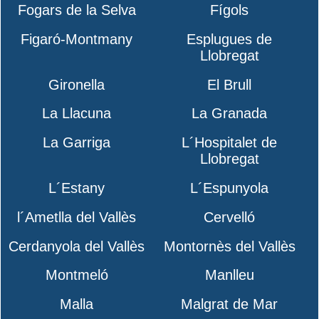
Fogars de la Selva
Fígols
Figaró-Montmany
Esplugues de
Llobregat
Gironella
El Brull
La Llacuna
La Granada
La Garriga
L´Hospitalet de
Llobregat
L´Estany
L´Espunyola
l´Ametlla del Vallès
Cervelló
Cerdanyola del Vallès
Montornès del Vallès
Montmeló
Manlleu
Malla
Malgrat de Mar