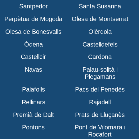
Santpedor
Santa Susanna
Perpètua de Mogoda
Olesa de Montserrat
Olesa de Bonesvalls
Olèrdola
Òdena
Castelldefels
Castellcir
Cardona
Navas
Palau-solità i
Plegamans
Palafolls
Pacs del Penedès
Rellinars
Rajadell
Premià de Dalt
Prats de Lluçanès
Pontons
Pont de Vilomara i
Rocafort