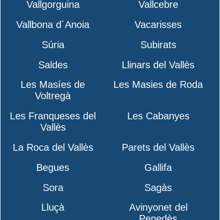
Vallgorguina
Vallcebre
Vallbona d´Anoia
Vacarisses
Súria
Subirats
Saldes
Llinars del Vallès
Les Masíes de
Les Masies de Roda
Voltregà
Les Franqueses del
Les Cabanyes
Vallès
La Roca del Vallès
Parets del Vallès
Begues
Gallifa
Sora
Sagàs
Lluçà
Avinyonet del
Penedès