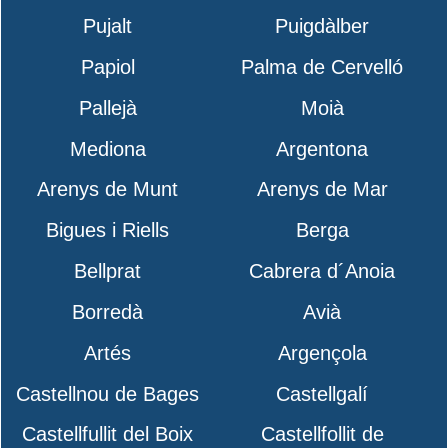
Pujalt
Puigdàlber
Papiol
Palma de Cervelló
Pallejà
Moià
Mediona
Argentona
Arenys de Munt
Arenys de Mar
Bigues i Riells
Berga
Bellprat
Cabrera d´Anoia
Borredà
Avià
Artés
Argençola
Castellnou de Bages
Castellgalí
Castellfullit del Boix
Castellfollit de