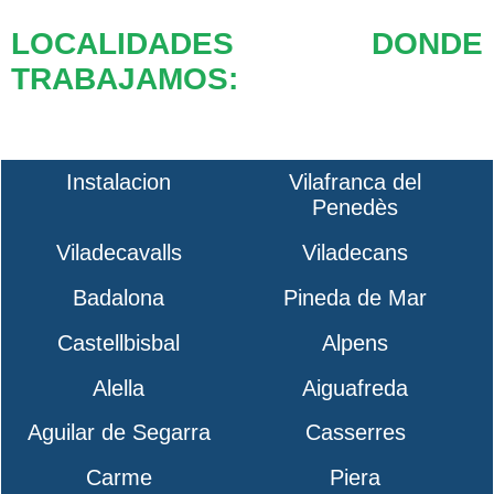
LOCALIDADES DONDE
TRABAJAMOS:
Instalacion
Vilafranca del
Penedès
Viladecavalls
Viladecans
Badalona
Pineda de Mar
Castellbisbal
Alpens
Alella
Aiguafreda
Aguilar de Segarra
Casserres
Carme
Piera