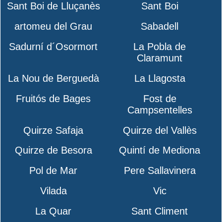
Sant Boi de Lluçanès
Sant Boi
artomeu del Grau
Sabadell
Sadurní d´Osormort
La Pobla de
Claramunt
La Nou de Berguedà
La Llagosta
Fruitós de Bages
Fost de
Campsentelles
Quirze Safaja
Quirze del Vallès
Quirze de Besora
Quintí de Mediona
Pol de Mar
Pere Sallavinera
Vilada
Vic
La Quar
Sant Climent