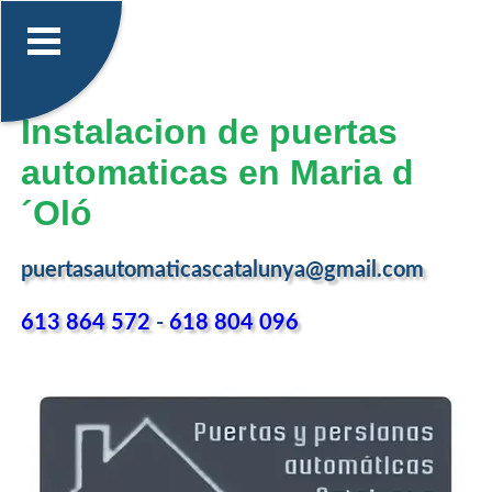
Instalacion de puertas
automaticas en Maria d
´Oló
puertasautomaticascatalunya@gmail.com
613 864 572
-
618 804 096