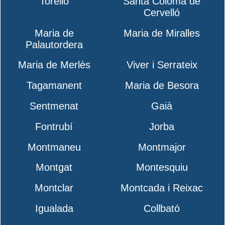
Torelló
Santa Coloma de
Cervelló
Maria de
Maria de Miralles
Palautordera
Maria de Merlès
Viver i Serrateix
Tagamanent
Maria de Besora
Sentmenat
Gaià
Fontrubí
Jorba
Montmaneu
Montmajor
Montgat
Montesquiu
Montclar
Montcada i Reixac
Igualada
Collbató