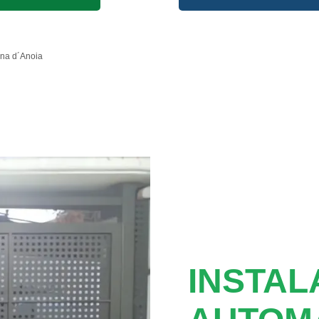
na d´Anoia
INSTAL