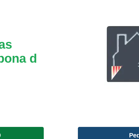
tas
bona d
Ped