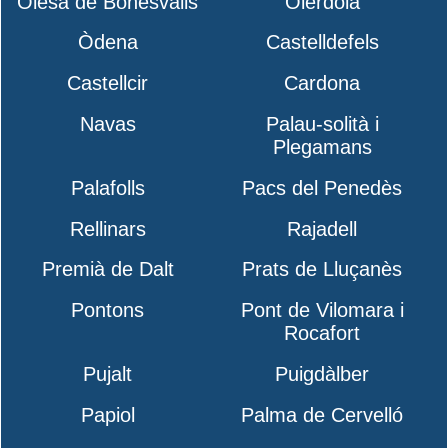
Olesa de Bonesvalls
Olèrdola
Òdena
Castelldefels
Castellcir
Cardona
Navas
Palau-solità i
Plegamans
Palafolls
Pacs del Penedès
Rellinars
Rajadell
Premià de Dalt
Prats de Lluçanès
Pontons
Pont de Vilomara i
Rocafort
Pujalt
Puigdàlber
Papiol
Palma de Cervelló