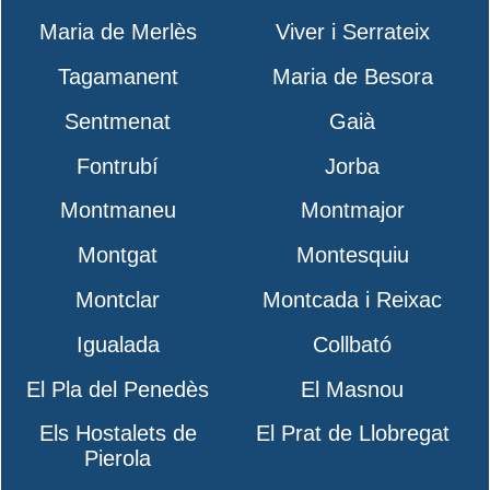
Maria de Merlès
Viver i Serrateix
Tagamanent
Maria de Besora
Sentmenat
Gaià
Fontrubí
Jorba
Montmaneu
Montmajor
Montgat
Montesquiu
Montclar
Montcada i Reixac
Igualada
Collbató
El Pla del Penedès
El Masnou
Els Hostalets de
El Prat de Llobregat
Pierola