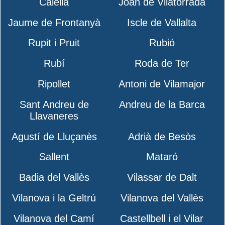
Calella
Joan de Vilatorrada
Jaume de Frontanyà
Iscle de Vallalta
Rupit i Pruit
Rubió
Rubí
Roda de Ter
Ripollet
Antoni de Vilamajor
Sant Andreu de
Andreu de la Barca
Llavaneres
Agustí de Lluçanès
Adrià de Besòs
Sallent
Mataró
Badia del Vallès
Vilassar de Dalt
Vilanova i la Geltrú
Vilanova del Vallès
Vilanova del Camí
Castellbell i el Vilar