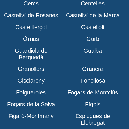
Cercs
Centelles
Castellví de Rosanes
Castellví de la Marca
Castellterçol
Castellolí
Òrrius
Gurb
Guardiola de
Gualba
Berguedà
Granollers
Granera
Gisclareny
Fonollosa
Folgueroles
Fogars de Montclús
Fogars de la Selva
Fígols
Figaró-Montmany
Esplugues de
Llobregat