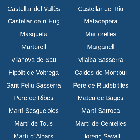
Castellar del Vallès
Castellar del Riu
Castellar de n´Hug
Matadepera
Masquefa
Martorelles
Martorell
Marganell
Vilanova de Sau
Vilalba Sasserra
Hipòlit de Voltregà
Caldes de Montbui
Sant Feliu Sasserra
Pere de Riudebitlles
Pere de Ribes
Mateu de Bages
Martí Sesgueioles
Martí Sarroca
Martí de Tous
Martí de Centelles
Martí d´Albars
Llorenç Savall