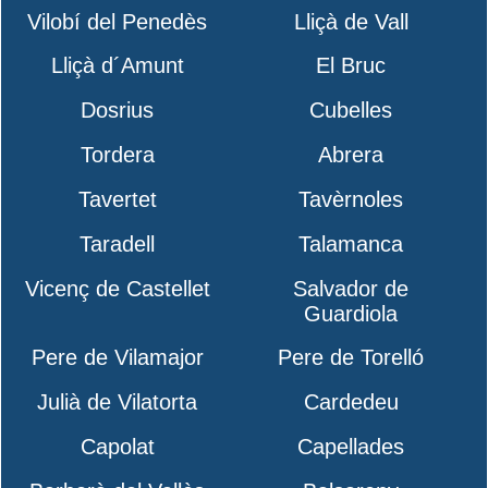
Vilobí del Penedès
Lliçà de Vall
Lliçà d´Amunt
El Bruc
Dosrius
Cubelles
Tordera
Abrera
Tavertet
Tavèrnoles
Taradell
Talamanca
Vicenç de Castellet
Salvador de
Guardiola
Pere de Vilamajor
Pere de Torelló
Julià de Vilatorta
Cardedeu
Capolat
Capellades