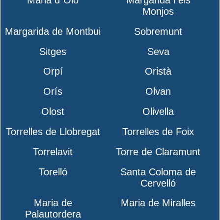
Maria d´Oló
Margarida i els
Monjos
Margarida de Montbui
Sobremunt
Sitges
Seva
Orpí
Oristà
Orís
Olvan
Olost
Olivella
Torrelles de Llobregat
Torrelles de Foix
Torrelavit
Torre de Claramunt
Torelló
Santa Coloma de
Cervelló
Maria de
Maria de Miralles
Palautordera