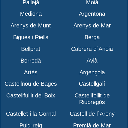
Pallejà
Moià
Mediona
Argentona
Arenys de Munt
Arenys de Mar
Bigues i Riells
Berga
Bellprat
Cabrera d´Anoia
Borredà
Avià
Artés
Argençola
Castellnou de Bages
Castellgalí
Castellfullit del Boix
Castellfollit de
Riubregós
Castellet i la Gornal
Castell de l´Areny
Puig-reig
Premià de Mar