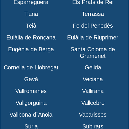
Esparreguera
Els Prats de Rei
Tiana
Terrassa
Teià
Fe del Penedès
Eulàlia de Ronçana
Eulàlia de Riuprimer
Eugènia de Berga
Santa Coloma de
Gramenet
Cornellà de Llobregat
Gelida
Gavà
Veciana
Vallromanes
Vallirana
Vallgorguina
Vallcebre
Vallbona d´Anoia
Vacarisses
Súria
Subirats