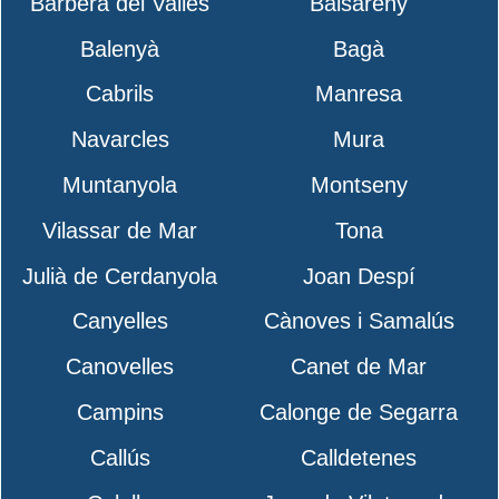
Barberà del Vallès
Balsareny
Balenyà
Bagà
Cabrils
Manresa
Navarcles
Mura
Muntanyola
Montseny
Vilassar de Mar
Tona
Julià de Cerdanyola
Joan Despí
Canyelles
Cànoves i Samalús
Canovelles
Canet de Mar
Campins
Calonge de Segarra
Callús
Calldetenes