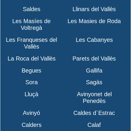
Saldes
Llinars del Vallès
Les Masíes de
Les Masies de Roda
Voltregà
Les Franqueses del
Les Cabanyes
Vallès
La Roca del Vallès
Parets del Vallès
Begues
Gallifa
Sora
Sagàs
Lluçà
Avinyonet del
Penedès
Avinyó
Caldes d´Estrac
Calders
Calaf