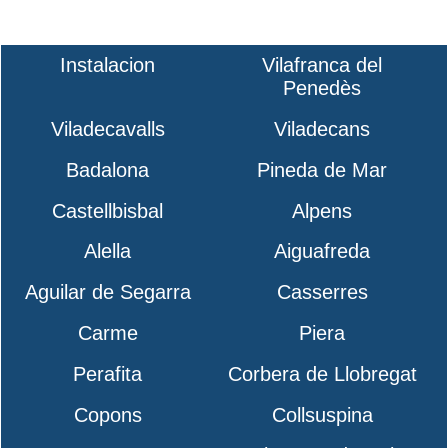
Instalacion
Vilafranca del
Penedès
Viladecavalls
Viladecans
Badalona
Pineda de Mar
Castellbisbal
Alpens
Alella
Aiguafreda
Aguilar de Segarra
Casserres
Carme
Piera
Perafita
Corbera de Llobregat
Copons
Collsuspina