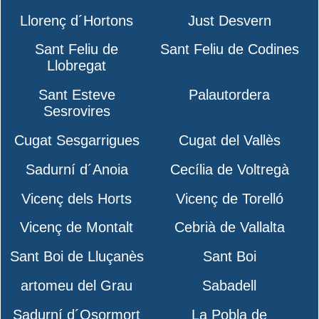
Llorenç d´Hortons
Just Desvern
Sant Feliu de
Sant Feliu de Codines
Llobregat
Sant Esteve
Palautordera
Sesrovires
Cugat Sesgarrigues
Cugat del Vallès
Sadurní d´Anoia
Cecília de Voltregà
Vicenç dels Horts
Vicenç de Torelló
Vicenç de Montalt
Cebrià de Vallalta
Sant Boi de Lluçanès
Sant Boi
artomeu del Grau
Sabadell
Sadurní d´Osormort
La Pobla de