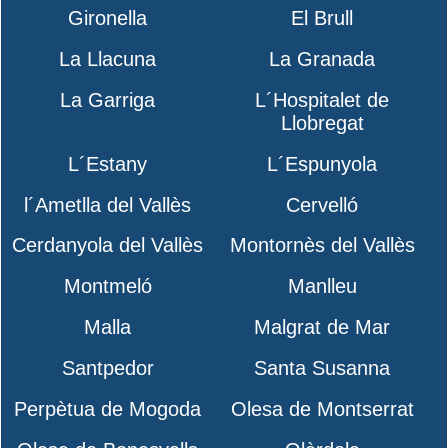
Gironella
El Brull
La Llacuna
La Granada
La Garriga
L´Hospitalet de
Llobregat
L´Estany
L´Espunyola
l´Ametlla del Vallès
Cervelló
Cerdanyola del Vallès
Montornès del Vallès
Montmeló
Manlleu
Malla
Malgrat de Mar
Santpedor
Santa Susanna
Perpètua de Mogoda
Olesa de Montserrat