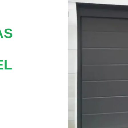
AS
EL