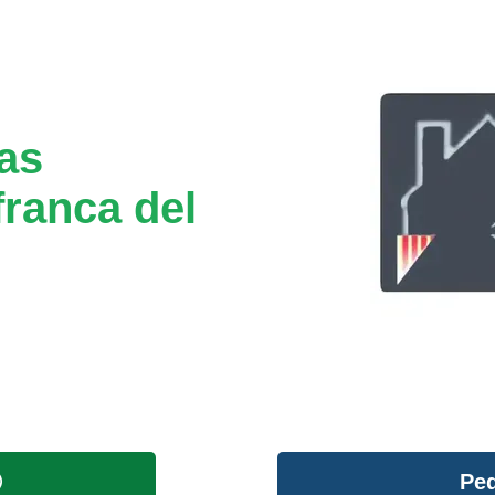
tas
franca del
Ped