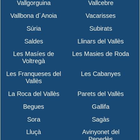
Vallgorguina
Vallcebre
Vallbona d´Anoia
Vacarisses
Súria
Subirats
Saldes
Llinars del Vallès
Les Masíes de
Les Masies de Roda
Voltregà
Les Franqueses del
Les Cabanyes
Vallès
La Roca del Vallès
Parets del Vallès
Begues
Gallifa
Sora
Sagàs
Lluçà
Avinyonet del
Penedès