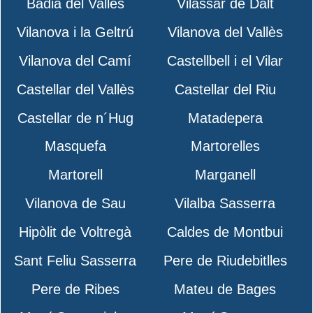
Badia del Vallès
Vilassar de Dalt
Vilanova i la Geltrú
Vilanova del Vallès
Vilanova del Camí
Castellbell i el Vilar
Castellar del Vallès
Castellar del Riu
Castellar de n´Hug
Matadepera
Masquefa
Martorelles
Martorell
Marganell
Vilanova de Sau
Vilalba Sasserra
Hipòlit de Voltregà
Caldes de Montbui
Sant Feliu Sasserra
Pere de Riudebitlles
Pere de Ribes
Mateu de Bages