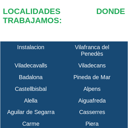
LOCALIDADES DONDE
TRABAJAMOS:
Instalacion
Vilafranca del
Penedès
Viladecavalls
Viladecans
Badalona
Pineda de Mar
Castellbisbal
Alpens
Alella
Aiguafreda
Aguilar de Segarra
Casserres
Carme
Piera