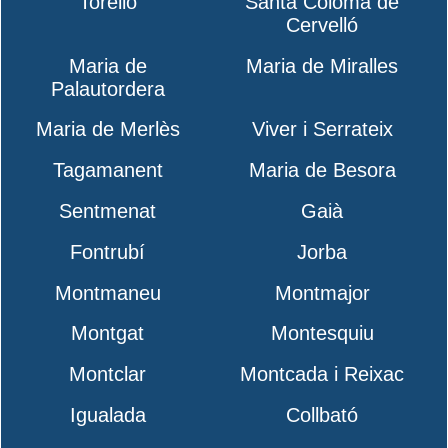
Torelló
Santa Coloma de
Cervelló
Maria de
Maria de Miralles
Palautordera
Maria de Merlès
Viver i Serrateix
Tagamanent
Maria de Besora
Sentmenat
Gaià
Fontrubí
Jorba
Montmaneu
Montmajor
Montgat
Montesquiu
Montclar
Montcada i Reixac
Igualada
Collbató