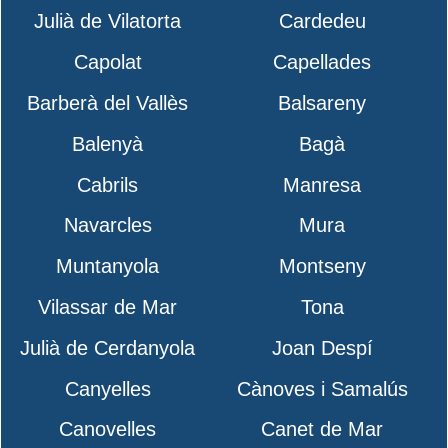
Julià de Vilatorta
Cardedeu
Capolat
Capellades
Barberà del Vallès
Balsareny
Balenyà
Bagà
Cabrils
Manresa
Navarcles
Mura
Muntanyola
Montseny
Vilassar de Mar
Tona
Julià de Cerdanyola
Joan Despí
Canyelles
Cànoves i Samalús
Canovelles
Canet de Mar