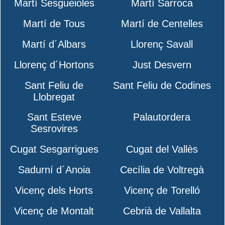
Martí Sesgueioles
Martí Sarroca
Martí de Tous
Martí de Centelles
Martí d´Albars
Llorenç Savall
Llorenç d´Hortons
Just Desvern
Sant Feliu de
Sant Feliu de Codines
Llobregat
Sant Esteve
Palautordera
Sesrovires
Cugat Sesgarrigues
Cugat del Vallès
Sadurní d´Anoia
Cecília de Voltregà
Vicenç dels Horts
Vicenç de Torelló
Vicenç de Montalt
Cebrià de Vallalta