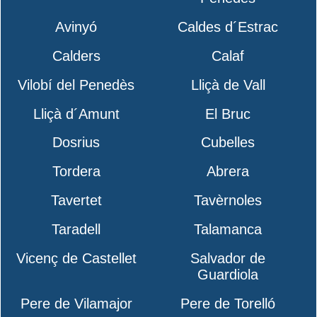
Avinyó
Caldes d´Estrac
Calders
Calaf
Vilobí del Penedès
Lliçà de Vall
Lliçà d´Amunt
El Bruc
Dosrius
Cubelles
Tordera
Abrera
Tavertet
Tavèrnoles
Taradell
Talamanca
Vicenç de Castellet
Salvador de
Guardiola
Pere de Vilamajor
Pere de Torelló