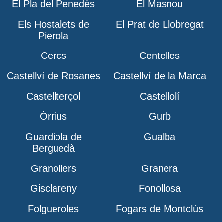
El Pla del Penedès
El Masnou
Els Hostalets de
El Prat de Llobregat
Pierola
Cercs
Centelles
Castellví de Rosanes
Castellví de la Marca
Castellterçol
Castellolí
Òrrius
Gurb
Guardiola de
Gualba
Berguedà
Granollers
Granera
Gisclareny
Fonollosa
Folgueroles
Fogars de Montclús