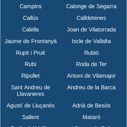
Campins
Calonge de Segarra
Callús
Calldetenes
Calella
Joan de Vilatorrada
Jaume de Frontanyà
Iscle de Vallalta
Rupit i Pruit
Rubió
Rubí
Roda de Ter
Ripollet
Antoni de Vilamajor
Sant Andreu de
Andreu de la Barca
Llavaneres
Agustí de Lluçanès
Adrià de Besòs
Sallent
Mataró