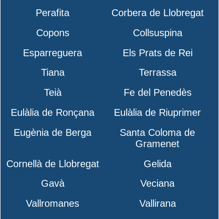
Perafita
Corbera de Llobregat
Copons
Collsuspina
Esparreguera
Els Prats de Rei
Tiana
Terrassa
Teià
Fe del Penedès
Eulàlia de Ronçana
Eulàlia de Riuprimer
Eugènia de Berga
Santa Coloma de
Gramenet
Cornellà de Llobregat
Gelida
Gavà
Veciana
Vallromanes
Vallirana