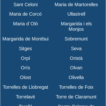
Sant Celoni
Maria de Martorelles
Maria de Corcó
Ullastrell
Maria d´Oló
Margarida i els
Monjos
Margarida de Montbui
Sobremunt
Sitges
Seva
Orpí
Oristà
Orís
Olvan
Olost
Olivella
Torrelles de Llobregat
Torrelles de Foix
Torrelavit
Torre de Claramunt