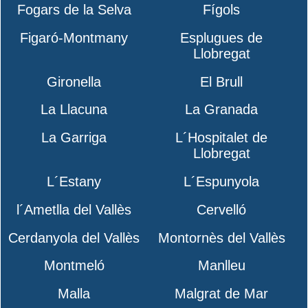
Fogars de la Selva
Fígols
Figaró-Montmany
Esplugues de
Llobregat
Gironella
El Brull
La Llacuna
La Granada
La Garriga
L´Hospitalet de
Llobregat
L´Estany
L´Espunyola
l´Ametlla del Vallès
Cervelló
Cerdanyola del Vallès
Montornès del Vallès
Montmeló
Manlleu
Malla
Malgrat de Mar