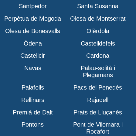
Santpedor
Santa Susanna
Perpètua de Mogoda
Olesa de Montserrat
Olesa de Bonesvalls
Olèrdola
Òdena
Castelldefels
Castellcir
Cardona
Navas
Palau-solità i
Plegamans
Palafolls
Pacs del Penedès
Rellinars
Rajadell
Premià de Dalt
Prats de Lluçanès
Pontons
Pont de Vilomara i
Rocafort