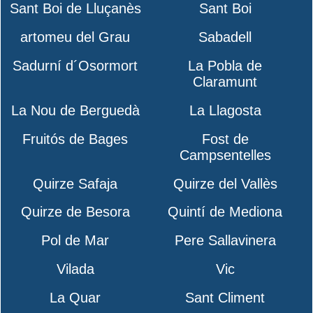
Sant Boi de Lluçanès
Sant Boi
artomeu del Grau
Sabadell
Sadurní d´Osormort
La Pobla de
Claramunt
La Nou de Berguedà
La Llagosta
Fruitós de Bages
Fost de
Campsentelles
Quirze Safaja
Quirze del Vallès
Quirze de Besora
Quintí de Mediona
Pol de Mar
Pere Sallavinera
Vilada
Vic
La Quar
Sant Climent