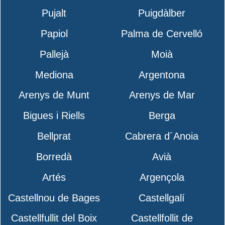
Pujalt
Puigdàlber
Papiol
Palma de Cervelló
Pallejà
Moià
Mediona
Argentona
Arenys de Munt
Arenys de Mar
Bigues i Riells
Berga
Bellprat
Cabrera d´Anoia
Borredà
Avià
Artés
Argençola
Castellnou de Bages
Castellgalí
Castellfullit del Boix
Castellfollit de