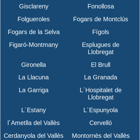
Gisclareny
Fonollosa
Folgueroles
Fogars de Montclús
Fogars de la Selva
Fígols
Figaró-Montmany
Esplugues de
Llobregat
Gironella
El Brull
La Llacuna
La Granada
La Garriga
L´Hospitalet de
Llobregat
L´Estany
L´Espunyola
l´Ametlla del Vallès
Cervelló
Cerdanyola del Vallès
Montornès del Vallès