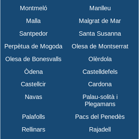
Montmeló
Manlleu
Malla
Malgrat de Mar
Santpedor
Santa Susanna
Perpètua de Mogoda
Olesa de Montserrat
Olesa de Bonesvalls
Olèrdola
Òdena
Castelldefels
Castellcir
Cardona
Navas
Palau-solità i
Plegamans
Palafolls
Pacs del Penedès
Rellinars
Rajadell