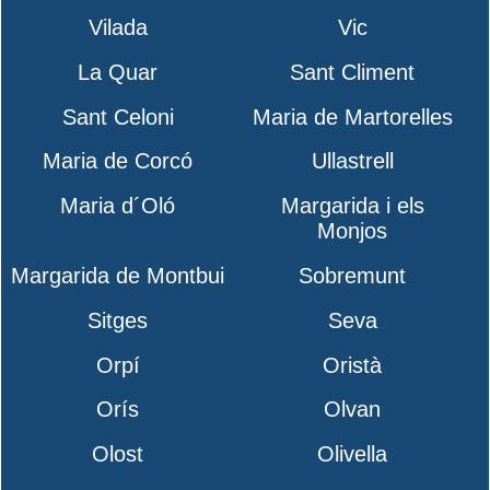
Vilada
Vic
La Quar
Sant Climent
Sant Celoni
Maria de Martorelles
Maria de Corcó
Ullastrell
Maria d´Oló
Margarida i els
Monjos
Margarida de Montbui
Sobremunt
Sitges
Seva
Orpí
Oristà
Orís
Olvan
Olost
Olivella