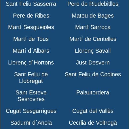
Sant Feliu Sasserra
Pere de Riudebitlles
Pere de Ribes
Mateu de Bages
Martí Sesgueioles
Martí Sarroca
Martí de Tous
Martí de Centelles
Martí d´Albars
Llorenç Savall
Llorenç d´Hortons
Just Desvern
Sant Feliu de
Sant Feliu de Codines
Llobregat
Sant Esteve
Palautordera
Sesrovires
Cugat Sesgarrigues
Cugat del Vallès
Sadurní d´Anoia
Cecília de Voltregà