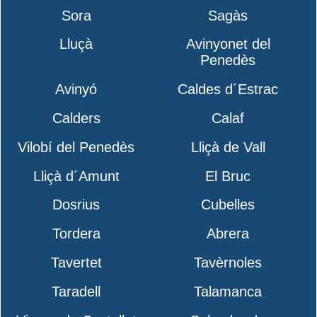
Sora
Sagàs
Lluçà
Avinyonet del
Penedès
Avinyó
Caldes d´Estrac
Calders
Calaf
Vilobí del Penedès
Lliçà de Vall
Lliçà d´Amunt
El Bruc
Dosrius
Cubelles
Tordera
Abrera
Tavertet
Tavèrnoles
Taradell
Talamanca