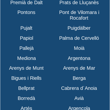
Premià de Dalt
Prats de Lluçanès
Pontons
Pont de Vilomara i
Rocafort
Pujalt
Puigdàlber
Papiol
Palma de Cervelló
Pallejà
Moià
Mediona
Argentona
Arenys de Munt
Arenys de Mar
Bigues i Riells
Berga
Bellprat
Cabrera d´Anoia
Borredà
Avià
Artés
Argençola