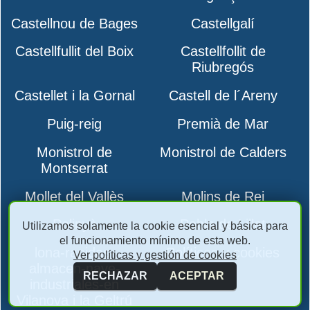
Castellnou de Bages
Castellgalí
Castellfullit del Boix
Castellfollit de
Riubregós
Castellet i la Gornal
Castell de l´Areny
Puig-reig
Premià de Mar
Monistrol de
Monistrol de Calders
Montserrat
Mollet del Vallès
Molins de Rei
Polinyà
Pobla de Lillet
Utilizamos solamente la cookie esencial y básica para
el funcionamiento mínimo de esta web.
lona-rapidas-
Políticas y cookies
Ver políticas y gestión de cookies
almacen-nave-
RECHAZAR
ACEPTAR
industriales-en
Vilanova i la Geltrú