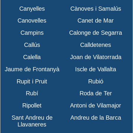
Canyelles
Cànoves i Samalús
Canovelles
Canet de Mar
Campins
Calonge de Segarra
Callús
Calldetenes
Calella
Joan de Vilatorrada
Jaume de Frontanyà
Iscle de Vallalta
Rupit i Pruit
Rubió
Rubí
Roda de Ter
Ripollet
Antoni de Vilamajor
Sant Andreu de
Andreu de la Barca
Llavaneres