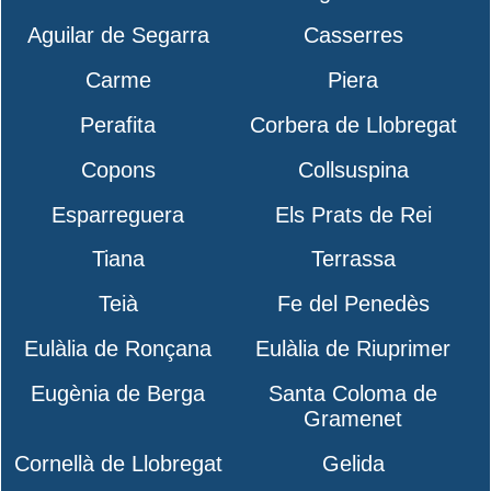
Aguilar de Segarra
Casserres
Carme
Piera
Perafita
Corbera de Llobregat
Copons
Collsuspina
Esparreguera
Els Prats de Rei
Tiana
Terrassa
Teià
Fe del Penedès
Eulàlia de Ronçana
Eulàlia de Riuprimer
Eugènia de Berga
Santa Coloma de
Gramenet
Cornellà de Llobregat
Gelida