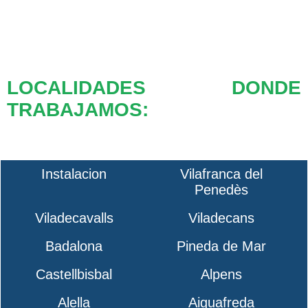
LOCALIDADES DONDE
TRABAJAMOS:
Instalacion
Vilafranca del
Penedès
Viladecavalls
Viladecans
Badalona
Pineda de Mar
Castellbisbal
Alpens
Alella
Aiguafreda