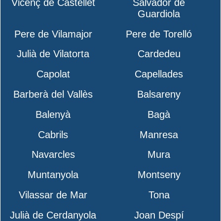
Vicenç de Castellet
Salvador de
Guardiola
Pere de Vilamajor
Pere de Torelló
Julià de Vilatorta
Cardedeu
Capolat
Capellades
Barberà del Vallès
Balsareny
Balenyà
Bagà
Cabrils
Manresa
Navarcles
Mura
Muntanyola
Montseny
Vilassar de Mar
Tona
Julià de Cerdanyola
Joan Despí