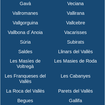
Gavà
Veciana
Vallromanes
Vallirana
Vallgorguina
Vallcebre
Vallbona d´Anoia
Vacarisses
Súria
Subirats
Saldes
Llinars del Vallès
Les Masíes de
Les Masies de Roda
Voltregà
Les Franqueses del
Les Cabanyes
Vallès
La Roca del Vallès
Parets del Vallès
Begues
Gallifa