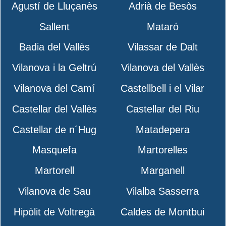
Agustí de Lluçanès
Adrià de Besòs
Sallent
Mataró
Badia del Vallès
Vilassar de Dalt
Vilanova i la Geltrú
Vilanova del Vallès
Vilanova del Camí
Castellbell i el Vilar
Castellar del Vallès
Castellar del Riu
Castellar de n´Hug
Matadepera
Masquefa
Martorelles
Martorell
Marganell
Vilanova de Sau
Vilalba Sasserra
Hipòlit de Voltregà
Caldes de Montbui