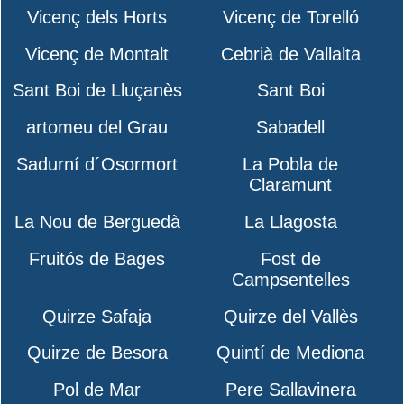
Vicenç dels Horts
Vicenç de Torelló
Vicenç de Montalt
Cebrià de Vallalta
Sant Boi de Lluçanès
Sant Boi
artomeu del Grau
Sabadell
Sadurní d´Osormort
La Pobla de
Claramunt
La Nou de Berguedà
La Llagosta
Fruitós de Bages
Fost de
Campsentelles
Quirze Safaja
Quirze del Vallès
Quirze de Besora
Quintí de Mediona
Pol de Mar
Pere Sallavinera