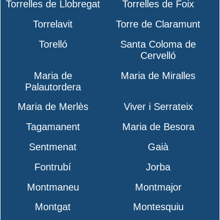
Torrelles de Llobregat
Torrelles de Foix
Torrelavit
Torre de Claramunt
Torelló
Santa Coloma de
Cervelló
Maria de
Maria de Miralles
Palautordera
Maria de Merlès
Viver i Serrateix
Tagamanent
Maria de Besora
Sentmenat
Gaià
Fontrubí
Jorba
Montmaneu
Montmajor
Montgat
Montesquiu