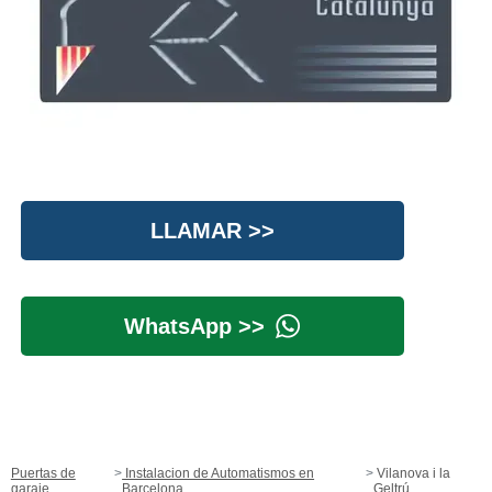
LLAMAR >>
WhatsApp >>
Puertas de
Instalacion de Automatismos en
Vilanova i la
garaje
Barcelona
Geltrú