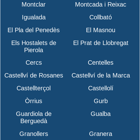
Montclar
Montcada i Reixac
Igualada
Collbató
El Pla del Penedès
El Masnou
Els Hostalets de
El Prat de Llobregat
Pierola
Cercs
Centelles
Castellví de Rosanes
Castellví de la Marca
Castellterçol
Castellolí
Òrrius
Gurb
Guardiola de
Gualba
Berguedà
Granollers
Granera