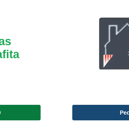
tas
fita
Ped