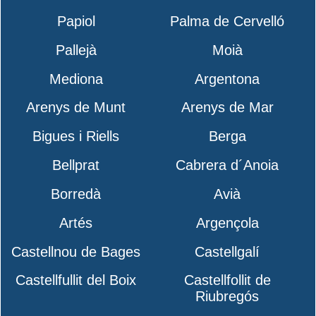
Papiol
Palma de Cervelló
Pallejà
Moià
Mediona
Argentona
Arenys de Munt
Arenys de Mar
Bigues i Riells
Berga
Bellprat
Cabrera d´Anoia
Borredà
Avià
Artés
Argençola
Castellnou de Bages
Castellgalí
Castellfullit del Boix
Castellfollit de
Riubregós