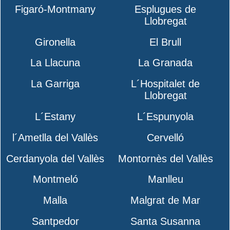
Figaró-Montmany
Esplugues de
Llobregat
Gironella
El Brull
La Llacuna
La Granada
La Garriga
L´Hospitalet de
Llobregat
L´Estany
L´Espunyola
l´Ametlla del Vallès
Cervelló
Cerdanyola del Vallès
Montornès del Vallès
Montmeló
Manlleu
Malla
Malgrat de Mar
Santpedor
Santa Susanna