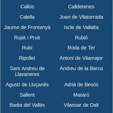
Callús
Calldetenes
Calella
Joan de Vilatorrada
Jaume de Frontanyà
Iscle de Vallalta
Rupit i Pruit
Rubió
Rubí
Roda de Ter
Ripollet
Antoni de Vilamajor
Sant Andreu de
Andreu de la Barca
Llavaneres
Agustí de Lluçanès
Adrià de Besòs
Sallent
Mataró
Badia del Vallès
Vilassar de Dalt