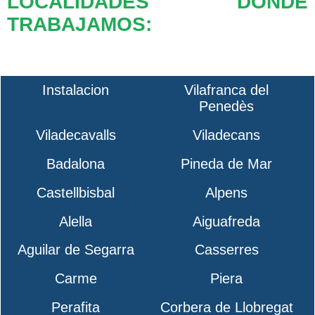
LOCALIDADES DONDE
TRABAJAMOS:
Instalacion
Vilafranca del
Penedès
Viladecavalls
Viladecans
Badalona
Pineda de Mar
Castellbisbal
Alpens
Alella
Aiguafreda
Aguilar de Segarra
Casserres
Carme
Piera
Perafita
Corbera de Llobregat