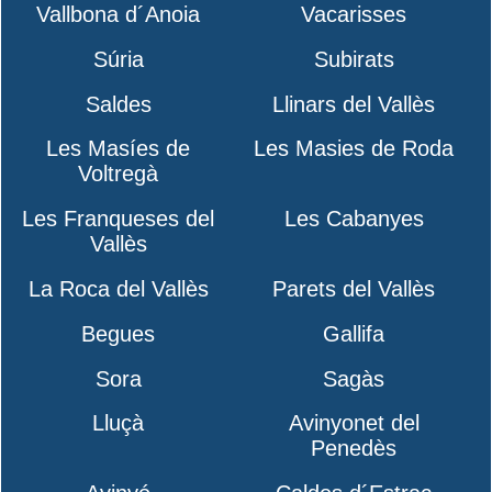
Vallbona d´Anoia
Vacarisses
Súria
Subirats
Saldes
Llinars del Vallès
Les Masíes de
Les Masies de Roda
Voltregà
Les Franqueses del
Les Cabanyes
Vallès
La Roca del Vallès
Parets del Vallès
Begues
Gallifa
Sora
Sagàs
Lluçà
Avinyonet del
Penedès