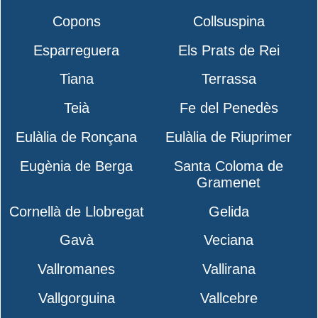
Copons
Collsuspina
Esparreguera
Els Prats de Rei
Tiana
Terrassa
Teià
Fe del Penedès
Eulàlia de Ronçana
Eulàlia de Riuprimer
Eugènia de Berga
Santa Coloma de
Gramenet
Cornellà de Llobregat
Gelida
Gavà
Veciana
Vallromanes
Vallirana
Vallgorguina
Vallcebre