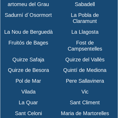
artomeu del Grau
Sabadell
Sadurní d´Osormort
La Pobla de
Claramunt
La Nou de Berguedà
La Llagosta
Fruitós de Bages
Fost de
Campsentelles
Quirze Safaja
Quirze del Vallès
Quirze de Besora
Quintí de Mediona
Pol de Mar
Pere Sallavinera
Vilada
Vic
La Quar
Sant Climent
Sant Celoni
Maria de Martorelles