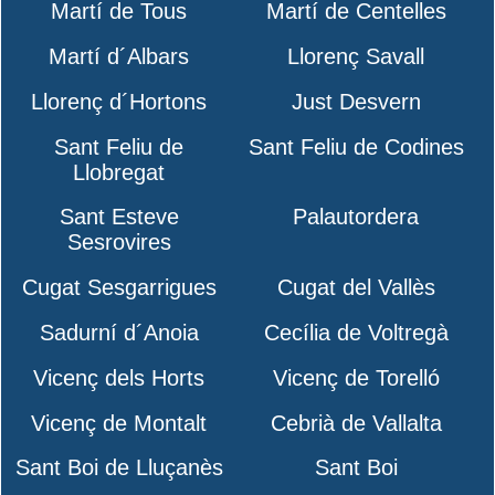
Martí de Tous
Martí de Centelles
Martí d´Albars
Llorenç Savall
Llorenç d´Hortons
Just Desvern
Sant Feliu de
Sant Feliu de Codines
Llobregat
Sant Esteve
Palautordera
Sesrovires
Cugat Sesgarrigues
Cugat del Vallès
Sadurní d´Anoia
Cecília de Voltregà
Vicenç dels Horts
Vicenç de Torelló
Vicenç de Montalt
Cebrià de Vallalta
Sant Boi de Lluçanès
Sant Boi