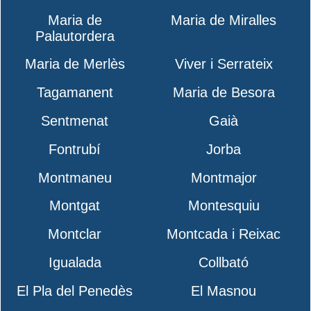
Maria de
Maria de Miralles
Palautordera
Maria de Merlès
Viver i Serrateix
Tagamanent
Maria de Besora
Sentmenat
Gaià
Fontrubí
Jorba
Montmaneu
Montmajor
Montgat
Montesquiu
Montclar
Montcada i Reixac
Igualada
Collbató
El Pla del Penedès
El Masnou