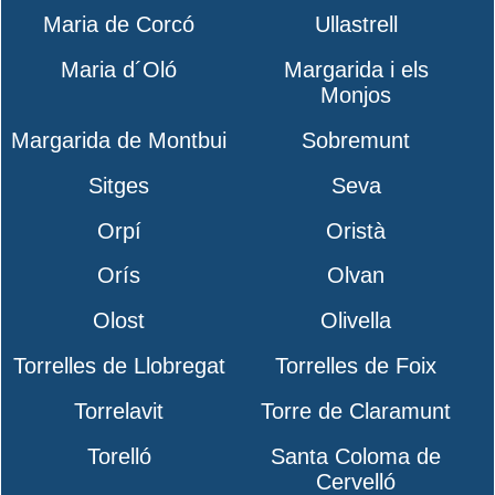
Maria de Corcó
Ullastrell
Maria d´Oló
Margarida i els
Monjos
Margarida de Montbui
Sobremunt
Sitges
Seva
Orpí
Oristà
Orís
Olvan
Olost
Olivella
Torrelles de Llobregat
Torrelles de Foix
Torrelavit
Torre de Claramunt
Torelló
Santa Coloma de
Cervelló