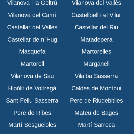
Vilanova i la Geltrú
Vilanova del Vallès
Vilanova del Camí
Castellbell i el Vilar
Castellar del Vallès
Castellar del Riu
Castellar de n´Hug
Matadepera
Masquefa
Martorelles
Martorell
Marganell
Vilanova de Sau
Vilalba Sasserra
Hipòlit de Voltregà
Caldes de Montbui
Sant Feliu Sasserra
Pere de Riudebitlles
Pere de Ribes
Mateu de Bages
Martí Sesgueioles
Martí Sarroca