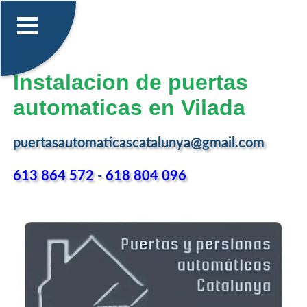
Instalacion de puertas
automaticas en Vilada
puertasautomaticascatalunya@gmail.com
613 864 572
-
618 804 096