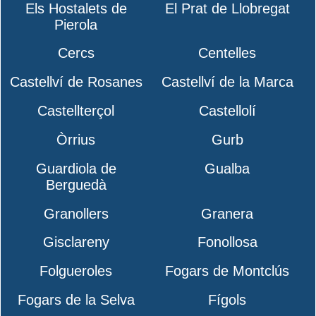
Els Hostalets de
El Prat de Llobregat
Pierola
Cercs
Centelles
Castellví de Rosanes
Castellví de la Marca
Castellterçol
Castellolí
Òrrius
Gurb
Guardiola de
Gualba
Berguedà
Granollers
Granera
Gisclareny
Fonollosa
Folgueroles
Fogars de Montclús
Fogars de la Selva
Fígols