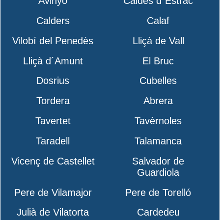
Avinyó
Caldes d´Estrac
Calders
Calaf
Vilobí del Penedès
Lliçà de Vall
Lliçà d´Amunt
El Bruc
Dosrius
Cubelles
Tordera
Abrera
Tavertet
Tavèrnoles
Taradell
Talamanca
Vicenç de Castellet
Salvador de
Guardiola
Pere de Vilamajor
Pere de Torelló
Julià de Vilatorta
Cardedeu