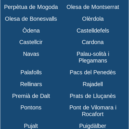
Perpètua de Mogoda
Olesa de Montserrat
Olesa de Bonesvalls
Olèrdola
Òdena
Castelldefels
Castellcir
Cardona
Navas
Palau-solità i
Plegamans
Palafolls
Pacs del Penedès
Rellinars
Rajadell
Premià de Dalt
Prats de Lluçanès
Pontons
Pont de Vilomara i
Rocafort
Pujalt
Puigdàlber