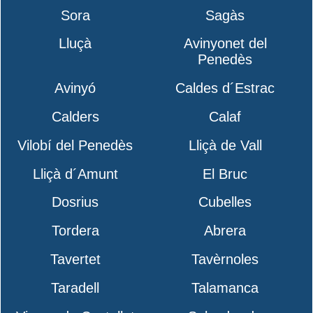
Sora
Sagàs
Lluçà
Avinyonet del
Penedès
Avinyó
Caldes d´Estrac
Calders
Calaf
Vilobí del Penedès
Lliçà de Vall
Lliçà d´Amunt
El Bruc
Dosrius
Cubelles
Tordera
Abrera
Tavertet
Tavèrnoles
Taradell
Talamanca