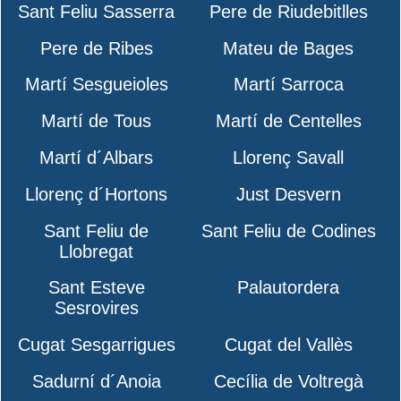
Sant Feliu Sasserra
Pere de Riudebitlles
Pere de Ribes
Mateu de Bages
Martí Sesgueioles
Martí Sarroca
Martí de Tous
Martí de Centelles
Martí d´Albars
Llorenç Savall
Llorenç d´Hortons
Just Desvern
Sant Feliu de
Sant Feliu de Codines
Llobregat
Sant Esteve
Palautordera
Sesrovires
Cugat Sesgarrigues
Cugat del Vallès
Sadurní d´Anoia
Cecília de Voltregà