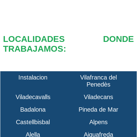
LOCALIDADES DONDE
TRABAJAMOS:
Instalacion
Vilafranca del
Penedès
Viladecavalls
Viladecans
Badalona
Pineda de Mar
Castellbisbal
Alpens
Alella
Aiguafreda