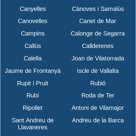
Canyelles
Cànoves i Samalús
Canovelles
Canet de Mar
Campins
Calonge de Segarra
Callús
Calldetenes
Calella
Joan de Vilatorrada
Jaume de Frontanyà
Iscle de Vallalta
Rupit i Pruit
Rubió
Rubí
Roda de Ter
Ripollet
Antoni de Vilamajor
Sant Andreu de
Andreu de la Barca
Llavaneres