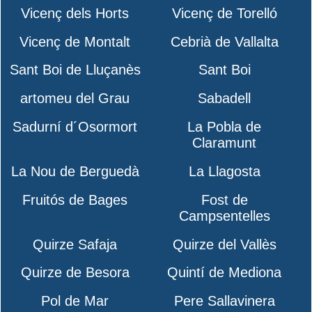
Vicenç dels Horts
Vicenç de Torelló
Vicenç de Montalt
Cebrià de Vallalta
Sant Boi de Lluçanès
Sant Boi
artomeu del Grau
Sabadell
Sadurní d´Osormort
La Pobla de
Claramunt
La Nou de Berguedà
La Llagosta
Fruitós de Bages
Fost de
Campsentelles
Quirze Safaja
Quirze del Vallès
Quirze de Besora
Quintí de Mediona
Pol de Mar
Pere Sallavinera