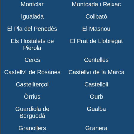
Montclar
Montcada i Reixac
Igualada
Collbató
El Pla del Penedès
El Masnou
Els Hostalets de
El Prat de Llobregat
Pierola
Cercs
Centelles
Castellví de Rosanes
Castellví de la Marca
Castellterçol
Castellolí
Òrrius
Gurb
Guardiola de
Gualba
Berguedà
Granollers
Granera