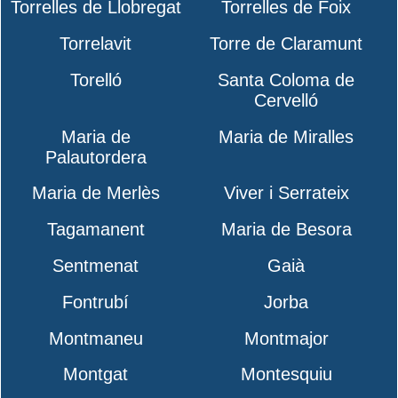
Torrelles de Llobregat
Torrelles de Foix
Torrelavit
Torre de Claramunt
Torelló
Santa Coloma de
Cervelló
Maria de
Maria de Miralles
Palautordera
Maria de Merlès
Viver i Serrateix
Tagamanent
Maria de Besora
Sentmenat
Gaià
Fontrubí
Jorba
Montmaneu
Montmajor
Montgat
Montesquiu