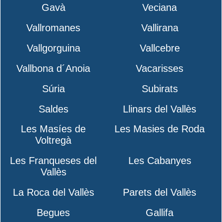
Gavà
Veciana
Vallromanes
Vallirana
Vallgorguina
Vallcebre
Vallbona d´Anoia
Vacarisses
Súria
Subirats
Saldes
Llinars del Vallès
Les Masíes de
Les Masies de Roda
Voltregà
Les Franqueses del
Les Cabanyes
Vallès
La Roca del Vallès
Parets del Vallès
Begues
Gallifa