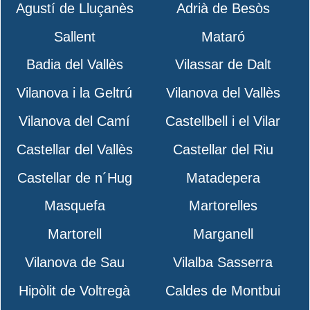
Agustí de Lluçanès
Adrià de Besòs
Sallent
Mataró
Badia del Vallès
Vilassar de Dalt
Vilanova i la Geltrú
Vilanova del Vallès
Vilanova del Camí
Castellbell i el Vilar
Castellar del Vallès
Castellar del Riu
Castellar de n´Hug
Matadepera
Masquefa
Martorelles
Martorell
Marganell
Vilanova de Sau
Vilalba Sasserra
Hipòlit de Voltregà
Caldes de Montbui