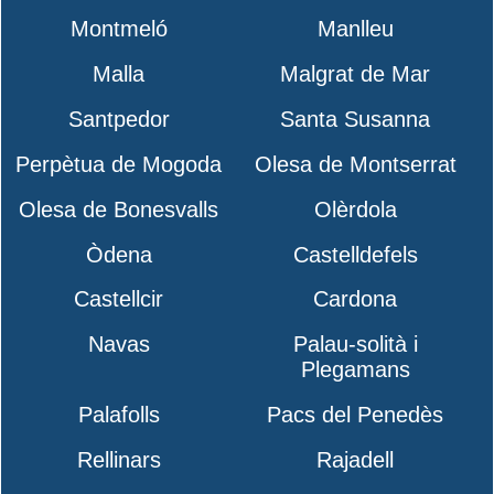
Montmeló
Manlleu
Malla
Malgrat de Mar
Santpedor
Santa Susanna
Perpètua de Mogoda
Olesa de Montserrat
Olesa de Bonesvalls
Olèrdola
Òdena
Castelldefels
Castellcir
Cardona
Navas
Palau-solità i
Plegamans
Palafolls
Pacs del Penedès
Rellinars
Rajadell