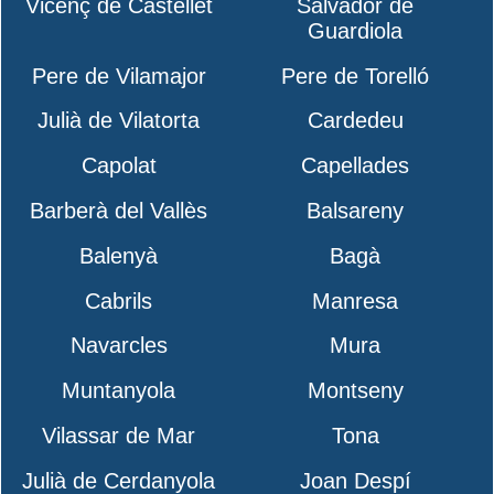
Vicenç de Castellet
Salvador de
Guardiola
Pere de Vilamajor
Pere de Torelló
Julià de Vilatorta
Cardedeu
Capolat
Capellades
Barberà del Vallès
Balsareny
Balenyà
Bagà
Cabrils
Manresa
Navarcles
Mura
Muntanyola
Montseny
Vilassar de Mar
Tona
Julià de Cerdanyola
Joan Despí