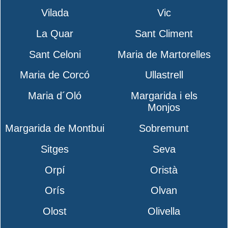
Vilada
Vic
La Quar
Sant Climent
Sant Celoni
Maria de Martorelles
Maria de Corcó
Ullastrell
Maria d´Oló
Margarida i els
Monjos
Margarida de Montbui
Sobremunt
Sitges
Seva
Orpí
Oristà
Orís
Olvan
Olost
Olivella