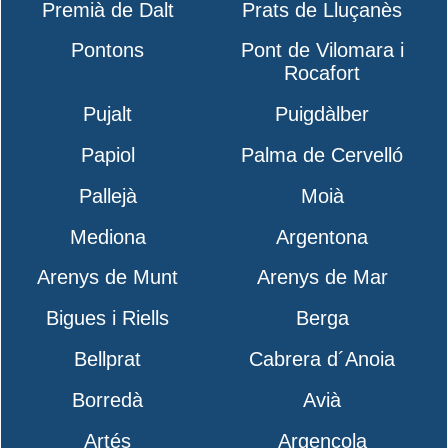
Premià de Dalt
Prats de Lluçanès
Pontons
Pont de Vilomara i
Rocafort
Pujalt
Puigdàlber
Papiol
Palma de Cervelló
Pallejà
Moià
Mediona
Argentona
Arenys de Munt
Arenys de Mar
Bigues i Riells
Berga
Bellprat
Cabrera d´Anoia
Borredà
Avià
Artés
Argençola