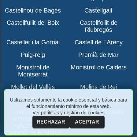
Castellnou de Bages
Castellgalí
Castellfullit del Boix
Castellfollit de
Riubregós
Castellet i la Gornal
Castell de l´Areny
Puig-reig
Premià de Mar
Monistrol de
Monistrol de Calders
Montserrat
Mollet del Vallès
Molins de Rei
Polinyà
Pobla de Lillet
Utilizamos solamente la cookie esencial y básica para
el funcionamiento mínimo de esta web.
lona-rapidas-
Políticas y cookies
Ver políticas y gestión de cookies
almacen-nave-
RECHAZAR
ACEPTAR
industriales-en
Castellví de la Marca