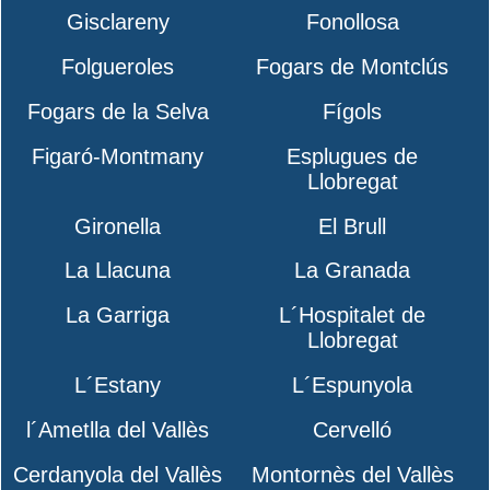
Gisclareny
Fonollosa
Folgueroles
Fogars de Montclús
Fogars de la Selva
Fígols
Figaró-Montmany
Esplugues de
Llobregat
Gironella
El Brull
La Llacuna
La Granada
La Garriga
L´Hospitalet de
Llobregat
L´Estany
L´Espunyola
l´Ametlla del Vallès
Cervelló
Cerdanyola del Vallès
Montornès del Vallès