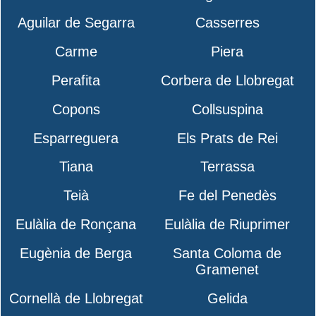
Aguilar de Segarra
Casserres
Carme
Piera
Perafita
Corbera de Llobregat
Copons
Collsuspina
Esparreguera
Els Prats de Rei
Tiana
Terrassa
Teià
Fe del Penedès
Eulàlia de Ronçana
Eulàlia de Riuprimer
Eugènia de Berga
Santa Coloma de
Gramenet
Cornellà de Llobregat
Gelida