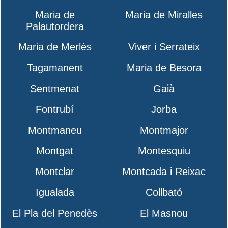
Maria de
Maria de Miralles
Palautordera
Maria de Merlès
Viver i Serrateix
Tagamanent
Maria de Besora
Sentmenat
Gaià
Fontrubí
Jorba
Montmaneu
Montmajor
Montgat
Montesquiu
Montclar
Montcada i Reixac
Igualada
Collbató
El Pla del Penedès
El Masnou