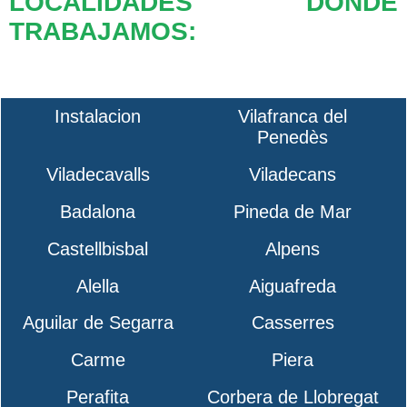
LOCALIDADES DONDE
TRABAJAMOS:
Instalacion
Vilafranca del
Penedès
Viladecavalls
Viladecans
Badalona
Pineda de Mar
Castellbisbal
Alpens
Alella
Aiguafreda
Aguilar de Segarra
Casserres
Carme
Piera
Perafita
Corbera de Llobregat