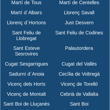
Martí de Tous
Martí de Centelles
Martí d´Albars
Llorenç Savall
Llorenç d´Hortons
Just Desvern
Sant Feliu de
Sant Feliu de Codines
Llobregat
Sant Esteve
Palautordera
Sesrovires
Cugat Sesgarrigues
Cugat del Vallès
Sadurní d´Anoia
Cecília de Voltregà
Vicenç dels Horts
Vicenç de Torelló
Vicenç de Montalt
Cebrià de Vallalta
Sant Boi de Lluçanès
Sant Boi