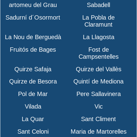
artomeu del Grau
Sabadell
Sadurní d´Osormort
La Pobla de
Claramunt
La Nou de Berguedà
La Llagosta
Fruitós de Bages
Fost de
Campsentelles
Quirze Safaja
Quirze del Vallès
Quirze de Besora
Quintí de Mediona
Pol de Mar
Pere Sallavinera
Vilada
Vic
La Quar
Sant Climent
Sant Celoni
Maria de Martorelles