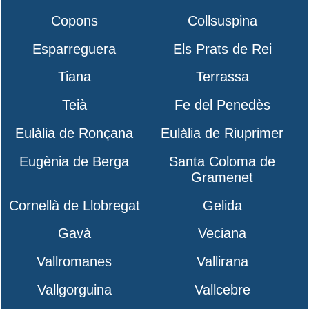
Copons
Collsuspina
Esparreguera
Els Prats de Rei
Tiana
Terrassa
Teià
Fe del Penedès
Eulàlia de Ronçana
Eulàlia de Riuprimer
Eugènia de Berga
Santa Coloma de
Gramenet
Cornellà de Llobregat
Gelida
Gavà
Veciana
Vallromanes
Vallirana
Vallgorguina
Vallcebre