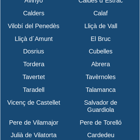
Avinyó
Caldes d´Estrac
Calders
Calaf
Vilobí del Penedès
Lliçà de Vall
Lliçà d´Amunt
El Bruc
Dosrius
Cubelles
Tordera
Abrera
Tavertet
Tavèrnoles
Taradell
Talamanca
Vicenç de Castellet
Salvador de
Guardiola
Pere de Vilamajor
Pere de Torelló
Julià de Vilatorta
Cardedeu