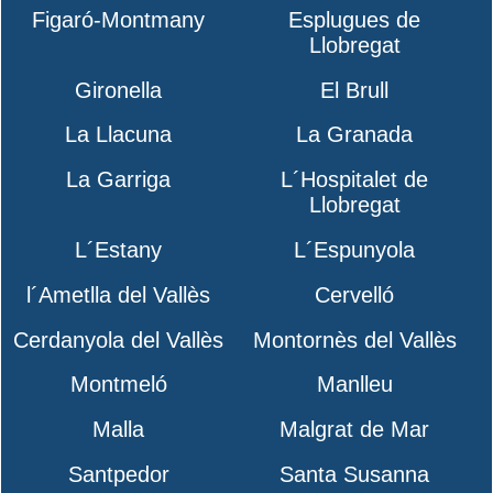
Figaró-Montmany
Esplugues de
Llobregat
Gironella
El Brull
La Llacuna
La Granada
La Garriga
L´Hospitalet de
Llobregat
L´Estany
L´Espunyola
l´Ametlla del Vallès
Cervelló
Cerdanyola del Vallès
Montornès del Vallès
Montmeló
Manlleu
Malla
Malgrat de Mar
Santpedor
Santa Susanna