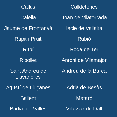
Callús
Calldetenes
Calella
Joan de Vilatorrada
Jaume de Frontanyà
Iscle de Vallalta
Rupit i Pruit
Rubió
Rubí
Roda de Ter
Ripollet
Antoni de Vilamajor
Sant Andreu de
Andreu de la Barca
Llavaneres
Agustí de Lluçanès
Adrià de Besòs
Sallent
Mataró
Badia del Vallès
Vilassar de Dalt