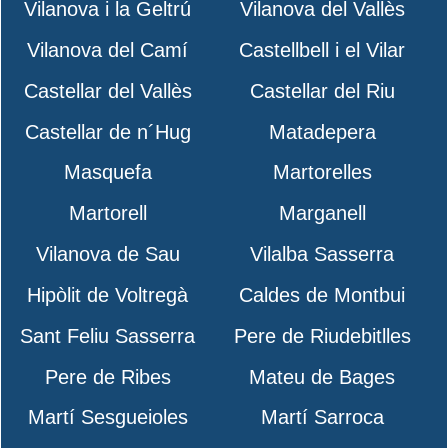
Vilanova i la Geltrú
Vilanova del Vallès
Vilanova del Camí
Castellbell i el Vilar
Castellar del Vallès
Castellar del Riu
Castellar de n´Hug
Matadepera
Masquefa
Martorelles
Martorell
Marganell
Vilanova de Sau
Vilalba Sasserra
Hipòlit de Voltregà
Caldes de Montbui
Sant Feliu Sasserra
Pere de Riudebitlles
Pere de Ribes
Mateu de Bages
Martí Sesgueioles
Martí Sarroca