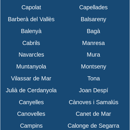
Capolat
Capellades
Barberà del Vallès
Balsareny
Balenyà
Bagà
Cabrils
Manresa
Navarcles
Mura
Muntanyola
Montseny
Vilassar de Mar
Tona
Julià de Cerdanyola
Joan Despí
Canyelles
Cànoves i Samalús
Canovelles
Canet de Mar
Campins
Calonge de Segarra