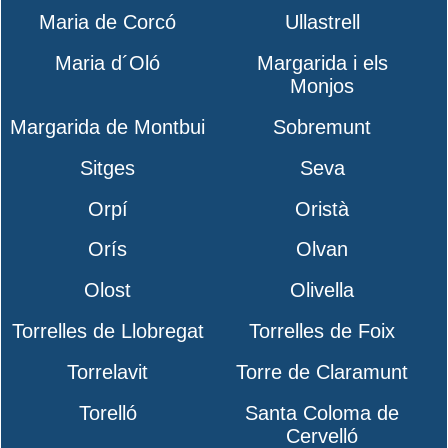
Maria de Corcó
Ullastrell
Maria d´Oló
Margarida i els
Monjos
Margarida de Montbui
Sobremunt
Sitges
Seva
Orpí
Oristà
Orís
Olvan
Olost
Olivella
Torrelles de Llobregat
Torrelles de Foix
Torrelavit
Torre de Claramunt
Torelló
Santa Coloma de
Cervelló