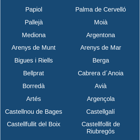
Papiol
Palma de Cervelló
Pallejà
Moià
Mediona
Argentona
Arenys de Munt
Arenys de Mar
Bigues i Riells
Berga
Bellprat
Cabrera d´Anoia
Borredà
Avià
Artés
Argençola
Castellnou de Bages
Castellgalí
Castellfullit del Boix
Castellfollit de
Riubregós