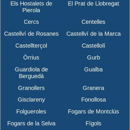
Els Hostalets de
El Prat de Llobregat
Pierola
Cercs
Centelles
Castellví de Rosanes
Castellví de la Marca
Castellterçol
Castellolí
Òrrius
Gurb
Guardiola de
Gualba
Berguedà
Granollers
Granera
Gisclareny
Fonollosa
Folgueroles
Fogars de Montclús
Fogars de la Selva
Fígols