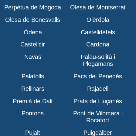
Perpètua de Mogoda
Olesa de Montserrat
Olesa de Bonesvalls
Olèrdola
Òdena
Castelldefels
Castellcir
Cardona
Navas
Palau-solità i
Plegamans
Palafolls
Pacs del Penedès
Rellinars
Rajadell
Premià de Dalt
Prats de Lluçanès
Pontons
Pont de Vilomara i
Rocafort
Pujalt
Puigdàlber