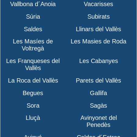
Vallbona d´Anoia
Vacarisses
Súria
Subirats
Saldes
Llinars del Vallès
Les Masíes de
Les Masies de Roda
Voltregà
Les Franqueses del
Les Cabanyes
Vallès
La Roca del Vallès
Parets del Vallès
Begues
Gallifa
Sora
Sagàs
Lluçà
Avinyonet del
Penedès