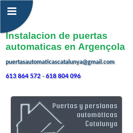
Instalacion de puertas
automaticas en Argençola
puertasautomaticascatalunya@gmail.com
613 864 572
-
618 804 096