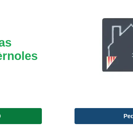
tas
èrnoles
Ped