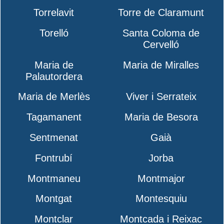
Torrelavit
Torre de Claramunt
Torelló
Santa Coloma de
Cervelló
Maria de
Maria de Miralles
Palautordera
Maria de Merlès
Viver i Serrateix
Tagamanent
Maria de Besora
Sentmenat
Gaià
Fontrubí
Jorba
Montmaneu
Montmajor
Montgat
Montesquiu
Montclar
Montcada i Reixac