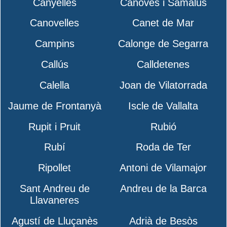
Canyelles
Cànoves i Samalús
Canovelles
Canet de Mar
Campins
Calonge de Segarra
Callús
Calldetenes
Calella
Joan de Vilatorrada
Jaume de Frontanyà
Iscle de Vallalta
Rupit i Pruit
Rubió
Rubí
Roda de Ter
Ripollet
Antoni de Vilamajor
Sant Andreu de
Andreu de la Barca
Llavaneres
Agustí de Lluçanès
Adrià de Besòs