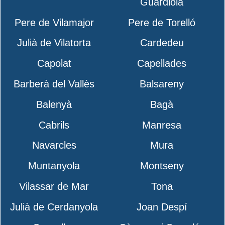
Guardiola
Pere de Vilamajor
Pere de Torelló
Julià de Vilatorta
Cardedeu
Capolat
Capellades
Barberà del Vallès
Balsareny
Balenyà
Bagà
Cabrils
Manresa
Navarcles
Mura
Muntanyola
Montseny
Vilassar de Mar
Tona
Julià de Cerdanyola
Joan Despí