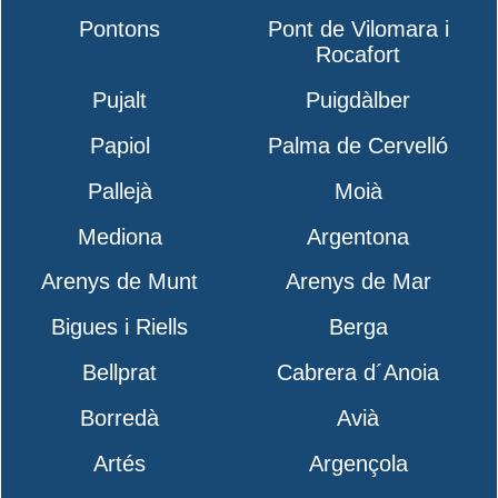
Pontons
Pont de Vilomara i
Rocafort
Pujalt
Puigdàlber
Papiol
Palma de Cervelló
Pallejà
Moià
Mediona
Argentona
Arenys de Munt
Arenys de Mar
Bigues i Riells
Berga
Bellprat
Cabrera d´Anoia
Borredà
Avià
Artés
Argençola