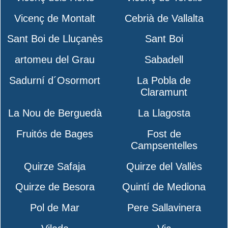
Vicenç de Montalt
Cebrià de Vallalta
Sant Boi de Lluçanès
Sant Boi
artomeu del Grau
Sabadell
Sadurní d´Osormort
La Pobla de
Claramunt
La Nou de Berguedà
La Llagosta
Fruitós de Bages
Fost de
Campsentelles
Quirze Safaja
Quirze del Vallès
Quirze de Besora
Quintí de Mediona
Pol de Mar
Pere Sallavinera