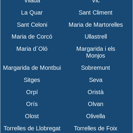
Vilada
Vic
La Quar
Sant Climent
Sant Celoni
Maria de Martorelles
Maria de Corcó
Ullastrell
Maria d´Oló
Margarida i els
Monjos
Margarida de Montbui
Sobremunt
Sitges
Seva
Orpí
Oristà
Orís
Olvan
Olost
Olivella
Torrelles de Llobregat
Torrelles de Foix