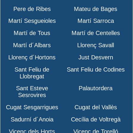
Pere de Ribes
Mateu de Bages
Martí Sesgueioles
Martí Sarroca
Martí de Tous
Martí de Centelles
Martí d´Albars
Llorenç Savall
Llorenç d´Hortons
Just Desvern
Sant Feliu de
Sant Feliu de Codines
Llobregat
Sant Esteve
Palautordera
Sesrovires
Cugat Sesgarrigues
Cugat del Vallès
Sadurní d´Anoia
Cecília de Voltregà
Vicenç dels Horts
Vicenç de Torelló