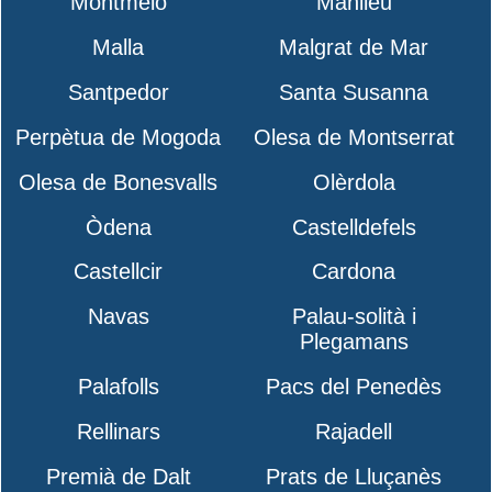
Montmeló
Manlleu
Malla
Malgrat de Mar
Santpedor
Santa Susanna
Perpètua de Mogoda
Olesa de Montserrat
Olesa de Bonesvalls
Olèrdola
Òdena
Castelldefels
Castellcir
Cardona
Navas
Palau-solità i
Plegamans
Palafolls
Pacs del Penedès
Rellinars
Rajadell
Premià de Dalt
Prats de Lluçanès