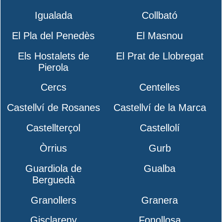
Igualada
Collbató
El Pla del Penedès
El Masnou
Els Hostalets de
El Prat de Llobregat
Pierola
Cercs
Centelles
Castellví de Rosanes
Castellví de la Marca
Castellterçol
Castellolí
Òrrius
Gurb
Guardiola de
Gualba
Berguedà
Granollers
Granera
Gisclareny
Fonollosa