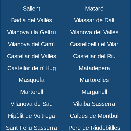
Sallent
Mataró
Badia del Vallès
Vilassar de Dalt
Vilanova i la Geltrú
Vilanova del Vallès
Vilanova del Camí
Castellbell i el Vilar
Castellar del Vallès
Castellar del Riu
Castellar de n´Hug
Matadepera
Masquefa
Martorelles
Martorell
Marganell
Vilanova de Sau
Vilalba Sasserra
Hipòlit de Voltregà
Caldes de Montbui
Sant Feliu Sasserra
Pere de Riudebitlles