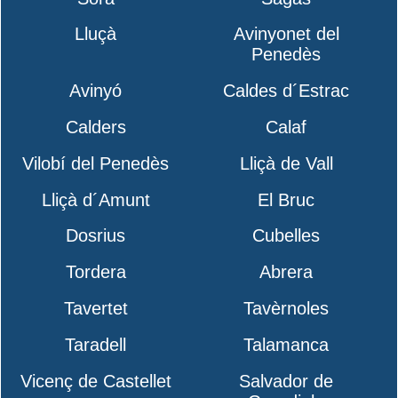
Lluçà
Avinyonet del
Penedès
Avinyó
Caldes d´Estrac
Calders
Calaf
Vilobí del Penedès
Lliçà de Vall
Lliçà d´Amunt
El Bruc
Dosrius
Cubelles
Tordera
Abrera
Tavertet
Tavèrnoles
Taradell
Talamanca
Vicenç de Castellet
Salvador de