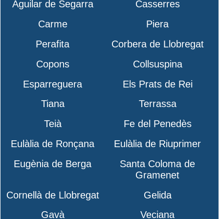
Aguilar de Segarra
Casserres
Carme
Piera
Perafita
Corbera de Llobregat
Copons
Collsuspina
Esparreguera
Els Prats de Rei
Tiana
Terrassa
Teià
Fe del Penedès
Eulàlia de Ronçana
Eulàlia de Riuprimer
Eugènia de Berga
Santa Coloma de
Gramenet
Cornellà de Llobregat
Gelida
Gavà
Veciana