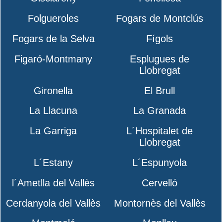
Folgueroles
Fogars de Montclús
Fogars de la Selva
Fígols
Figaró-Montmany
Esplugues de
Llobregat
Gironella
El Brull
La Llacuna
La Granada
La Garriga
L´Hospitalet de
Llobregat
L´Estany
L´Espunyola
l´Ametlla del Vallès
Cervelló
Cerdanyola del Vallès
Montornès del Vallès