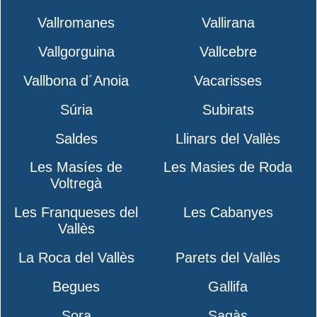
Vallromanes
Vallirana
Vallgorguina
Vallcebre
Vallbona d´Anoia
Vacarisses
Súria
Subirats
Saldes
Llinars del Vallès
Les Masíes de
Les Masies de Roda
Voltregà
Les Franqueses del
Les Cabanyes
Vallès
La Roca del Vallès
Parets del Vallès
Begues
Gallifa
Sora
Sagàs