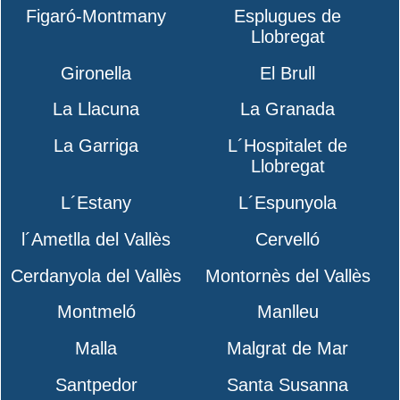
Figaró-Montmany
Esplugues de
Llobregat
Gironella
El Brull
La Llacuna
La Granada
La Garriga
L´Hospitalet de
Llobregat
L´Estany
L´Espunyola
l´Ametlla del Vallès
Cervelló
Cerdanyola del Vallès
Montornès del Vallès
Montmeló
Manlleu
Malla
Malgrat de Mar
Santpedor
Santa Susanna