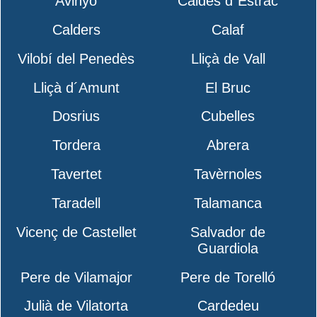
Avinyó
Caldes d´Estrac
Calders
Calaf
Vilobí del Penedès
Lliçà de Vall
Lliçà d´Amunt
El Bruc
Dosrius
Cubelles
Tordera
Abrera
Tavertet
Tavèrnoles
Taradell
Talamanca
Vicenç de Castellet
Salvador de
Guardiola
Pere de Vilamajor
Pere de Torelló
Julià de Vilatorta
Cardedeu