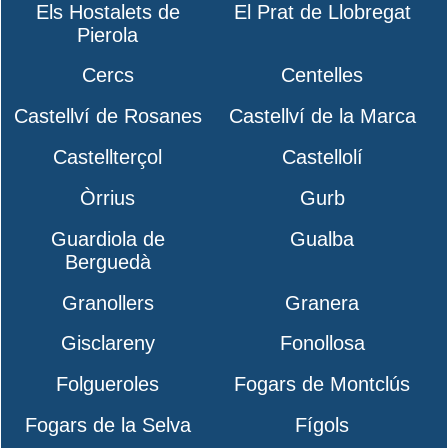
Els Hostalets de
El Prat de Llobregat
Pierola
Cercs
Centelles
Castellví de Rosanes
Castellví de la Marca
Castellterçol
Castellolí
Òrrius
Gurb
Guardiola de
Gualba
Berguedà
Granollers
Granera
Gisclareny
Fonollosa
Folgueroles
Fogars de Montclús
Fogars de la Selva
Fígols