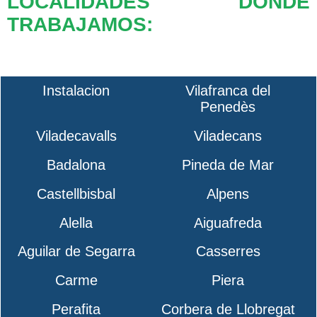
LOCALIDADES DONDE
TRABAJAMOS:
Instalacion
Vilafranca del
Penedès
Viladecavalls
Viladecans
Badalona
Pineda de Mar
Castellbisbal
Alpens
Alella
Aiguafreda
Aguilar de Segarra
Casserres
Carme
Piera
Perafita
Corbera de Llobregat