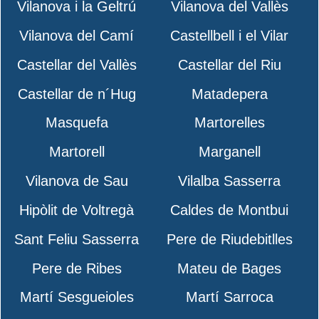
Vilanova i la Geltrú
Vilanova del Vallès
Vilanova del Camí
Castellbell i el Vilar
Castellar del Vallès
Castellar del Riu
Castellar de n´Hug
Matadepera
Masquefa
Martorelles
Martorell
Marganell
Vilanova de Sau
Vilalba Sasserra
Hipòlit de Voltregà
Caldes de Montbui
Sant Feliu Sasserra
Pere de Riudebitlles
Pere de Ribes
Mateu de Bages
Martí Sesgueioles
Martí Sarroca