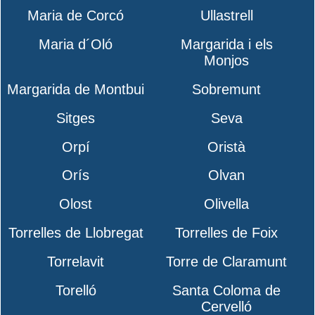
Maria de Corcó
Ullastrell
Maria d´Oló
Margarida i els
Monjos
Margarida de Montbui
Sobremunt
Sitges
Seva
Orpí
Oristà
Orís
Olvan
Olost
Olivella
Torrelles de Llobregat
Torrelles de Foix
Torrelavit
Torre de Claramunt
Torelló
Santa Coloma de
Cervelló