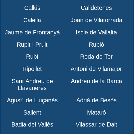
Callús
Calldetenes
Calella
Joan de Vilatorrada
Jaume de Frontanyà
Iscle de Vallalta
Rupit i Pruit
Rubió
Rubí
Roda de Ter
Ripollet
Antoni de Vilamajor
Sant Andreu de
Andreu de la Barca
Llavaneres
Agustí de Lluçanès
Adrià de Besòs
Sallent
Mataró
Badia del Vallès
Vilassar de Dalt