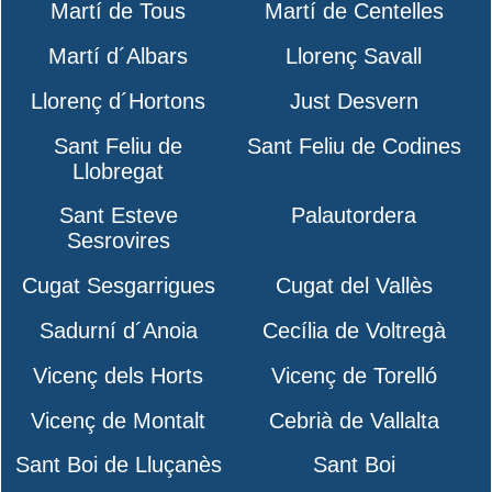
Martí de Tous
Martí de Centelles
Martí d´Albars
Llorenç Savall
Llorenç d´Hortons
Just Desvern
Sant Feliu de
Sant Feliu de Codines
Llobregat
Sant Esteve
Palautordera
Sesrovires
Cugat Sesgarrigues
Cugat del Vallès
Sadurní d´Anoia
Cecília de Voltregà
Vicenç dels Horts
Vicenç de Torelló
Vicenç de Montalt
Cebrià de Vallalta
Sant Boi de Lluçanès
Sant Boi