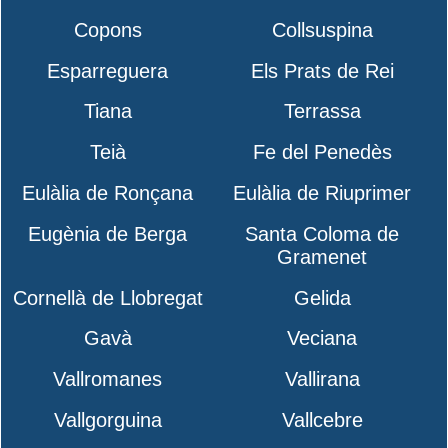
Copons
Collsuspina
Esparreguera
Els Prats de Rei
Tiana
Terrassa
Teià
Fe del Penedès
Eulàlia de Ronçana
Eulàlia de Riuprimer
Eugènia de Berga
Santa Coloma de
Gramenet
Cornellà de Llobregat
Gelida
Gavà
Veciana
Vallromanes
Vallirana
Vallgorguina
Vallcebre