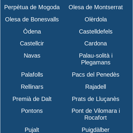
Perpètua de Mogoda
Olesa de Montserrat
Olesa de Bonesvalls
Olèrdola
Òdena
Castelldefels
Castellcir
Cardona
Navas
Palau-solità i
Plegamans
Palafolls
Pacs del Penedès
Rellinars
Rajadell
Premià de Dalt
Prats de Lluçanès
Pontons
Pont de Vilomara i
Rocafort
Pujalt
Puigdàlber