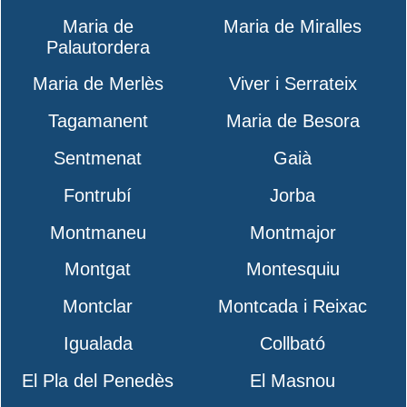
Maria de
Maria de Miralles
Palautordera
Maria de Merlès
Viver i Serrateix
Tagamanent
Maria de Besora
Sentmenat
Gaià
Fontrubí
Jorba
Montmaneu
Montmajor
Montgat
Montesquiu
Montclar
Montcada i Reixac
Igualada
Collbató
El Pla del Penedès
El Masnou