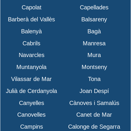
Capolat
Capellades
Barberà del Vallès
Balsareny
Balenyà
Bagà
Cabrils
Manresa
Navarcles
Mura
Muntanyola
Montseny
Vilassar de Mar
Tona
Julià de Cerdanyola
Joan Despí
Canyelles
Cànoves i Samalús
Canovelles
Canet de Mar
Campins
Calonge de Segarra