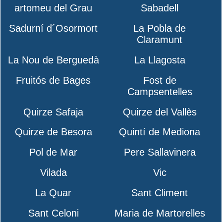
artomeu del Grau
Sabadell
Sadurní d´Osormort
La Pobla de
Claramunt
La Nou de Berguedà
La Llagosta
Fruitós de Bages
Fost de
Campsentelles
Quirze Safaja
Quirze del Vallès
Quirze de Besora
Quintí de Mediona
Pol de Mar
Pere Sallavinera
Vilada
Vic
La Quar
Sant Climent
Sant Celoni
Maria de Martorelles