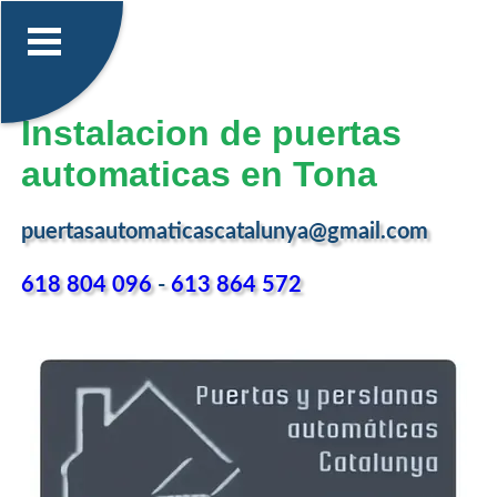
Instalacion de puertas
automaticas en Tona
puertasautomaticascatalunya@gmail.com
618 804 096
-
613 864 572