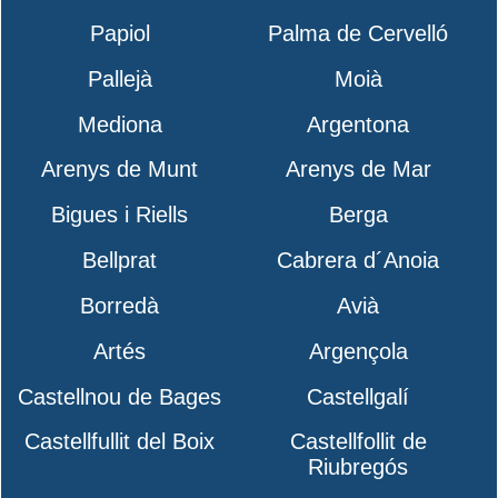
Papiol
Palma de Cervelló
Pallejà
Moià
Mediona
Argentona
Arenys de Munt
Arenys de Mar
Bigues i Riells
Berga
Bellprat
Cabrera d´Anoia
Borredà
Avià
Artés
Argençola
Castellnou de Bages
Castellgalí
Castellfullit del Boix
Castellfollit de
Riubregós