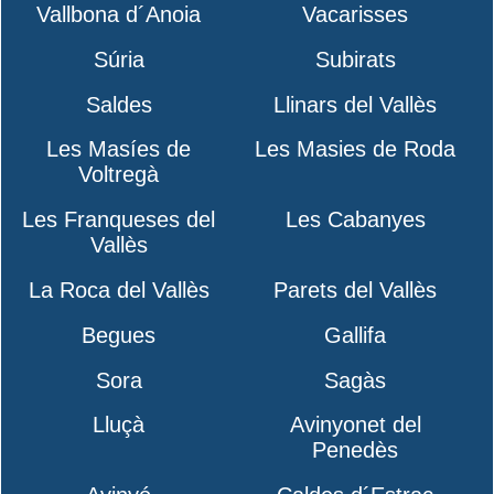
Vallbona d´Anoia
Vacarisses
Súria
Subirats
Saldes
Llinars del Vallès
Les Masíes de
Les Masies de Roda
Voltregà
Les Franqueses del
Les Cabanyes
Vallès
La Roca del Vallès
Parets del Vallès
Begues
Gallifa
Sora
Sagàs
Lluçà
Avinyonet del
Penedès