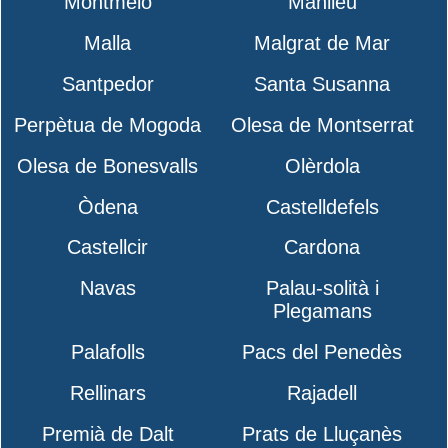
Montmeló
Manlleu
Malla
Malgrat de Mar
Santpedor
Santa Susanna
Perpètua de Mogoda
Olesa de Montserrat
Olesa de Bonesvalls
Olèrdola
Òdena
Castelldefels
Castellcir
Cardona
Navas
Palau-solità i
Plegamans
Palafolls
Pacs del Penedès
Rellinars
Rajadell
Premià de Dalt
Prats de Lluçanès