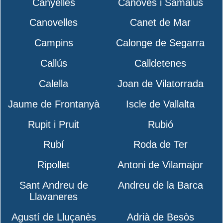
Canyelles
Cànoves i Samalús
Canovelles
Canet de Mar
Campins
Calonge de Segarra
Callús
Calldetenes
Calella
Joan de Vilatorrada
Jaume de Frontanyà
Iscle de Vallalta
Rupit i Pruit
Rubió
Rubí
Roda de Ter
Ripollet
Antoni de Vilamajor
Sant Andreu de
Andreu de la Barca
Llavaneres
Agustí de Lluçanès
Adrià de Besòs