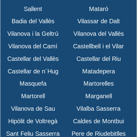
Sallent
Mataró
Badia del Vallès
Vilassar de Dalt
Vilanova i la Geltrú
Vilanova del Vallès
Vilanova del Camí
Castellbell i el Vilar
Castellar del Vallès
Castellar del Riu
Castellar de n´Hug
Matadepera
Masquefa
Martorelles
Martorell
Marganell
Vilanova de Sau
Vilalba Sasserra
Hipòlit de Voltregà
Caldes de Montbui
Sant Feliu Sasserra
Pere de Riudebitlles