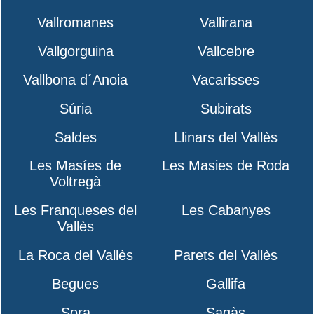
Vallromanes
Vallirana
Vallgorguina
Vallcebre
Vallbona d´Anoia
Vacarisses
Súria
Subirats
Saldes
Llinars del Vallès
Les Masíes de
Les Masies de Roda
Voltregà
Les Franqueses del
Les Cabanyes
Vallès
La Roca del Vallès
Parets del Vallès
Begues
Gallifa
Sora
Sagàs