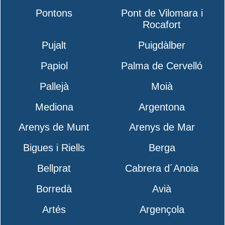
Pontons
Pont de Vilomara i
Rocafort
Pujalt
Puigdàlber
Papiol
Palma de Cervelló
Pallejà
Moià
Mediona
Argentona
Arenys de Munt
Arenys de Mar
Bigues i Riells
Berga
Bellprat
Cabrera d´Anoia
Borredà
Avià
Artés
Argençola