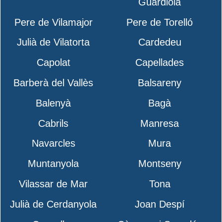
Guardiola
Pere de Vilamajor
Pere de Torelló
Julià de Vilatorta
Cardedeu
Capolat
Capellades
Barberà del Vallès
Balsareny
Balenyà
Bagà
Cabrils
Manresa
Navarcles
Mura
Muntanyola
Montseny
Vilassar de Mar
Tona
Julià de Cerdanyola
Joan Despí