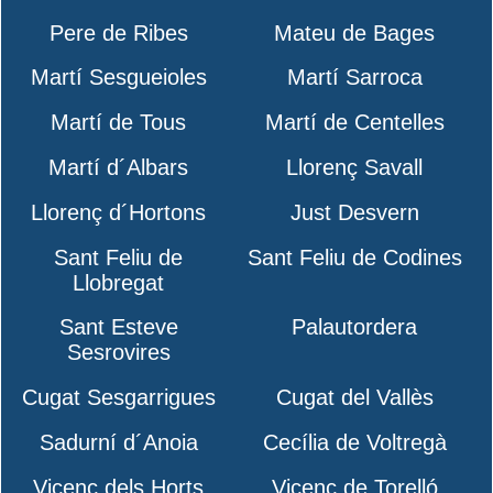
Pere de Ribes
Mateu de Bages
Martí Sesgueioles
Martí Sarroca
Martí de Tous
Martí de Centelles
Martí d´Albars
Llorenç Savall
Llorenç d´Hortons
Just Desvern
Sant Feliu de
Sant Feliu de Codines
Llobregat
Sant Esteve
Palautordera
Sesrovires
Cugat Sesgarrigues
Cugat del Vallès
Sadurní d´Anoia
Cecília de Voltregà
Vicenç dels Horts
Vicenç de Torelló