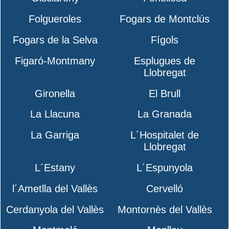
Folgueroles
Fogars de Montclús
Fogars de la Selva
Fígols
Figaró-Montmany
Esplugues de
Llobregat
Gironella
El Brull
La Llacuna
La Granada
La Garriga
L´Hospitalet de
Llobregat
L´Estany
L´Espunyola
l´Ametlla del Vallès
Cervelló
Cerdanyola del Vallès
Montornès del Vallès