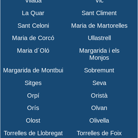
Vilada
Vic
La Quar
Sant Climent
Sant Celoni
Maria de Martorelles
Maria de Corcó
Ullastrell
Maria d´Oló
Margarida i els
Monjos
Margarida de Montbui
Sobremunt
Sitges
Seva
Orpí
Oristà
Orís
Olvan
Olost
Olivella
Torrelles de Llobregat
Torrelles de Foix