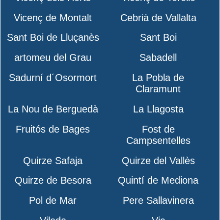
Vicenç de Montalt
Cebrià de Vallalta
Sant Boi de Lluçanès
Sant Boi
artomeu del Grau
Sabadell
Sadurní d´Osormort
La Pobla de
Claramunt
La Nou de Berguedà
La Llagosta
Fruitós de Bages
Fost de
Campsentelles
Quirze Safaja
Quirze del Vallès
Quirze de Besora
Quintí de Mediona
Pol de Mar
Pere Sallavinera