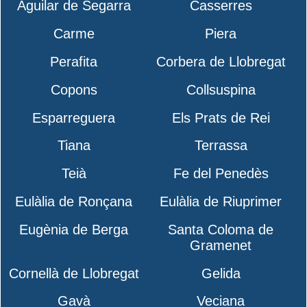
Aguilar de Segarra
Casserres
Carme
Piera
Perafita
Corbera de Llobregat
Copons
Collsuspina
Esparreguera
Els Prats de Rei
Tiana
Terrassa
Teià
Fe del Penedès
Eulàlia de Ronçana
Eulàlia de Riuprimer
Eugènia de Berga
Santa Coloma de
Gramenet
Cornellà de Llobregat
Gelida
Gavà
Veciana