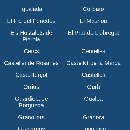
Igualada
Collbató
El Pla del Penedès
El Masnou
Els Hostalets de
El Prat de Llobregat
Pierola
Cercs
Centelles
Castellví de Rosanes
Castellví de la Marca
Castellterçol
Castellolí
Òrrius
Gurb
Guardiola de
Gualba
Berguedà
Granollers
Granera
Gisclareny
Fonollosa