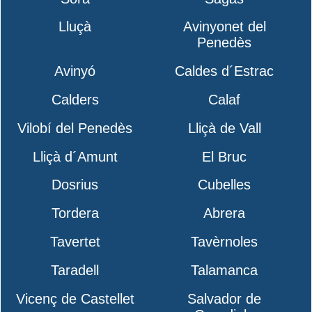
Lluçà
Avinyonet del
Penedès
Avinyó
Caldes d´Estrac
Calders
Calaf
Vilobí del Penedès
Lliçà de Vall
Lliçà d´Amunt
El Bruc
Dosrius
Cubelles
Tordera
Abrera
Tavertet
Tavèrnoles
Taradell
Talamanca
Vicenç de Castellet
Salvador de