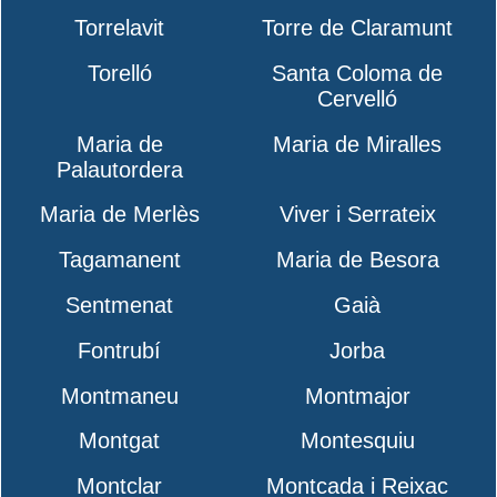
Torrelavit
Torre de Claramunt
Torelló
Santa Coloma de
Cervelló
Maria de
Maria de Miralles
Palautordera
Maria de Merlès
Viver i Serrateix
Tagamanent
Maria de Besora
Sentmenat
Gaià
Fontrubí
Jorba
Montmaneu
Montmajor
Montgat
Montesquiu
Montclar
Montcada i Reixac