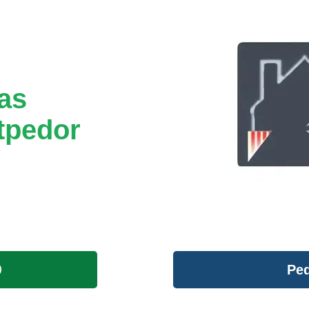
tas
tpedor
Ped