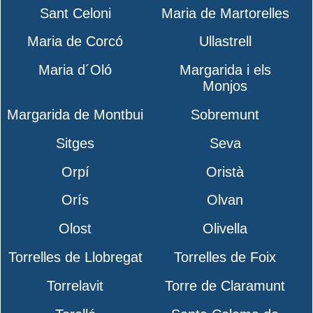
Sant Celoni
Maria de Martorelles
Maria de Corcó
Ullastrell
Maria d´Oló
Margarida i els
Monjos
Margarida de Montbui
Sobremunt
Sitges
Seva
Orpí
Oristà
Orís
Olvan
Olost
Olivella
Torrelles de Llobregat
Torrelles de Foix
Torrelavit
Torre de Claramunt