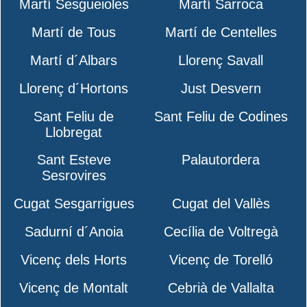
Martí Sesgueioles
Martí Sarroca
Martí de Tous
Martí de Centelles
Martí d´Albars
Llorenç Savall
Llorenç d´Hortons
Just Desvern
Sant Feliu de
Sant Feliu de Codines
Llobregat
Sant Esteve
Palautordera
Sesrovires
Cugat Sesgarrigues
Cugat del Vallès
Sadurní d´Anoia
Cecília de Voltregà
Vicenç dels Horts
Vicenç de Torelló
Vicenç de Montalt
Cebrià de Vallalta