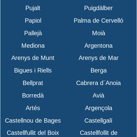
Pujalt
Puigdàlber
Papiol
Palma de Cervelló
Pallejà
Moià
Mediona
Argentona
Arenys de Munt
Arenys de Mar
Bigues i Riells
Berga
Bellprat
Cabrera d´Anoia
Borredà
Avià
Artés
Argençola
Castellnou de Bages
Castellgalí
Castellfullit del Boix
Castellfollit de