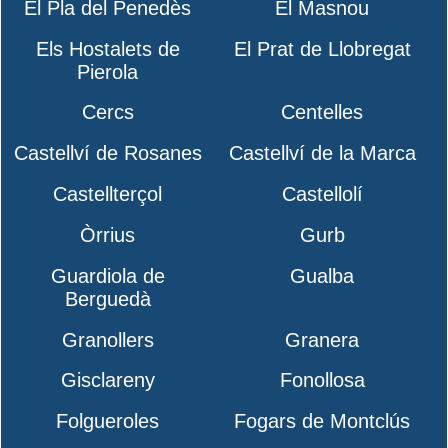
El Pla del Penedès
El Masnou
Els Hostalets de
El Prat de Llobregat
Pierola
Cercs
Centelles
Castellví de Rosanes
Castellví de la Marca
Castellterçol
Castellolí
Òrrius
Gurb
Guardiola de
Gualba
Berguedà
Granollers
Granera
Gisclareny
Fonollosa
Folgueroles
Fogars de Montclús