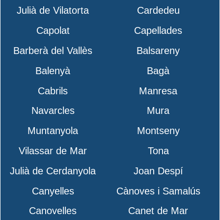
Julià de Vilatorta
Cardedeu
Capolat
Capellades
Barberà del Vallès
Balsareny
Balenyà
Bagà
Cabrils
Manresa
Navarcles
Mura
Muntanyola
Montseny
Vilassar de Mar
Tona
Julià de Cerdanyola
Joan Despí
Canyelles
Cànoves i Samalús
Canovelles
Canet de Mar