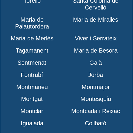
Torelló
Santa Coloma de
Cervelló
Maria de
Maria de Miralles
Palautordera
Maria de Merlès
Viver i Serrateix
Tagamanent
Maria de Besora
Sentmenat
Gaià
Fontrubí
Jorba
Montmaneu
Montmajor
Montgat
Montesquiu
Montclar
Montcada i Reixac
Igualada
Collbató