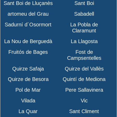
Sant Boi de Lluçanès
Sant Boi
artomeu del Grau
Sabadell
Sadurní d´Osormort
La Pobla de
Claramunt
La Nou de Berguedà
La Llagosta
Fruitós de Bages
Fost de
Campsentelles
Quirze Safaja
Quirze del Vallès
Quirze de Besora
Quintí de Mediona
Pol de Mar
Pere Sallavinera
Vilada
Vic
La Quar
Sant Climent