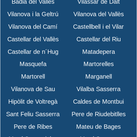
Badia del Vallès
Vilassar de Dalt
Vilanova i la Geltrú
Vilanova del Vallès
Vilanova del Camí
Castellbell i el Vilar
Castellar del Vallès
Castellar del Riu
Castellar de n´Hug
Matadepera
Masquefa
Martorelles
Martorell
Marganell
Vilanova de Sau
Vilalba Sasserra
Hipòlit de Voltregà
Caldes de Montbui
Sant Feliu Sasserra
Pere de Riudebitlles
Pere de Ribes
Mateu de Bages