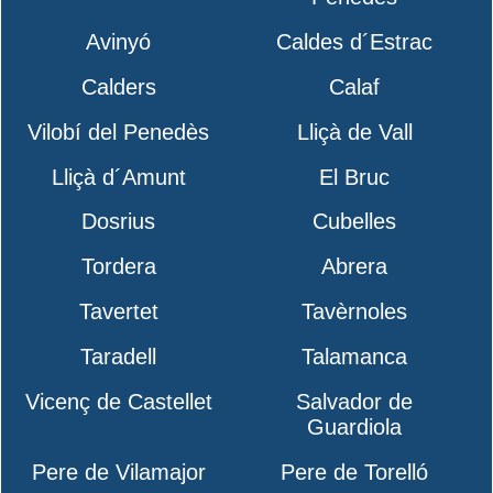
Avinyó
Caldes d´Estrac
Calders
Calaf
Vilobí del Penedès
Lliçà de Vall
Lliçà d´Amunt
El Bruc
Dosrius
Cubelles
Tordera
Abrera
Tavertet
Tavèrnoles
Taradell
Talamanca
Vicenç de Castellet
Salvador de
Guardiola
Pere de Vilamajor
Pere de Torelló