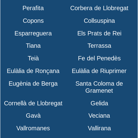
Perafita
Corbera de Llobregat
Copons
Collsuspina
Esparreguera
Els Prats de Rei
Tiana
Terrassa
Teià
Fe del Penedès
Eulàlia de Ronçana
Eulàlia de Riuprimer
Eugènia de Berga
Santa Coloma de
Gramenet
Cornellà de Llobregat
Gelida
Gavà
Veciana
Vallromanes
Vallirana