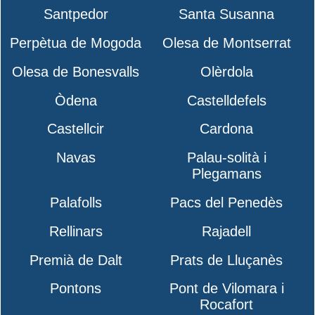
Santpedor
Santa Susanna
Perpètua de Mogoda
Olesa de Montserrat
Olesa de Bonesvalls
Olèrdola
Òdena
Castelldefels
Castellcir
Cardona
Navas
Palau-solità i
Plegamans
Palafolls
Pacs del Penedès
Rellinars
Rajadell
Premià de Dalt
Prats de Lluçanès
Pontons
Pont de Vilomara i
Rocafort