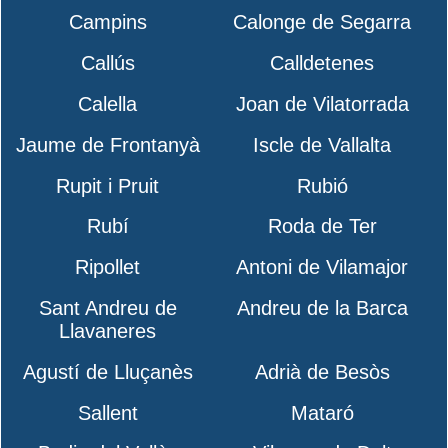
Campins
Calonge de Segarra
Callús
Calldetenes
Calella
Joan de Vilatorrada
Jaume de Frontanyà
Iscle de Vallalta
Rupit i Pruit
Rubió
Rubí
Roda de Ter
Ripollet
Antoni de Vilamajor
Sant Andreu de
Andreu de la Barca
Llavaneres
Agustí de Lluçanès
Adrià de Besòs
Sallent
Mataró