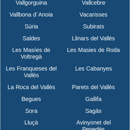
Vallgorguina
Vallcebre
Vallbona d´Anoia
Vacarisses
Súria
Subirats
Saldes
Llinars del Vallès
Les Masíes de
Les Masies de Roda
Voltregà
Les Franqueses del
Les Cabanyes
Vallès
La Roca del Vallès
Parets del Vallès
Begues
Gallifa
Sora
Sagàs
Lluçà
Avinyonet del
Penedès