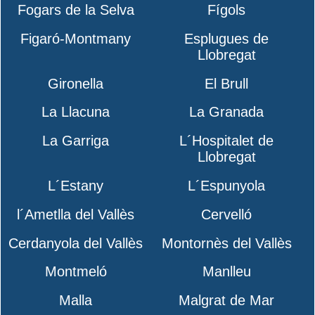
Fogars de la Selva
Fígols
Figaró-Montmany
Esplugues de
Llobregat
Gironella
El Brull
La Llacuna
La Granada
La Garriga
L´Hospitalet de
Llobregat
L´Estany
L´Espunyola
l´Ametlla del Vallès
Cervelló
Cerdanyola del Vallès
Montornès del Vallès
Montmeló
Manlleu
Malla
Malgrat de Mar