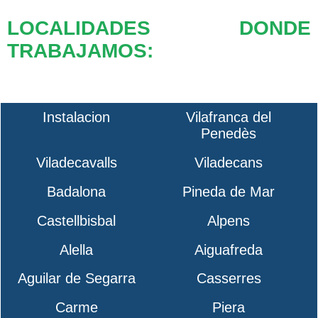
LOCALIDADES DONDE
TRABAJAMOS:
Instalacion
Vilafranca del
Penedès
Viladecavalls
Viladecans
Badalona
Pineda de Mar
Castellbisbal
Alpens
Alella
Aiguafreda
Aguilar de Segarra
Casserres
Carme
Piera