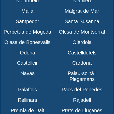
Montmeló
Manlleu
Malla
Malgrat de Mar
Santpedor
Santa Susanna
Perpètua de Mogoda
Olesa de Montserrat
Olesa de Bonesvalls
Olèrdola
Òdena
Castelldefels
Castellcir
Cardona
Navas
Palau-solità i
Plegamans
Palafolls
Pacs del Penedès
Rellinars
Rajadell
Premià de Dalt
Prats de Lluçanès