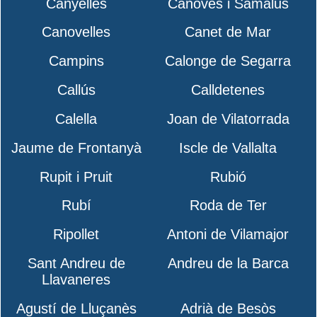
Canyelles
Cànoves i Samalús
Canovelles
Canet de Mar
Campins
Calonge de Segarra
Callús
Calldetenes
Calella
Joan de Vilatorrada
Jaume de Frontanyà
Iscle de Vallalta
Rupit i Pruit
Rubió
Rubí
Roda de Ter
Ripollet
Antoni de Vilamajor
Sant Andreu de
Andreu de la Barca
Llavaneres
Agustí de Lluçanès
Adrià de Besòs