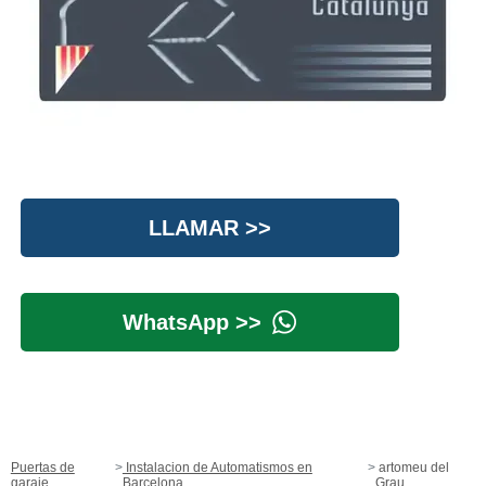
LLAMAR >>
WhatsApp >>
Puertas de
Instalacion de Automatismos en
artomeu del
garaje
Barcelona
Grau