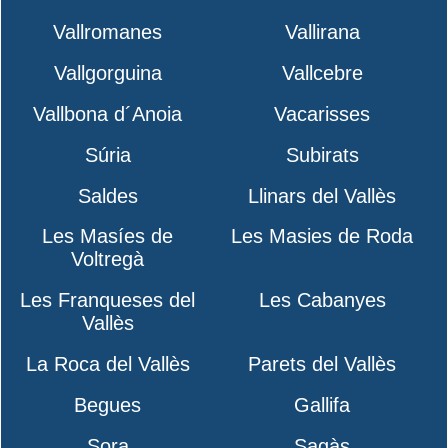
Vallromanes
Vallirana
Vallgorguina
Vallcebre
Vallbona d´Anoia
Vacarisses
Súria
Subirats
Saldes
Llinars del Vallès
Les Masíes de
Les Masies de Roda
Voltregà
Les Franqueses del
Les Cabanyes
Vallès
La Roca del Vallès
Parets del Vallès
Begues
Gallifa
Sora
Sagàs