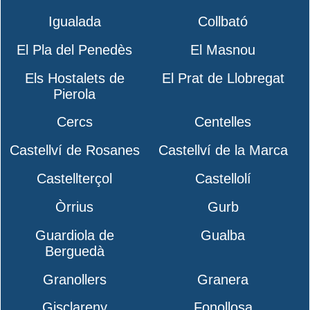
Igualada
Collbató
El Pla del Penedès
El Masnou
Els Hostalets de
El Prat de Llobregat
Pierola
Cercs
Centelles
Castellví de Rosanes
Castellví de la Marca
Castellterçol
Castellolí
Òrrius
Gurb
Guardiola de
Gualba
Berguedà
Granollers
Granera
Gisclareny
Fonollosa