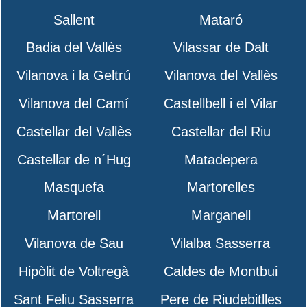
Sallent
Mataró
Badia del Vallès
Vilassar de Dalt
Vilanova i la Geltrú
Vilanova del Vallès
Vilanova del Camí
Castellbell i el Vilar
Castellar del Vallès
Castellar del Riu
Castellar de n´Hug
Matadepera
Masquefa
Martorelles
Martorell
Marganell
Vilanova de Sau
Vilalba Sasserra
Hipòlit de Voltregà
Caldes de Montbui
Sant Feliu Sasserra
Pere de Riudebitlles