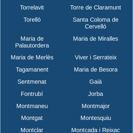
Torrelavit
Torre de Claramunt
Torelló
Santa Coloma de
Cervelló
Maria de
Maria de Miralles
Palautordera
Maria de Merlès
Viver i Serrateix
Tagamanent
Maria de Besora
Sentmenat
Gaià
Fontrubí
Jorba
Montmaneu
Montmajor
Montgat
Montesquiu
Montclar
Montcada i Reixac