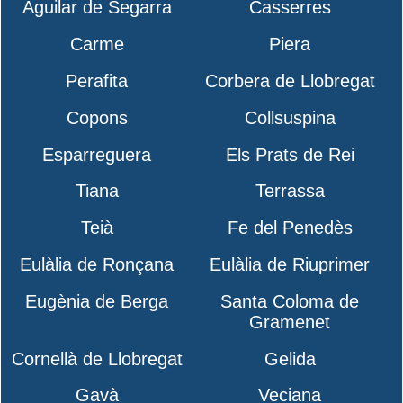
Aguilar de Segarra
Casserres
Carme
Piera
Perafita
Corbera de Llobregat
Copons
Collsuspina
Esparreguera
Els Prats de Rei
Tiana
Terrassa
Teià
Fe del Penedès
Eulàlia de Ronçana
Eulàlia de Riuprimer
Eugènia de Berga
Santa Coloma de
Gramenet
Cornellà de Llobregat
Gelida
Gavà
Veciana