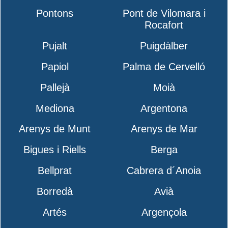
Pontons
Pont de Vilomara i
Rocafort
Pujalt
Puigdàlber
Papiol
Palma de Cervelló
Pallejà
Moià
Mediona
Argentona
Arenys de Munt
Arenys de Mar
Bigues i Riells
Berga
Bellprat
Cabrera d´Anoia
Borredà
Avià
Artés
Argençola