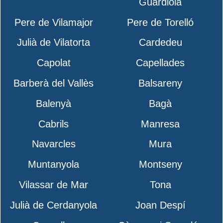
Guardiola
Pere de Vilamajor
Pere de Torelló
Julià de Vilatorta
Cardedeu
Capolat
Capellades
Barberà del Vallès
Balsareny
Balenyà
Bagà
Cabrils
Manresa
Navarcles
Mura
Muntanyola
Montseny
Vilassar de Mar
Tona
Julià de Cerdanyola
Joan Despí