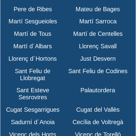
Pere de Ribes
Mateu de Bages
Martí Sesgueioles
Martí Sarroca
Martí de Tous
Martí de Centelles
Martí d´Albars
Llorenç Savall
Llorenç d´Hortons
Just Desvern
Sant Feliu de
Sant Feliu de Codines
Llobregat
Sant Esteve
Palautordera
Sesrovires
Cugat Sesgarrigues
Cugat del Vallès
Sadurní d´Anoia
Cecília de Voltregà
Vicenç dels Horts
Vicenç de Torelló