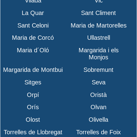
Vilada
Vic
La Quar
Sant Climent
Sant Celoni
Maria de Martorelles
Maria de Corcó
Ullastrell
Maria d´Oló
Margarida i els
Monjos
Margarida de Montbui
Sobremunt
Sitges
Seva
Orpí
Oristà
Orís
Olvan
Olost
Olivella
Torrelles de Llobregat
Torrelles de Foix