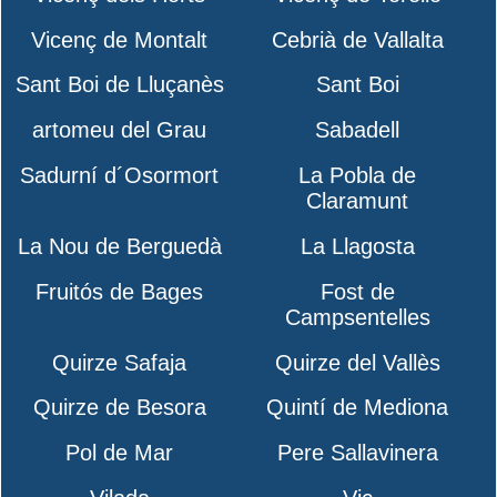
Vicenç de Montalt
Cebrià de Vallalta
Sant Boi de Lluçanès
Sant Boi
artomeu del Grau
Sabadell
Sadurní d´Osormort
La Pobla de
Claramunt
La Nou de Berguedà
La Llagosta
Fruitós de Bages
Fost de
Campsentelles
Quirze Safaja
Quirze del Vallès
Quirze de Besora
Quintí de Mediona
Pol de Mar
Pere Sallavinera