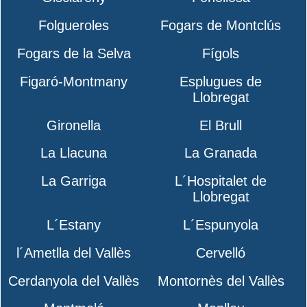
Folgueroles
Fogars de Montclús
Fogars de la Selva
Fígols
Figaró-Montmany
Esplugues de
Llobregat
Gironella
El Brull
La Llacuna
La Granada
La Garriga
L´Hospitalet de
Llobregat
L´Estany
L´Espunyola
l´Ametlla del Vallès
Cervelló
Cerdanyola del Vallès
Montornès del Vallès