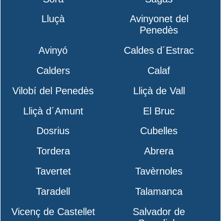
Lluçà
Avinyonet del
Penedès
Avinyó
Caldes d´Estrac
Calders
Calaf
Vilobí del Penedès
Lliçà de Vall
Lliçà d´Amunt
El Bruc
Dosrius
Cubelles
Tordera
Abrera
Tavertet
Tavèrnoles
Taradell
Talamanca
Vicenç de Castellet
Salvador de