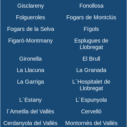
Gisclareny
Fonollosa
Folgueroles
Fogars de Montclús
Fogars de la Selva
Fígols
Figaró-Montmany
Esplugues de
Llobregat
Gironella
El Brull
La Llacuna
La Granada
La Garriga
L´Hospitalet de
Llobregat
L´Estany
L´Espunyola
l´Ametlla del Vallès
Cervelló
Cerdanyola del Vallès
Montornès del Vallès