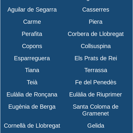
Aguilar de Segarra
Casserres
Carme
Piera
Perafita
Corbera de Llobregat
Copons
Collsuspina
Esparreguera
Els Prats de Rei
Tiana
Terrassa
Teià
Fe del Penedès
Eulàlia de Ronçana
Eulàlia de Riuprimer
Eugènia de Berga
Santa Coloma de
Gramenet
Cornellà de Llobregat
Gelida