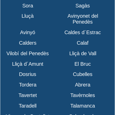
Sora
Sagàs
Lluçà
Avinyonet del
Penedès
Avinyó
Caldes d´Estrac
Calders
Calaf
Vilobí del Penedès
Lliçà de Vall
Lliçà d´Amunt
El Bruc
Dosrius
Cubelles
Tordera
Abrera
Tavertet
Tavèrnoles
Taradell
Talamanca