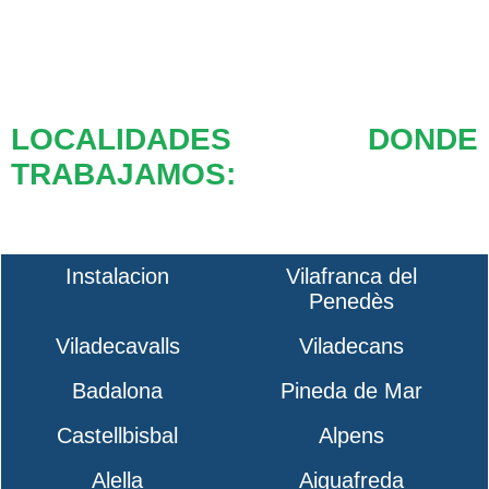
LOCALIDADES DONDE
TRABAJAMOS:
Instalacion
Vilafranca del
Penedès
Viladecavalls
Viladecans
Badalona
Pineda de Mar
Castellbisbal
Alpens
Alella
Aiguafreda