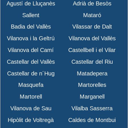
Agustí de Lluçanès
Adrià de Besòs
Sallent
Mataró
Badia del Vallès
Vilassar de Dalt
Vilanova i la Geltrú
Vilanova del Vallès
Vilanova del Camí
Castellbell i el Vilar
Castellar del Vallès
Castellar del Riu
Castellar de n´Hug
Matadepera
Masquefa
Martorelles
Martorell
Marganell
Vilanova de Sau
Vilalba Sasserra
Hipòlit de Voltregà
Caldes de Montbui