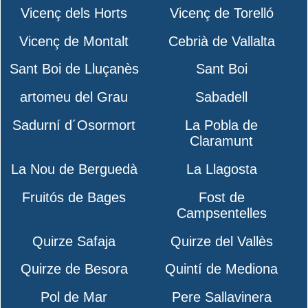
Vicenç dels Horts
Vicenç de Torelló
Vicenç de Montalt
Cebrià de Vallalta
Sant Boi de Lluçanès
Sant Boi
artomeu del Grau
Sabadell
Sadurní d´Osormort
La Pobla de
Claramunt
La Nou de Berguedà
La Llagosta
Fruitós de Bages
Fost de
Campsentelles
Quirze Safaja
Quirze del Vallès
Quirze de Besora
Quintí de Mediona
Pol de Mar
Pere Sallavinera