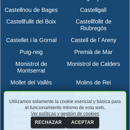
Castellnou de Bages
Castellgalí
Castellfullit del Boix
Castellfollit de
Riubregós
Castellet i la Gornal
Castell de l´Areny
Puig-reig
Premià de Mar
Monistrol de
Monistrol de Calders
Montserrat
Mollet del Vallès
Molins de Rei
Polinyà
Pobla de Lillet
Utilizamos solamente la cookie esencial y básica para
lona-rapidas-
Políticas y cookies
el funcionamiento mínimo de esta web.
almacen-nave-
Ver políticas y gestión de cookies
industriales-en
RECHAZAR
ACEPTAR
Avinyonet del