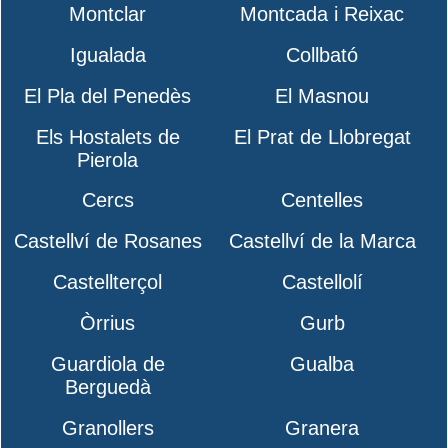
Montclar
Montcada i Reixac
Igualada
Collbató
El Pla del Penedès
El Masnou
Els Hostalets de
El Prat de Llobregat
Pierola
Cercs
Centelles
Castellví de Rosanes
Castellví de la Marca
Castellterçol
Castellolí
Òrrius
Gurb
Guardiola de
Gualba
Berguedà
Granollers
Granera