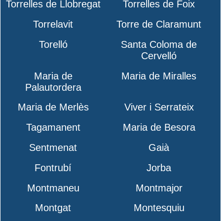
Torrelles de Llobregat
Torrelles de Foix
Torrelavit
Torre de Claramunt
Torelló
Santa Coloma de
Cervelló
Maria de
Maria de Miralles
Palautordera
Maria de Merlès
Viver i Serrateix
Tagamanent
Maria de Besora
Sentmenat
Gaià
Fontrubí
Jorba
Montmaneu
Montmajor
Montgat
Montesquiu