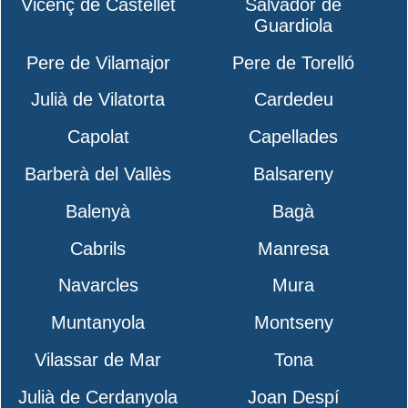
Vicenç de Castellet
Salvador de
Guardiola
Pere de Vilamajor
Pere de Torelló
Julià de Vilatorta
Cardedeu
Capolat
Capellades
Barberà del Vallès
Balsareny
Balenyà
Bagà
Cabrils
Manresa
Navarcles
Mura
Muntanyola
Montseny
Vilassar de Mar
Tona
Julià de Cerdanyola
Joan Despí