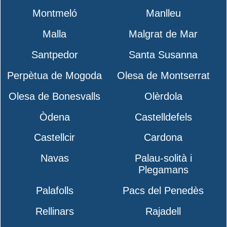
Montmeló
Manlleu
Malla
Malgrat de Mar
Santpedor
Santa Susanna
Perpètua de Mogoda
Olesa de Montserrat
Olesa de Bonesvalls
Olèrdola
Òdena
Castelldefels
Castellcir
Cardona
Navas
Palau-solità i
Plegamans
Palafolls
Pacs del Penedès
Rellinars
Rajadell