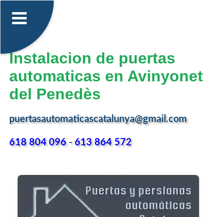
Instalacion de puertas
automaticas en Avinyonet
del Penedès
puertasautomaticascatalunya@gmail.com
618 804 096
-
613 864 572