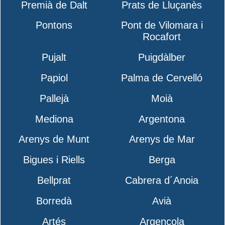
Premià de Dalt
Prats de Lluçanès
Pontons
Pont de Vilomara i
Rocafort
Pujalt
Puigdàlber
Papiol
Palma de Cervelló
Pallejà
Moià
Mediona
Argentona
Arenys de Munt
Arenys de Mar
Bigues i Riells
Berga
Bellprat
Cabrera d´Anoia
Borredà
Avià
Artés
Argençola