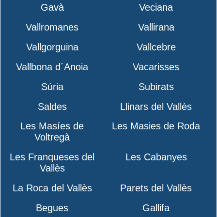
Gavà
Veciana
Vallromanes
Vallirana
Vallgorguina
Vallcebre
Vallbona d´Anoia
Vacarisses
Súria
Subirats
Saldes
Llinars del Vallès
Les Masíes de
Les Masies de Roda
Voltregà
Les Franqueses del
Les Cabanyes
Vallès
La Roca del Vallès
Parets del Vallès
Begues
Gallifa