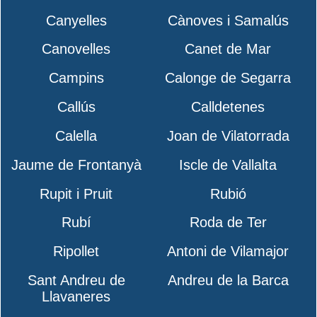
Canyelles
Cànoves i Samalús
Canovelles
Canet de Mar
Campins
Calonge de Segarra
Callús
Calldetenes
Calella
Joan de Vilatorrada
Jaume de Frontanyà
Iscle de Vallalta
Rupit i Pruit
Rubió
Rubí
Roda de Ter
Ripollet
Antoni de Vilamajor
Sant Andreu de
Andreu de la Barca
Llavaneres