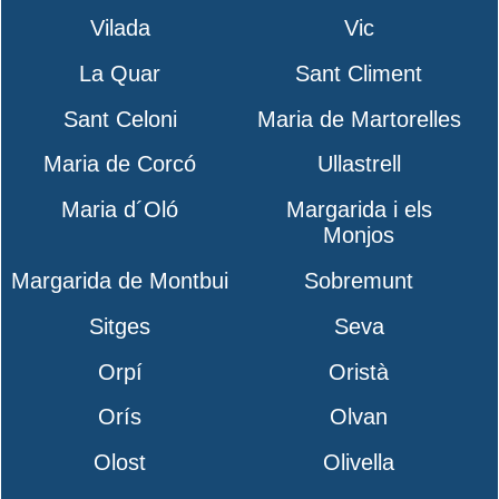
Vilada
Vic
La Quar
Sant Climent
Sant Celoni
Maria de Martorelles
Maria de Corcó
Ullastrell
Maria d´Oló
Margarida i els
Monjos
Margarida de Montbui
Sobremunt
Sitges
Seva
Orpí
Oristà
Orís
Olvan
Olost
Olivella