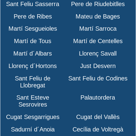
Sant Feliu Sasserra
Pere de Riudebitlles
Pere de Ribes
Mateu de Bages
Martí Sesgueioles
Martí Sarroca
Martí de Tous
Martí de Centelles
Martí d´Albars
Llorenç Savall
Llorenç d´Hortons
Just Desvern
Sant Feliu de
Sant Feliu de Codines
Llobregat
Sant Esteve
Palautordera
Sesrovires
Cugat Sesgarrigues
Cugat del Vallès
Sadurní d´Anoia
Cecília de Voltregà