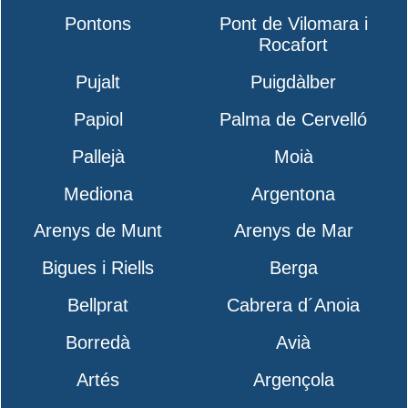
Pontons
Pont de Vilomara i
Rocafort
Pujalt
Puigdàlber
Papiol
Palma de Cervelló
Pallejà
Moià
Mediona
Argentona
Arenys de Munt
Arenys de Mar
Bigues i Riells
Berga
Bellprat
Cabrera d´Anoia
Borredà
Avià
Artés
Argençola