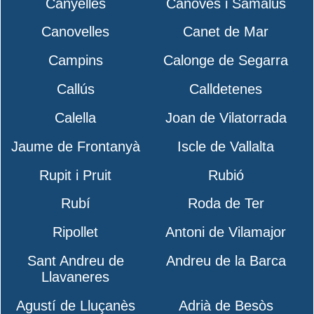
Canyelles
Cànoves i Samalús
Canovelles
Canet de Mar
Campins
Calonge de Segarra
Callús
Calldetenes
Calella
Joan de Vilatorrada
Jaume de Frontanyà
Iscle de Vallalta
Rupit i Pruit
Rubió
Rubí
Roda de Ter
Ripollet
Antoni de Vilamajor
Sant Andreu de
Andreu de la Barca
Llavaneres
Agustí de Lluçanès
Adrià de Besòs