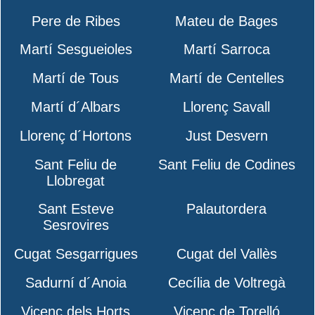
Pere de Ribes
Mateu de Bages
Martí Sesgueioles
Martí Sarroca
Martí de Tous
Martí de Centelles
Martí d´Albars
Llorenç Savall
Llorenç d´Hortons
Just Desvern
Sant Feliu de
Sant Feliu de Codines
Llobregat
Sant Esteve
Palautordera
Sesrovires
Cugat Sesgarrigues
Cugat del Vallès
Sadurní d´Anoia
Cecília de Voltregà
Vicenç dels Horts
Vicenç de Torelló