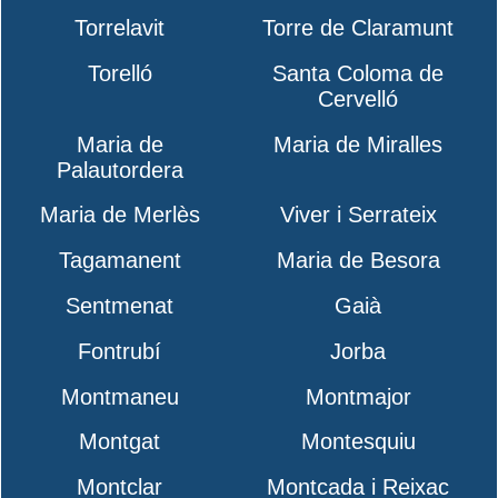
Torrelavit
Torre de Claramunt
Torelló
Santa Coloma de
Cervelló
Maria de
Maria de Miralles
Palautordera
Maria de Merlès
Viver i Serrateix
Tagamanent
Maria de Besora
Sentmenat
Gaià
Fontrubí
Jorba
Montmaneu
Montmajor
Montgat
Montesquiu
Montclar
Montcada i Reixac