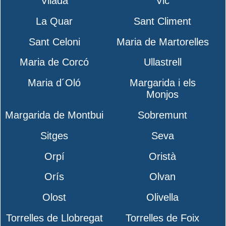
Vilada
Vic
La Quar
Sant Climent
Sant Celoni
Maria de Martorelles
Maria de Corcó
Ullastrell
Maria d´Oló
Margarida i els
Monjos
Margarida de Montbui
Sobremunt
Sitges
Seva
Orpí
Oristà
Orís
Olvan
Olost
Olivella
Torrelles de Llobregat
Torrelles de Foix