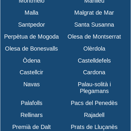
Montmeló
Manlleu
Malla
Malgrat de Mar
Santpedor
Santa Susanna
Perpètua de Mogoda
Olesa de Montserrat
Olesa de Bonesvalls
Olèrdola
Òdena
Castelldefels
Castellcir
Cardona
Navas
Palau-solità i
Plegamans
Palafolls
Pacs del Penedès
Rellinars
Rajadell
Premià de Dalt
Prats de Lluçanès