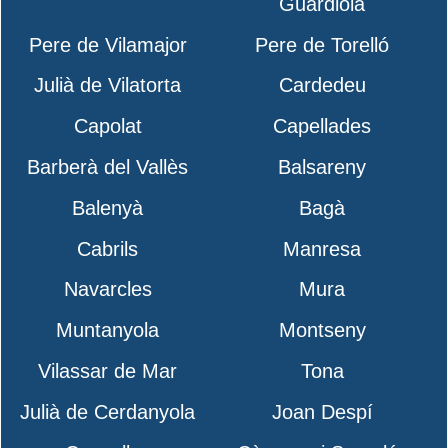
Guardiola
Pere de Vilamajor
Pere de Torelló
Julià de Vilatorta
Cardedeu
Capolat
Capellades
Barberà del Vallès
Balsareny
Balenyà
Bagà
Cabrils
Manresa
Navarcles
Mura
Muntanyola
Montseny
Vilassar de Mar
Tona
Julià de Cerdanyola
Joan Despí