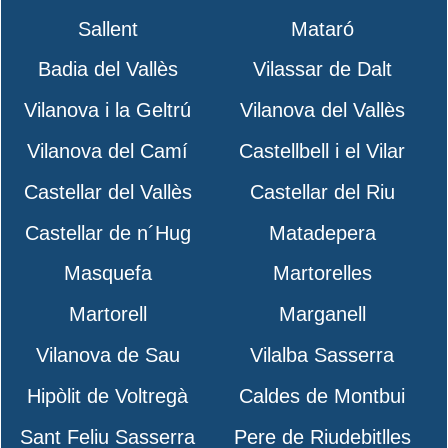
Sallent
Mataró
Badia del Vallès
Vilassar de Dalt
Vilanova i la Geltrú
Vilanova del Vallès
Vilanova del Camí
Castellbell i el Vilar
Castellar del Vallès
Castellar del Riu
Castellar de n´Hug
Matadepera
Masquefa
Martorelles
Martorell
Marganell
Vilanova de Sau
Vilalba Sasserra
Hipòlit de Voltregà
Caldes de Montbui
Sant Feliu Sasserra
Pere de Riudebitlles