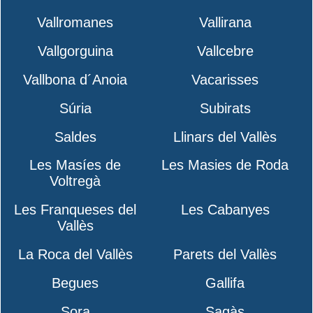
Vallromanes
Vallirana
Vallgorguina
Vallcebre
Vallbona d´Anoia
Vacarisses
Súria
Subirats
Saldes
Llinars del Vallès
Les Masíes de
Les Masies de Roda
Voltregà
Les Franqueses del
Les Cabanyes
Vallès
La Roca del Vallès
Parets del Vallès
Begues
Gallifa
Sora
Sagàs