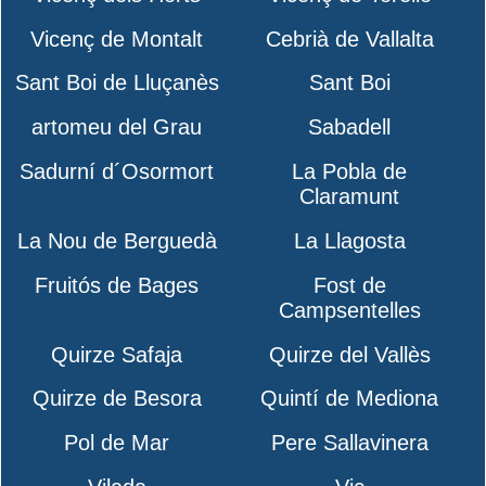
Vicenç de Montalt
Cebrià de Vallalta
Sant Boi de Lluçanès
Sant Boi
artomeu del Grau
Sabadell
Sadurní d´Osormort
La Pobla de
Claramunt
La Nou de Berguedà
La Llagosta
Fruitós de Bages
Fost de
Campsentelles
Quirze Safaja
Quirze del Vallès
Quirze de Besora
Quintí de Mediona
Pol de Mar
Pere Sallavinera