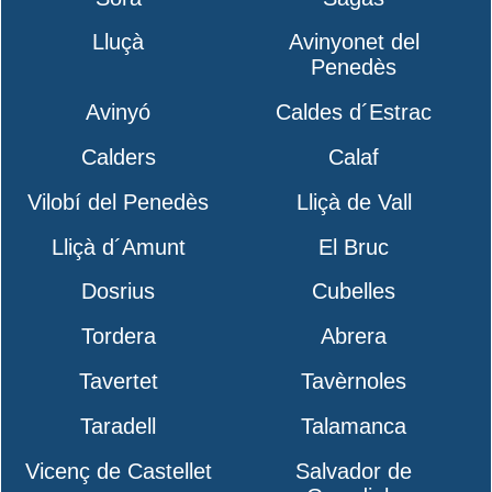
Lluçà
Avinyonet del
Penedès
Avinyó
Caldes d´Estrac
Calders
Calaf
Vilobí del Penedès
Lliçà de Vall
Lliçà d´Amunt
El Bruc
Dosrius
Cubelles
Tordera
Abrera
Tavertet
Tavèrnoles
Taradell
Talamanca
Vicenç de Castellet
Salvador de