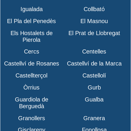
Igualada
Collbató
El Pla del Penedès
El Masnou
Els Hostalets de
El Prat de Llobregat
Pierola
Cercs
Centelles
Castellví de Rosanes
Castellví de la Marca
Castellterçol
Castellolí
Òrrius
Gurb
Guardiola de
Gualba
Berguedà
Granollers
Granera
Gisclareny
Fonollosa