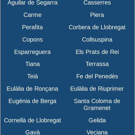
Aguilar de Segarra
Casserres
Carme
Piera
Perafita
Corbera de Llobregat
Copons
Collsuspina
Esparreguera
Els Prats de Rei
Tiana
Terrassa
Teià
Fe del Penedès
Eulàlia de Ronçana
Eulàlia de Riuprimer
Eugènia de Berga
Santa Coloma de
Gramenet
Cornellà de Llobregat
Gelida
Gavà
Veciana