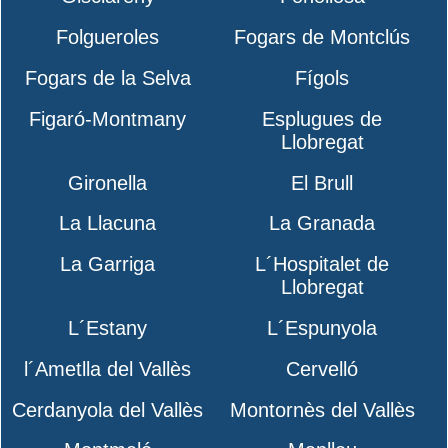
Folgueroles
Fogars de Montclús
Fogars de la Selva
Fígols
Figaró-Montmany
Esplugues de
Llobregat
Gironella
El Brull
La Llacuna
La Granada
La Garriga
L´Hospitalet de
Llobregat
L´Estany
L´Espunyola
l´Ametlla del Vallès
Cervelló
Cerdanyola del Vallès
Montornès del Vallès