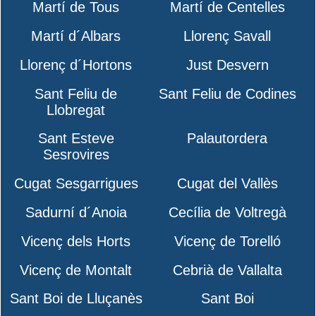
Martí de Tous
Martí de Centelles
Martí d´Albars
Llorenç Savall
Llorenç d´Hortons
Just Desvern
Sant Feliu de
Sant Feliu de Codines
Llobregat
Sant Esteve
Palautordera
Sesrovires
Cugat Sesgarrigues
Cugat del Vallès
Sadurní d´Anoia
Cecília de Voltregà
Vicenç dels Horts
Vicenç de Torelló
Vicenç de Montalt
Cebrià de Vallalta
Sant Boi de Lluçanès
Sant Boi