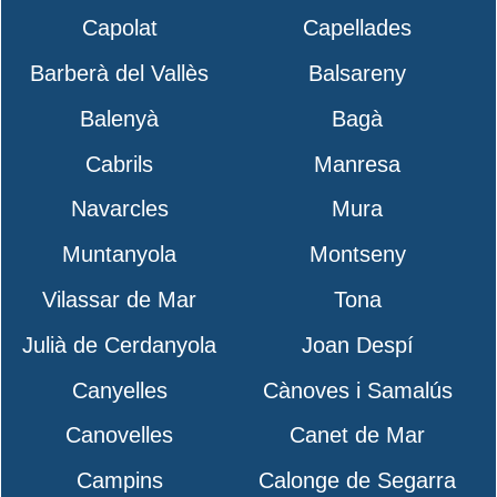
Capolat
Capellades
Barberà del Vallès
Balsareny
Balenyà
Bagà
Cabrils
Manresa
Navarcles
Mura
Muntanyola
Montseny
Vilassar de Mar
Tona
Julià de Cerdanyola
Joan Despí
Canyelles
Cànoves i Samalús
Canovelles
Canet de Mar
Campins
Calonge de Segarra