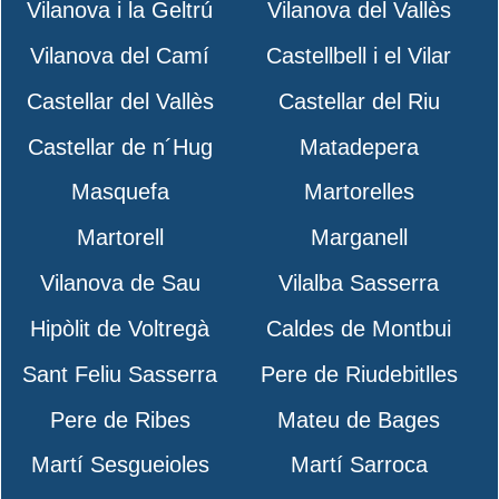
Vilanova i la Geltrú
Vilanova del Vallès
Vilanova del Camí
Castellbell i el Vilar
Castellar del Vallès
Castellar del Riu
Castellar de n´Hug
Matadepera
Masquefa
Martorelles
Martorell
Marganell
Vilanova de Sau
Vilalba Sasserra
Hipòlit de Voltregà
Caldes de Montbui
Sant Feliu Sasserra
Pere de Riudebitlles
Pere de Ribes
Mateu de Bages
Martí Sesgueioles
Martí Sarroca