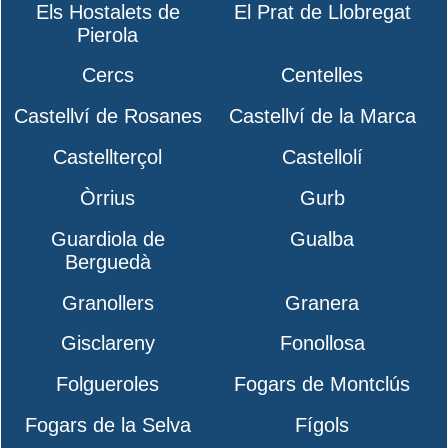
Els Hostalets de
El Prat de Llobregat
Pierola
Cercs
Centelles
Castellví de Rosanes
Castellví de la Marca
Castellterçol
Castellolí
Òrrius
Gurb
Guardiola de
Gualba
Berguedà
Granollers
Granera
Gisclareny
Fonollosa
Folgueroles
Fogars de Montclús
Fogars de la Selva
Fígols