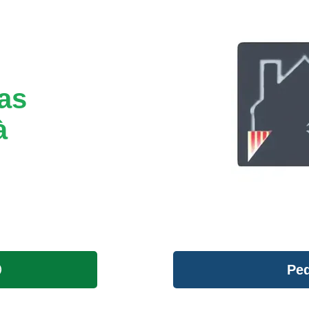
tas
à
Ped