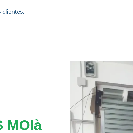
 clientes.
 MOIà