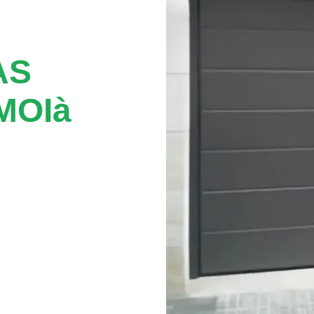
AS
MOIà