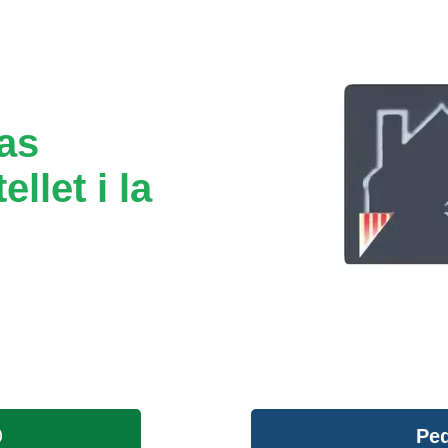
tas
llet i la
Ped