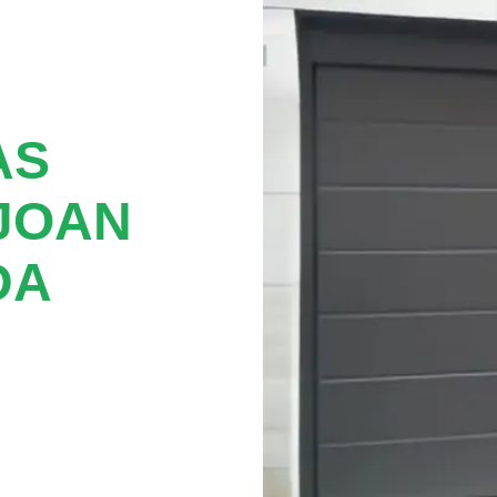
AS
JOAN
DA