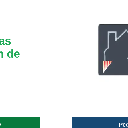
tas
n de
Ped