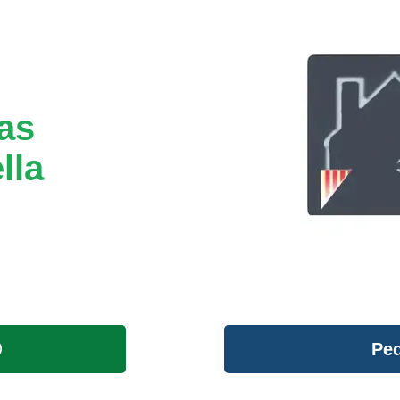
tas
lla
Ped