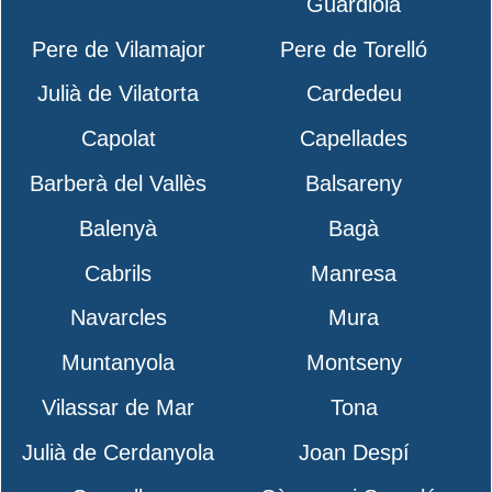
Guardiola
Pere de Vilamajor
Pere de Torelló
Julià de Vilatorta
Cardedeu
Capolat
Capellades
Barberà del Vallès
Balsareny
Balenyà
Bagà
Cabrils
Manresa
Navarcles
Mura
Muntanyola
Montseny
Vilassar de Mar
Tona
Julià de Cerdanyola
Joan Despí