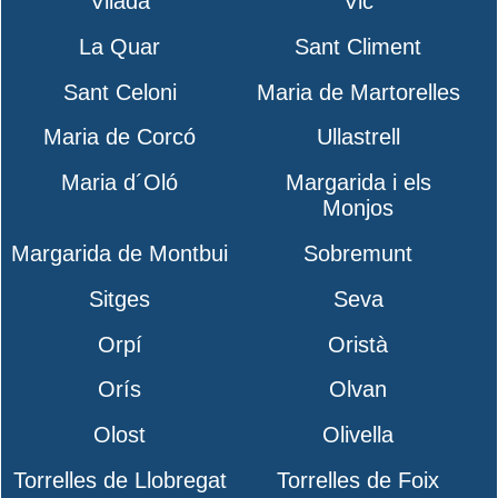
Vilada
Vic
La Quar
Sant Climent
Sant Celoni
Maria de Martorelles
Maria de Corcó
Ullastrell
Maria d´Oló
Margarida i els
Monjos
Margarida de Montbui
Sobremunt
Sitges
Seva
Orpí
Oristà
Orís
Olvan
Olost
Olivella
Torrelles de Llobregat
Torrelles de Foix