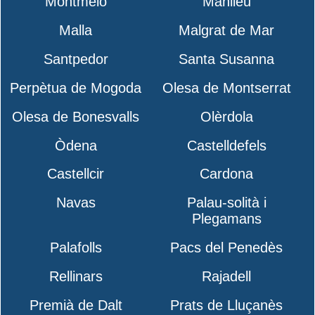
Montmeló
Manlleu
Malla
Malgrat de Mar
Santpedor
Santa Susanna
Perpètua de Mogoda
Olesa de Montserrat
Olesa de Bonesvalls
Olèrdola
Òdena
Castelldefels
Castellcir
Cardona
Navas
Palau-solità i
Plegamans
Palafolls
Pacs del Penedès
Rellinars
Rajadell
Premià de Dalt
Prats de Lluçanès