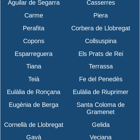
Aguilar de Segarra
Casserres
Carme
Piera
Perafita
Corbera de Llobregat
Copons
Collsuspina
Esparreguera
Els Prats de Rei
Tiana
Terrassa
Teià
Fe del Penedès
Eulàlia de Ronçana
Eulàlia de Riuprimer
Eugènia de Berga
Santa Coloma de
Gramenet
Cornellà de Llobregat
Gelida
Gavà
Veciana