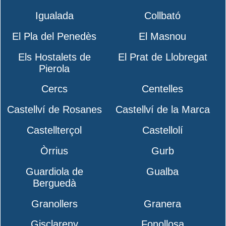
Igualada
Collbató
El Pla del Penedès
El Masnou
Els Hostalets de
El Prat de Llobregat
Pierola
Cercs
Centelles
Castellví de Rosanes
Castellví de la Marca
Castellterçol
Castellolí
Òrrius
Gurb
Guardiola de
Gualba
Berguedà
Granollers
Granera
Gisclareny
Fonollosa