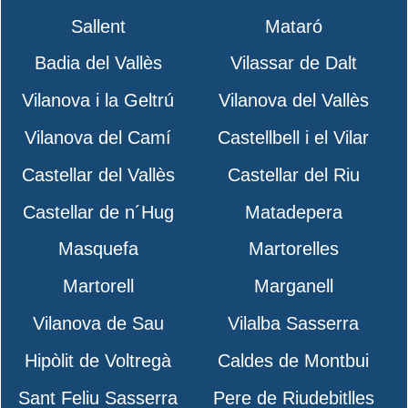
Sallent
Mataró
Badia del Vallès
Vilassar de Dalt
Vilanova i la Geltrú
Vilanova del Vallès
Vilanova del Camí
Castellbell i el Vilar
Castellar del Vallès
Castellar del Riu
Castellar de n´Hug
Matadepera
Masquefa
Martorelles
Martorell
Marganell
Vilanova de Sau
Vilalba Sasserra
Hipòlit de Voltregà
Caldes de Montbui
Sant Feliu Sasserra
Pere de Riudebitlles