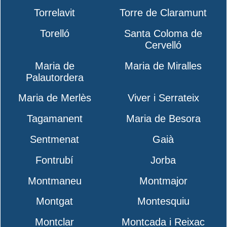
Torrelavit
Torre de Claramunt
Torelló
Santa Coloma de
Cervelló
Maria de
Maria de Miralles
Palautordera
Maria de Merlès
Viver i Serrateix
Tagamanent
Maria de Besora
Sentmenat
Gaià
Fontrubí
Jorba
Montmaneu
Montmajor
Montgat
Montesquiu
Montclar
Montcada i Reixac