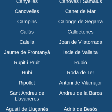
Canyelles
Cànoves i Samalús
Canovelles
Canet de Mar
Campins
Calonge de Segarra
Callús
Calldetenes
Calella
Joan de Vilatorrada
Jaume de Frontanyà
Iscle de Vallalta
Rupit i Pruit
Rubió
Rubí
Roda de Ter
Ripollet
Antoni de Vilamajor
Sant Andreu de
Andreu de la Barca
Llavaneres
Agustí de Lluçanès
Adrià de Besòs