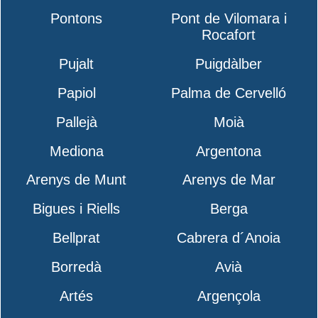
Pontons
Pont de Vilomara i
Rocafort
Pujalt
Puigdàlber
Papiol
Palma de Cervelló
Pallejà
Moià
Mediona
Argentona
Arenys de Munt
Arenys de Mar
Bigues i Riells
Berga
Bellprat
Cabrera d´Anoia
Borredà
Avià
Artés
Argençola