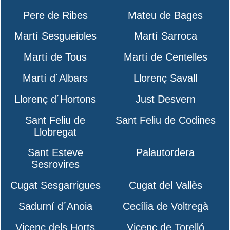
Pere de Ribes
Mateu de Bages
Martí Sesgueioles
Martí Sarroca
Martí de Tous
Martí de Centelles
Martí d´Albars
Llorenç Savall
Llorenç d´Hortons
Just Desvern
Sant Feliu de
Sant Feliu de Codines
Llobregat
Sant Esteve
Palautordera
Sesrovires
Cugat Sesgarrigues
Cugat del Vallès
Sadurní d´Anoia
Cecília de Voltregà
Vicenç dels Horts
Vicenç de Torelló