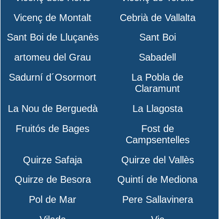
Vicenç de Montalt
Cebrià de Vallalta
Sant Boi de Lluçanès
Sant Boi
artomeu del Grau
Sabadell
Sadurní d´Osormort
La Pobla de
Claramunt
La Nou de Berguedà
La Llagosta
Fruitós de Bages
Fost de
Campsentelles
Quirze Safaja
Quirze del Vallès
Quirze de Besora
Quintí de Mediona
Pol de Mar
Pere Sallavinera