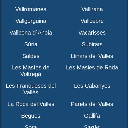
Vallromanes
Vallirana
Vallgorguina
Vallcebre
Vallbona d´Anoia
Vacarisses
Súria
Subirats
Saldes
Llinars del Vallès
Les Masíes de
Les Masies de Roda
Voltregà
Les Franqueses del
Les Cabanyes
Vallès
La Roca del Vallès
Parets del Vallès
Begues
Gallifa
Sora
Sagàs