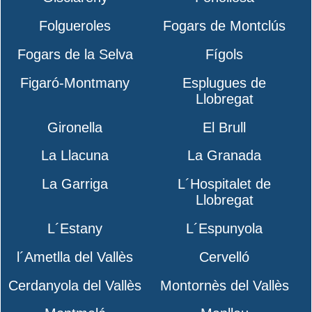
Folgueroles
Fogars de Montclús
Fogars de la Selva
Fígols
Figaró-Montmany
Esplugues de
Llobregat
Gironella
El Brull
La Llacuna
La Granada
La Garriga
L´Hospitalet de
Llobregat
L´Estany
L´Espunyola
l´Ametlla del Vallès
Cervelló
Cerdanyola del Vallès
Montornès del Vallès