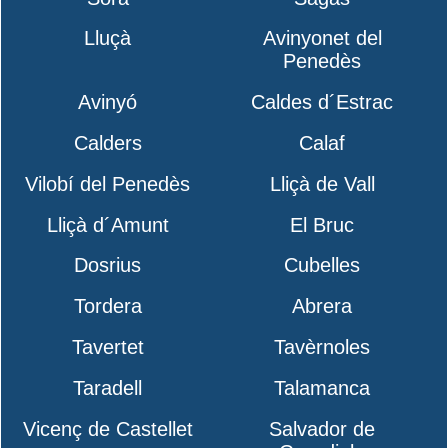
Lluçà
Avinyonet del
Penedès
Avinyó
Caldes d´Estrac
Calders
Calaf
Vilobí del Penedès
Lliçà de Vall
Lliçà d´Amunt
El Bruc
Dosrius
Cubelles
Tordera
Abrera
Tavertet
Tavèrnoles
Taradell
Talamanca
Vicenç de Castellet
Salvador de