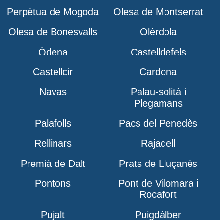
Perpètua de Mogoda
Olesa de Montserrat
Olesa de Bonesvalls
Olèrdola
Òdena
Castelldefels
Castellcir
Cardona
Navas
Palau-solità i
Plegamans
Palafolls
Pacs del Penedès
Rellinars
Rajadell
Premià de Dalt
Prats de Lluçanès
Pontons
Pont de Vilomara i
Rocafort
Pujalt
Puigdàlber