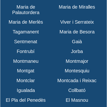
Maria de
Maria de Miralles
Palautordera
Maria de Merlès
Viver i Serrateix
Tagamanent
Maria de Besora
Sentmenat
Gaià
Fontrubí
Jorba
Montmaneu
Montmajor
Montgat
Montesquiu
Montclar
Montcada i Reixac
Igualada
Collbató
El Pla del Penedès
El Masnou