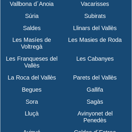
Vallbona d´Anoia
Vacarisses
Súria
Subirats
Saldes
Llinars del Vallès
Les Masíes de
Les Masies de Roda
Voltregà
Les Franqueses del
Les Cabanyes
Vallès
La Roca del Vallès
Parets del Vallès
Begues
Gallifa
Sora
Sagàs
Lluçà
Avinyonet del
Penedès