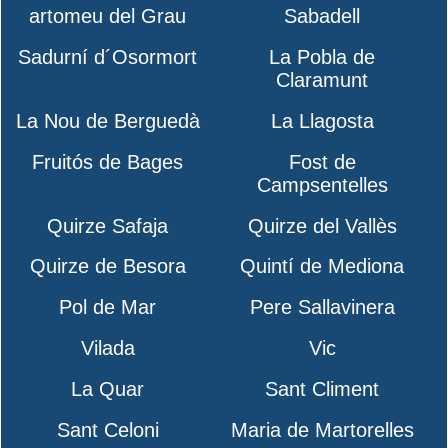
artomeu del Grau
Sabadell
Sadurní d´Osormort
La Pobla de
Claramunt
La Nou de Berguedà
La Llagosta
Fruitós de Bages
Fost de
Campsentelles
Quirze Safaja
Quirze del Vallès
Quirze de Besora
Quintí de Mediona
Pol de Mar
Pere Sallavinera
Vilada
Vic
La Quar
Sant Climent
Sant Celoni
Maria de Martorelles