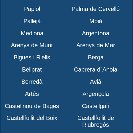
Papiol
Palma de Cervelló
Pallejà
Moià
Mediona
Argentona
Arenys de Munt
Arenys de Mar
Bigues i Riells
Berga
Bellprat
Cabrera d´Anoia
Borredà
Avià
Artés
Argençola
Castellnou de Bages
Castellgalí
Castellfullit del Boix
Castellfollit de
Riubregós