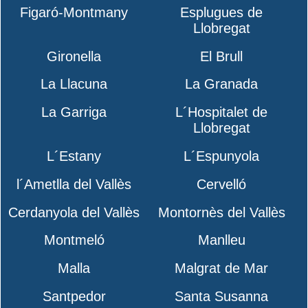
Figaró-Montmany
Esplugues de
Llobregat
Gironella
El Brull
La Llacuna
La Granada
La Garriga
L´Hospitalet de
Llobregat
L´Estany
L´Espunyola
l´Ametlla del Vallès
Cervelló
Cerdanyola del Vallès
Montornès del Vallès
Montmeló
Manlleu
Malla
Malgrat de Mar
Santpedor
Santa Susanna