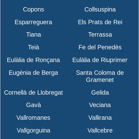
Copons
Collsuspina
Esparreguera
Els Prats de Rei
Tiana
Terrassa
Teià
Fe del Penedès
Eulàlia de Ronçana
Eulàlia de Riuprimer
Eugènia de Berga
Santa Coloma de
Gramenet
Cornellà de Llobregat
Gelida
Gavà
Veciana
Vallromanes
Vallirana
Vallgorguina
Vallcebre