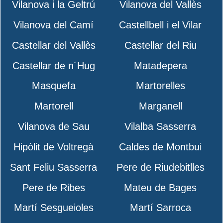
Vilanova i la Geltrú
Vilanova del Vallès
Vilanova del Camí
Castellbell i el Vilar
Castellar del Vallès
Castellar del Riu
Castellar de n´Hug
Matadepera
Masquefa
Martorelles
Martorell
Marganell
Vilanova de Sau
Vilalba Sasserra
Hipòlit de Voltregà
Caldes de Montbui
Sant Feliu Sasserra
Pere de Riudebitlles
Pere de Ribes
Mateu de Bages
Martí Sesgueioles
Martí Sarroca