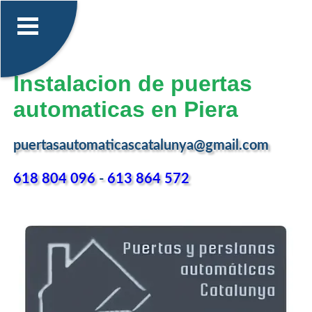
Instalacion de puertas
automaticas en Piera
puertasautomaticascatalunya@gmail.com
618 804 096
-
613 864 572