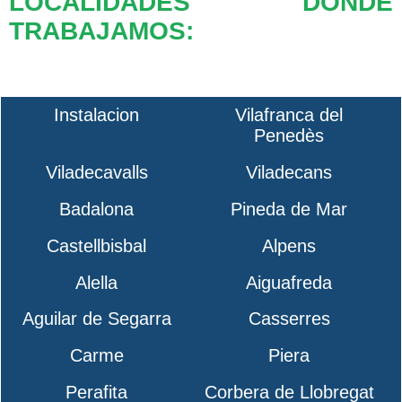
LOCALIDADES DONDE
TRABAJAMOS:
Instalacion
Vilafranca del
Penedès
Viladecavalls
Viladecans
Badalona
Pineda de Mar
Castellbisbal
Alpens
Alella
Aiguafreda
Aguilar de Segarra
Casserres
Carme
Piera
Perafita
Corbera de Llobregat