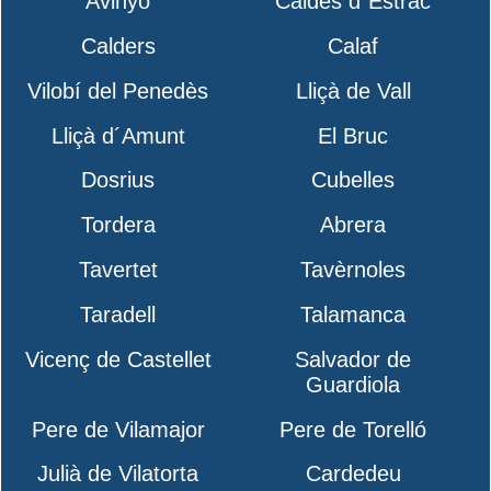
Avinyó
Caldes d´Estrac
Calders
Calaf
Vilobí del Penedès
Lliçà de Vall
Lliçà d´Amunt
El Bruc
Dosrius
Cubelles
Tordera
Abrera
Tavertet
Tavèrnoles
Taradell
Talamanca
Vicenç de Castellet
Salvador de
Guardiola
Pere de Vilamajor
Pere de Torelló
Julià de Vilatorta
Cardedeu