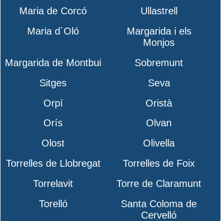
Maria de Corcó
Ullastrell
Maria d´Oló
Margarida i els
Monjos
Margarida de Montbui
Sobremunt
Sitges
Seva
Orpí
Oristà
Orís
Olvan
Olost
Olivella
Torrelles de Llobregat
Torrelles de Foix
Torrelavit
Torre de Claramunt
Torelló
Santa Coloma de
Cervelló