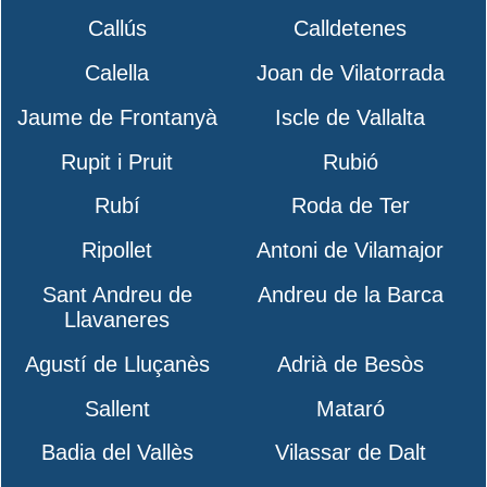
Callús
Calldetenes
Calella
Joan de Vilatorrada
Jaume de Frontanyà
Iscle de Vallalta
Rupit i Pruit
Rubió
Rubí
Roda de Ter
Ripollet
Antoni de Vilamajor
Sant Andreu de
Andreu de la Barca
Llavaneres
Agustí de Lluçanès
Adrià de Besòs
Sallent
Mataró
Badia del Vallès
Vilassar de Dalt