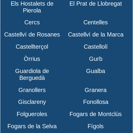
Els Hostalets de
El Prat de Llobregat
Pierola
Cercs
Centelles
Castellví de Rosanes
Castellví de la Marca
Castellterçol
Castellolí
Òrrius
Gurb
Guardiola de
Gualba
Berguedà
Granollers
Granera
Gisclareny
Fonollosa
Folgueroles
Fogars de Montclús
Fogars de la Selva
Fígols