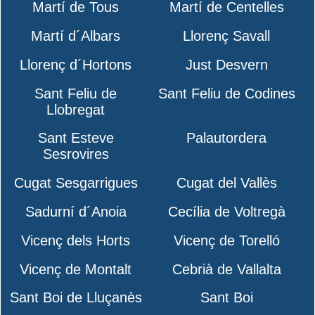
Martí de Tous
Martí de Centelles
Martí d´Albars
Llorenç Savall
Llorenç d´Hortons
Just Desvern
Sant Feliu de
Sant Feliu de Codines
Llobregat
Sant Esteve
Palautordera
Sesrovires
Cugat Sesgarrigues
Cugat del Vallès
Sadurní d´Anoia
Cecília de Voltregà
Vicenç dels Horts
Vicenç de Torelló
Vicenç de Montalt
Cebrià de Vallalta
Sant Boi de Lluçanès
Sant Boi