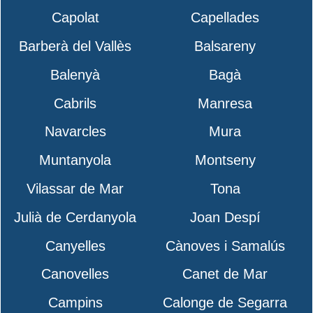
Capolat
Capellades
Barberà del Vallès
Balsareny
Balenyà
Bagà
Cabrils
Manresa
Navarcles
Mura
Muntanyola
Montseny
Vilassar de Mar
Tona
Julià de Cerdanyola
Joan Despí
Canyelles
Cànoves i Samalús
Canovelles
Canet de Mar
Campins
Calonge de Segarra