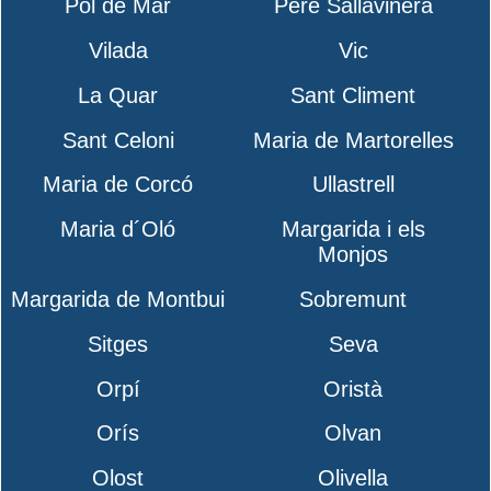
Pol de Mar
Pere Sallavinera
Vilada
Vic
La Quar
Sant Climent
Sant Celoni
Maria de Martorelles
Maria de Corcó
Ullastrell
Maria d´Oló
Margarida i els
Monjos
Margarida de Montbui
Sobremunt
Sitges
Seva
Orpí
Oristà
Orís
Olvan
Olost
Olivella