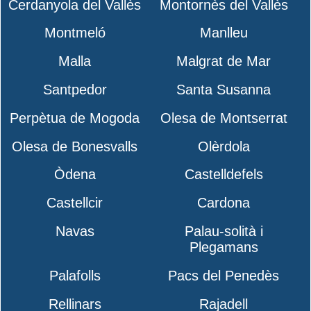
Cerdanyola del Vallès
Montornès del Vallès
Montmeló
Manlleu
Malla
Malgrat de Mar
Santpedor
Santa Susanna
Perpètua de Mogoda
Olesa de Montserrat
Olesa de Bonesvalls
Olèrdola
Òdena
Castelldefels
Castellcir
Cardona
Navas
Palau-solità i
Plegamans
Palafolls
Pacs del Penedès
Rellinars
Rajadell