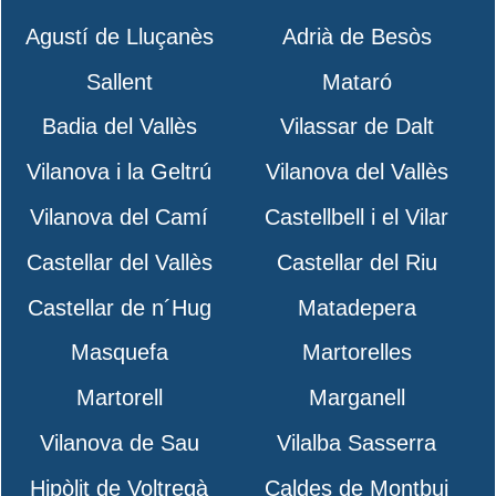
Agustí de Lluçanès
Adrià de Besòs
Sallent
Mataró
Badia del Vallès
Vilassar de Dalt
Vilanova i la Geltrú
Vilanova del Vallès
Vilanova del Camí
Castellbell i el Vilar
Castellar del Vallès
Castellar del Riu
Castellar de n´Hug
Matadepera
Masquefa
Martorelles
Martorell
Marganell
Vilanova de Sau
Vilalba Sasserra
Hipòlit de Voltregà
Caldes de Montbui