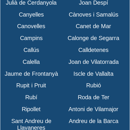
Julià de Cerdanyola
Joan Despí
Canyelles
Cànoves i Samalús
Canovelles
Canet de Mar
Campins
Calonge de Segarra
Callús
Calldetenes
Calella
Joan de Vilatorrada
Jaume de Frontanyà
Iscle de Vallalta
Rupit i Pruit
Rubió
Rubí
Roda de Ter
Ripollet
Antoni de Vilamajor
Sant Andreu de
Andreu de la Barca
Llavaneres