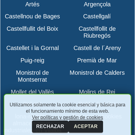
Artés
Argençola
Castellnou de Bages
Castellgalí
Castellfullit del Boix
Castellfollit de
Riubregós
Castellet i la Gornal
Castell de l´Areny
Puig-reig
Premià de Mar
Monistrol de
Monistrol de Calders
Montserrat
Mollet del Vallès
Molins de Rei
Polinyà
Pobla de Lillet
Utilizamos solamente la cookie esencial y básica para
el funcionamiento mínimo de esta web.
lona-rapidas-
Políticas y cookies
Ver políticas y gestión de cookies
almacen-nave-
RECHAZAR
ACEPTAR
industriales-en Vilalba