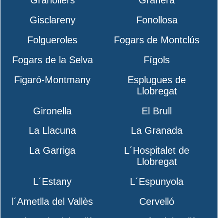
Granollers
Granera
Gisclareny
Fonollosa
Folgueroles
Fogars de Montclús
Fogars de la Selva
Fígols
Figaró-Montmany
Esplugues de
Llobregat
Gironella
El Brull
La Llacuna
La Granada
La Garriga
L´Hospitalet de
Llobregat
L´Estany
L´Espunyola
l´Ametlla del Vallès
Cervelló