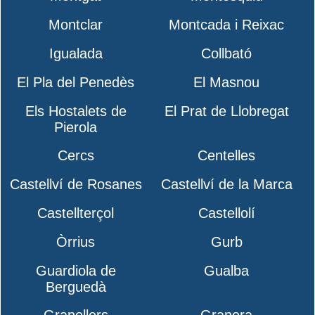
Montclar
Montcada i Reixac
Igualada
Collbató
El Pla del Penedès
El Masnou
Els Hostalets de
El Prat de Llobregat
Pierola
Cercs
Centelles
Castellví de Rosanes
Castellví de la Marca
Castellterçol
Castellolí
Òrrius
Gurb
Guardiola de
Gualba
Berguedà