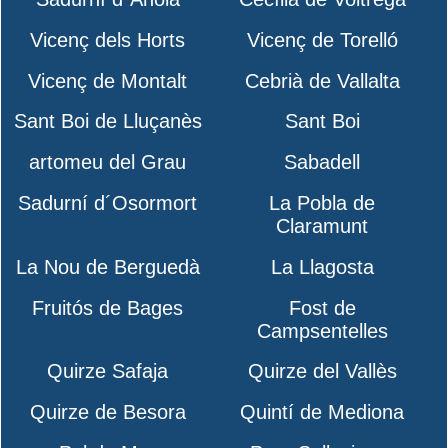
Vicenç dels Horts
Vicenç de Torelló
Vicenç de Montalt
Cebrià de Vallalta
Sant Boi de Lluçanès
Sant Boi
artomeu del Grau
Sabadell
Sadurní d´Osormort
La Pobla de
Claramunt
La Nou de Berguedà
La Llagosta
Fruitós de Bages
Fost de
Campsentelles
Quirze Safaja
Quirze del Vallès
Quirze de Besora
Quintí de Mediona