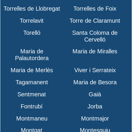
Torrelles de Llobregat
Torrelles de Foix
Torrelavit
Torre de Claramunt
Torelló
Santa Coloma de
Cervelló
Maria de
Maria de Miralles
Palautordera
Maria de Merlès
Viver i Serrateix
Tagamanent
Maria de Besora
Sentmenat
Gaià
Fontrubí
Jorba
Montmaneu
Montmajor
Montgat
Montesquiu