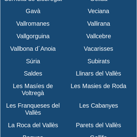
Gavà
Veciana
Vallromanes
Vallirana
Vallgorguina
Vallcebre
Vallbona d´Anoia
Vacarisses
Súria
Subirats
Saldes
Llinars del Vallès
Les Masíes de
Les Masies de Roda
Voltregà
Les Franqueses del
Les Cabanyes
Vallès
La Roca del Vallès
Parets del Vallès