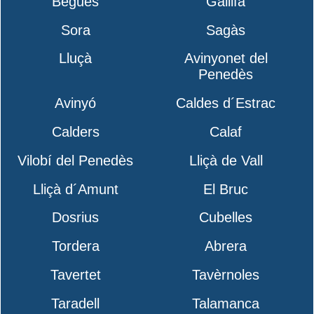
Begues
Gallifa
Sora
Sagàs
Lluçà
Avinyonet del
Penedès
Avinyó
Caldes d´Estrac
Calders
Calaf
Vilobí del Penedès
Lliçà de Vall
Lliçà d´Amunt
El Bruc
Dosrius
Cubelles
Tordera
Abrera
Tavertet
Tavèrnoles
Taradell
Talamanca