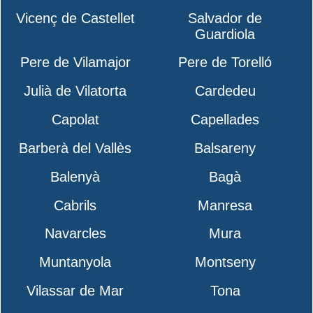
Vicenç de Castellet
Salvador de
Guardiola
Pere de Vilamajor
Pere de Torelló
Julià de Vilatorta
Cardedeu
Capolat
Capellades
Barberà del Vallès
Balsareny
Balenyà
Bagà
Cabrils
Manresa
Navarcles
Mura
Muntanyola
Montseny
Vilassar de Mar
Tona