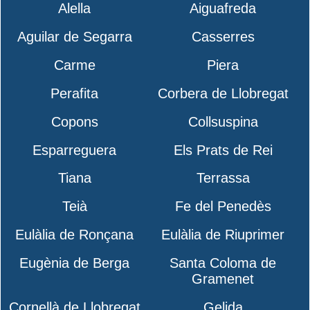
Alella
Aiguafreda
Aguilar de Segarra
Casserres
Carme
Piera
Perafita
Corbera de Llobregat
Copons
Collsuspina
Esparreguera
Els Prats de Rei
Tiana
Terrassa
Teià
Fe del Penedès
Eulàlia de Ronçana
Eulàlia de Riuprimer
Eugènia de Berga
Santa Coloma de
Gramenet
Cornellà de Llobregat
Gelida