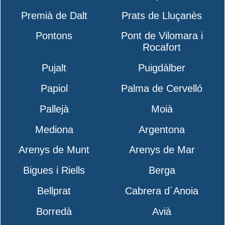
Premià de Dalt
Prats de Lluçanès
Pontons
Pont de Vilomara i
Rocafort
Pujalt
Puigdàlber
Papiol
Palma de Cervelló
Pallejà
Moià
Mediona
Argentona
Arenys de Munt
Arenys de Mar
Bigues i Riells
Berga
Bellprat
Cabrera d´Anoia
Borredà
Avià