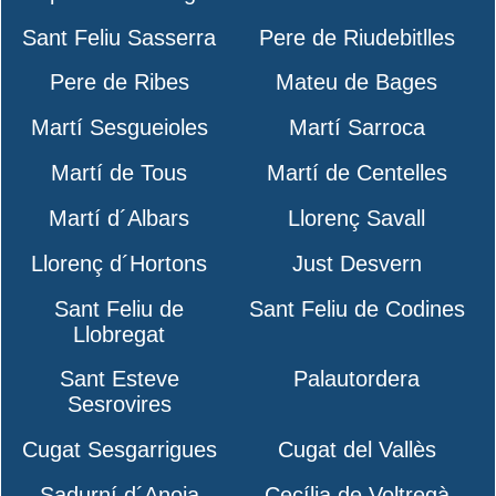
Sant Feliu Sasserra
Pere de Riudebitlles
Pere de Ribes
Mateu de Bages
Martí Sesgueioles
Martí Sarroca
Martí de Tous
Martí de Centelles
Martí d´Albars
Llorenç Savall
Llorenç d´Hortons
Just Desvern
Sant Feliu de
Sant Feliu de Codines
Llobregat
Sant Esteve
Palautordera
Sesrovires
Cugat Sesgarrigues
Cugat del Vallès
Sadurní d´Anoia
Cecília de Voltregà