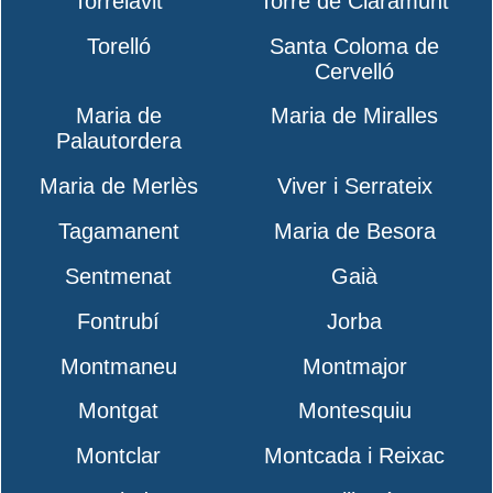
Torrelavit
Torre de Claramunt
Torelló
Santa Coloma de
Cervelló
Maria de
Maria de Miralles
Palautordera
Maria de Merlès
Viver i Serrateix
Tagamanent
Maria de Besora
Sentmenat
Gaià
Fontrubí
Jorba
Montmaneu
Montmajor
Montgat
Montesquiu
Montclar
Montcada i Reixac