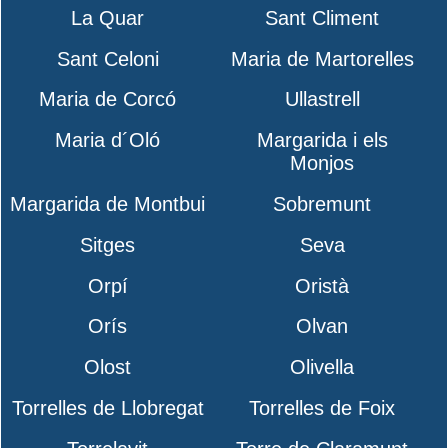
La Quar
Sant Climent
Sant Celoni
Maria de Martorelles
Maria de Corcó
Ullastrell
Maria d´Oló
Margarida i els
Monjos
Margarida de Montbui
Sobremunt
Sitges
Seva
Orpí
Oristà
Orís
Olvan
Olost
Olivella
Torrelles de Llobregat
Torrelles de Foix