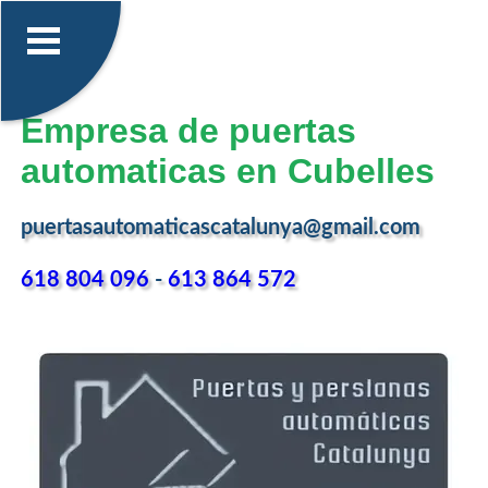
Empresa de puertas
automaticas en Cubelles
puertasautomaticascatalunya@gmail.com
618 804 096
-
613 864 572