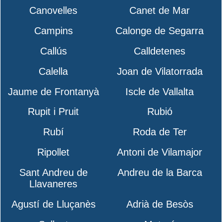
Canovelles
Canet de Mar
Campins
Calonge de Segarra
Callús
Calldetenes
Calella
Joan de Vilatorrada
Jaume de Frontanyà
Iscle de Vallalta
Rupit i Pruit
Rubió
Rubí
Roda de Ter
Ripollet
Antoni de Vilamajor
Sant Andreu de
Andreu de la Barca
Llavaneres
Agustí de Lluçanès
Adrià de Besòs