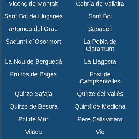
Vicenç de Montalt
Cebrià de Vallalta
Sant Boi de Lluçanès
Sant Boi
artomeu del Grau
Sabadell
Sadurní d´Osormort
La Pobla de
Claramunt
La Nou de Berguedà
La Llagosta
Fruitós de Bages
Fost de
Campsentelles
Quirze Safaja
Quirze del Vallès
Quirze de Besora
Quintí de Mediona
Pol de Mar
Pere Sallavinera
Vilada
Vic