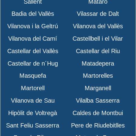
Sallent
Mataró
Badia del Vallès
Vilassar de Dalt
Vilanova i la Geltrú
Vilanova del Vallès
Vilanova del Camí
Castellbell i el Vilar
Castellar del Vallès
Castellar del Riu
Castellar de n´Hug
Matadepera
Masquefa
Martorelles
Martorell
Marganell
Vilanova de Sau
Vilalba Sasserra
Hipòlit de Voltregà
Caldes de Montbui
Sant Feliu Sasserra
Pere de Riudebitlles