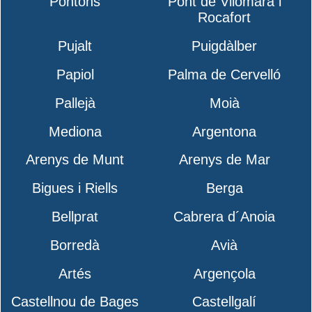
Pontons
Pont de Vilomara i
Rocafort
Pujalt
Puigdàlber
Papiol
Palma de Cervelló
Pallejà
Moià
Mediona
Argentona
Arenys de Munt
Arenys de Mar
Bigues i Riells
Berga
Bellprat
Cabrera d´Anoia
Borredà
Avià
Artés
Argençola
Castellnou de Bages
Castellgalí