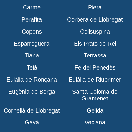
Carme
Piera
Perafita
Corbera de Llobregat
Copons
Collsuspina
Esparreguera
Els Prats de Rei
Tiana
Terrassa
Teià
Fe del Penedès
Eulàlia de Ronçana
Eulàlia de Riuprimer
Eugènia de Berga
Santa Coloma de
Gramenet
Cornellà de Llobregat
Gelida
Gavà
Veciana