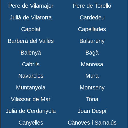
Pere de Vilamajor
Pere de Torelló
Julià de Vilatorta
Cardedeu
Capolat
Capellades
Barberà del Vallès
Balsareny
Balenyà
Bagà
Cabrils
Manresa
Navarcles
Mura
Muntanyola
Montseny
Vilassar de Mar
Tona
Julià de Cerdanyola
Joan Despí
Canyelles
Cànoves i Samalús