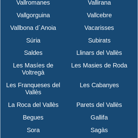
Vallromanes
Vallirana
Vallgorguina
Vallcebre
Vallbona d´Anoia
Vacarisses
Súria
Subirats
Saldes
Llinars del Vallès
Les Masíes de
Les Masies de Roda
Voltregà
Les Franqueses del
Les Cabanyes
Vallès
La Roca del Vallès
Parets del Vallès
Begues
Gallifa
Sora
Sagàs