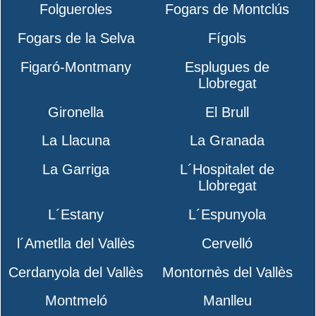
Folgueroles
Fogars de Montclús
Fogars de la Selva
Fígols
Figaró-Montmany
Esplugues de
Llobregat
Gironella
El Brull
La Llacuna
La Granada
La Garriga
L´Hospitalet de
Llobregat
L´Estany
L´Espunyola
l´Ametlla del Vallès
Cervelló
Cerdanyola del Vallès
Montornès del Vallès
Montmeló
Manlleu