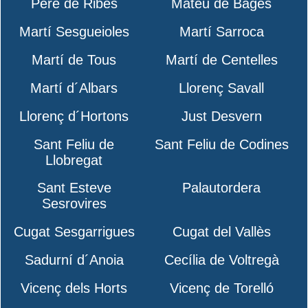
Pere de Ribes
Mateu de Bages
Martí Sesgueioles
Martí Sarroca
Martí de Tous
Martí de Centelles
Martí d´Albars
Llorenç Savall
Llorenç d´Hortons
Just Desvern
Sant Feliu de
Sant Feliu de Codines
Llobregat
Sant Esteve
Palautordera
Sesrovires
Cugat Sesgarrigues
Cugat del Vallès
Sadurní d´Anoia
Cecília de Voltregà
Vicenç dels Horts
Vicenç de Torelló