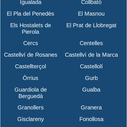
Igualada
Collbató
El Pla del Penedès
El Masnou
Els Hostalets de
El Prat de Llobregat
Pierola
Cercs
Centelles
Castellví de Rosanes
Castellví de la Marca
Castellterçol
Castellolí
Òrrius
Gurb
Guardiola de
Gualba
Berguedà
Granollers
Granera
Gisclareny
Fonollosa