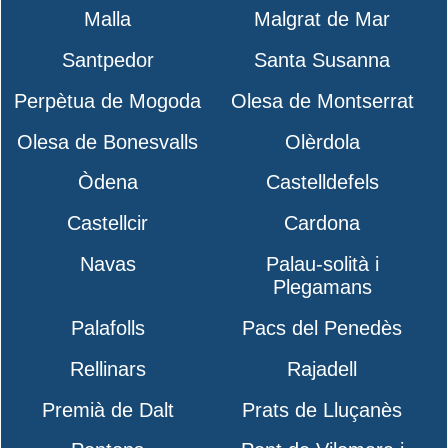
Malla
Malgrat de Mar
Santpedor
Santa Susanna
Perpètua de Mogoda
Olesa de Montserrat
Olesa de Bonesvalls
Olèrdola
Òdena
Castelldefels
Castellcir
Cardona
Navas
Palau-solità i
Plegamans
Palafolls
Pacs del Penedès
Rellinars
Rajadell
Premià de Dalt
Prats de Lluçanès