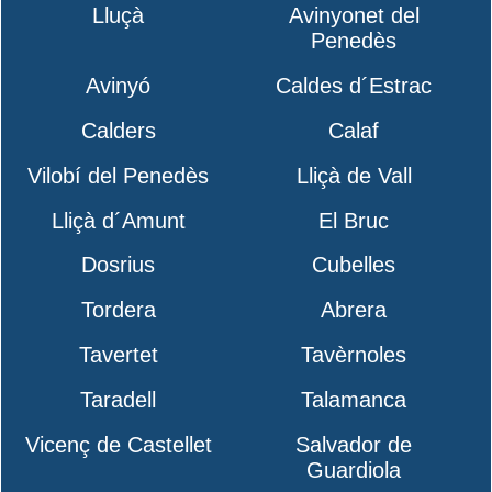
Lluçà
Avinyonet del
Penedès
Avinyó
Caldes d´Estrac
Calders
Calaf
Vilobí del Penedès
Lliçà de Vall
Lliçà d´Amunt
El Bruc
Dosrius
Cubelles
Tordera
Abrera
Tavertet
Tavèrnoles
Taradell
Talamanca
Vicenç de Castellet
Salvador de
Guardiola