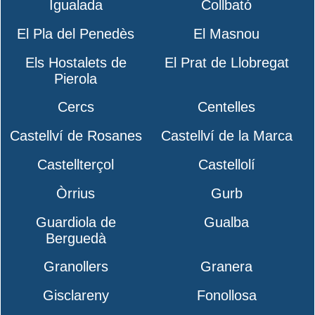
Igualada
Collbató
El Pla del Penedès
El Masnou
Els Hostalets de
El Prat de Llobregat
Pierola
Cercs
Centelles
Castellví de Rosanes
Castellví de la Marca
Castellterçol
Castellolí
Òrrius
Gurb
Guardiola de
Gualba
Berguedà
Granollers
Granera
Gisclareny
Fonollosa