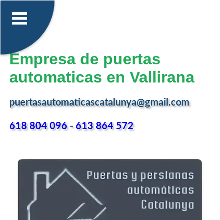
Empresa de puertas
automaticas en Vallirana
puertasautomaticascatalunya@gmail.com
618 804 096
-
613 864 572