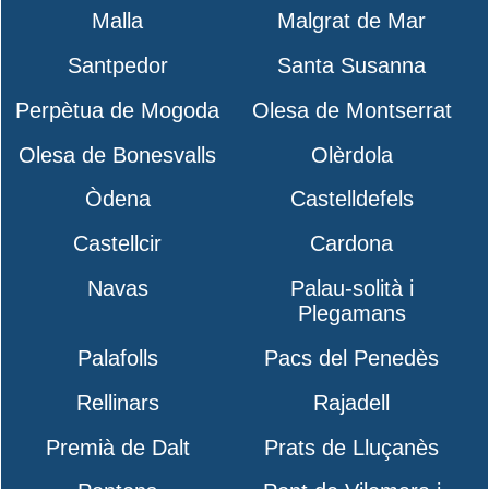
Malla
Malgrat de Mar
Santpedor
Santa Susanna
Perpètua de Mogoda
Olesa de Montserrat
Olesa de Bonesvalls
Olèrdola
Òdena
Castelldefels
Castellcir
Cardona
Navas
Palau-solità i
Plegamans
Palafolls
Pacs del Penedès
Rellinars
Rajadell
Premià de Dalt
Prats de Lluçanès