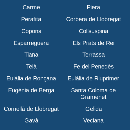
Carme
Piera
Perafita
Corbera de Llobregat
Copons
Collsuspina
Esparreguera
Els Prats de Rei
Tiana
Terrassa
Teià
Fe del Penedès
Eulàlia de Ronçana
Eulàlia de Riuprimer
Eugènia de Berga
Santa Coloma de
Gramenet
Cornellà de Llobregat
Gelida
Gavà
Veciana