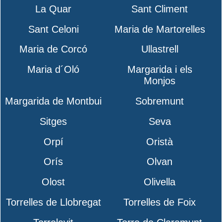
La Quar
Sant Climent
Sant Celoni
Maria de Martorelles
Maria de Corcó
Ullastrell
Maria d´Oló
Margarida i els
Monjos
Margarida de Montbui
Sobremunt
Sitges
Seva
Orpí
Oristà
Orís
Olvan
Olost
Olivella
Torrelles de Llobregat
Torrelles de Foix