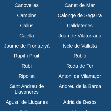
Canovelles
Canet de Mar
Campins
Calonge de Segarra
Callús
Calldetenes
Calella
Joan de Vilatorrada
Jaume de Frontanyà
Iscle de Vallalta
Rupit i Pruit
Rubió
Rubí
Roda de Ter
Ripollet
Antoni de Vilamajor
Sant Andreu de
Andreu de la Barca
Llavaneres
Agustí de Lluçanès
Adrià de Besòs