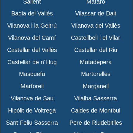
Sallent
Mataró
Badia del Vallès
Vilassar de Dalt
Vilanova i la Geltrú
Vilanova del Vallès
Vilanova del Camí
Castellbell i el Vilar
Castellar del Vallès
Castellar del Riu
Castellar de n´Hug
Matadepera
Masquefa
Martorelles
Martorell
Marganell
Vilanova de Sau
Vilalba Sasserra
Hipòlit de Voltregà
Caldes de Montbui
Sant Feliu Sasserra
Pere de Riudebitlles