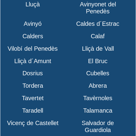
Lluçà
Avinyonet del
Penedès
Avinyó
Caldes d´Estrac
Calders
Calaf
Vilobí del Penedès
Lliçà de Vall
Lliçà d´Amunt
El Bruc
Dosrius
Cubelles
Tordera
Abrera
Tavertet
Tavèrnoles
Taradell
Talamanca
Vicenç de Castellet
Salvador de
Guardiola