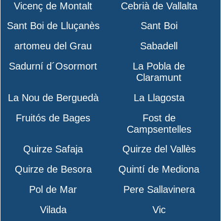
Vicenç de Montalt
Cebrià de Vallalta
Sant Boi de Lluçanès
Sant Boi
artomeu del Grau
Sabadell
Sadurní d´Osormort
La Pobla de
Claramunt
La Nou de Berguedà
La Llagosta
Fruitós de Bages
Fost de
Campsentelles
Quirze Safaja
Quirze del Vallès
Quirze de Besora
Quintí de Mediona
Pol de Mar
Pere Sallavinera
Vilada
Vic