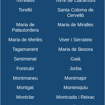
Torrelavit
Torre de Claramunt
Torelló
Santa Coloma de
Cervelló
Maria de
Maria de Miralles
Palautordera
Maria de Merlès
Viver i Serrateix
Tagamanent
Maria de Besora
Sentmenat
Gaià
Fontrubí
Jorba
Montmaneu
Montmajor
Montgat
Montesquiu
Montclar
Montcada i Reixac