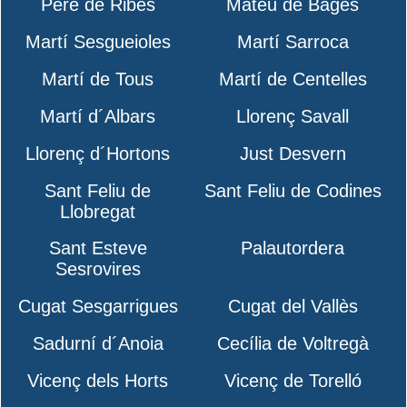
Pere de Ribes
Mateu de Bages
Martí Sesgueioles
Martí Sarroca
Martí de Tous
Martí de Centelles
Martí d´Albars
Llorenç Savall
Llorenç d´Hortons
Just Desvern
Sant Feliu de
Sant Feliu de Codines
Llobregat
Sant Esteve
Palautordera
Sesrovires
Cugat Sesgarrigues
Cugat del Vallès
Sadurní d´Anoia
Cecília de Voltregà
Vicenç dels Horts
Vicenç de Torelló