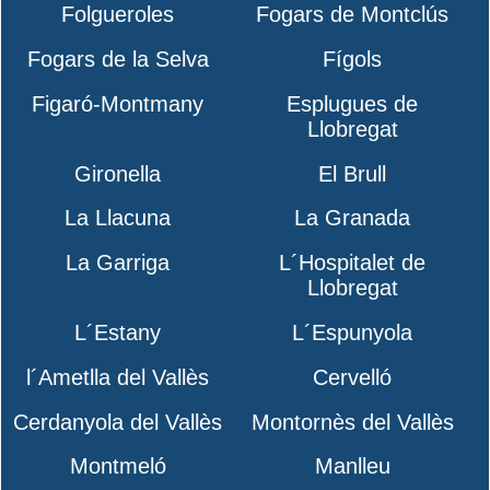
Folgueroles
Fogars de Montclús
Fogars de la Selva
Fígols
Figaró-Montmany
Esplugues de
Llobregat
Gironella
El Brull
La Llacuna
La Granada
La Garriga
L´Hospitalet de
Llobregat
L´Estany
L´Espunyola
l´Ametlla del Vallès
Cervelló
Cerdanyola del Vallès
Montornès del Vallès
Montmeló
Manlleu