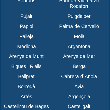
Pontons
Pont de Vilomara i
Rocafort
Pujalt
Puigdàlber
Papiol
Palma de Cervelló
Pallejà
Moià
Mediona
Argentona
Arenys de Munt
Arenys de Mar
Bigues i Riells
Berga
Bellprat
Cabrera d´Anoia
Borredà
Avià
Artés
Argençola
Castellnou de Bages
Castellgalí