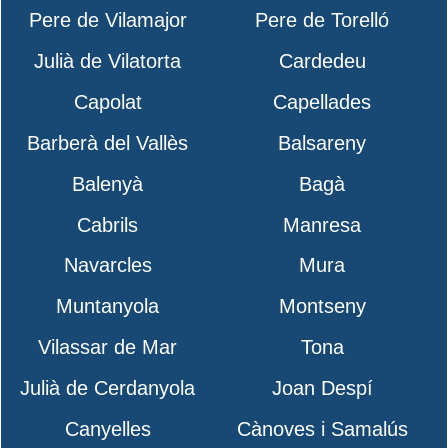
Pere de Vilamajor
Pere de Torelló
Julià de Vilatorta
Cardedeu
Capolat
Capellades
Barberà del Vallès
Balsareny
Balenyà
Bagà
Cabrils
Manresa
Navarcles
Mura
Muntanyola
Montseny
Vilassar de Mar
Tona
Julià de Cerdanyola
Joan Despí
Canyelles
Cànoves i Samalús