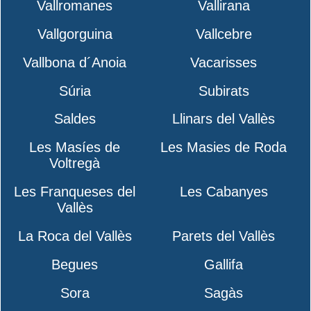
Vallromanes
Vallirana
Vallgorguina
Vallcebre
Vallbona d´Anoia
Vacarisses
Súria
Subirats
Saldes
Llinars del Vallès
Les Masíes de
Les Masies de Roda
Voltregà
Les Franqueses del
Les Cabanyes
Vallès
La Roca del Vallès
Parets del Vallès
Begues
Gallifa
Sora
Sagàs