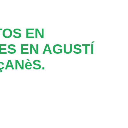
TOS EN
S EN AGUSTÍ
çANèS.