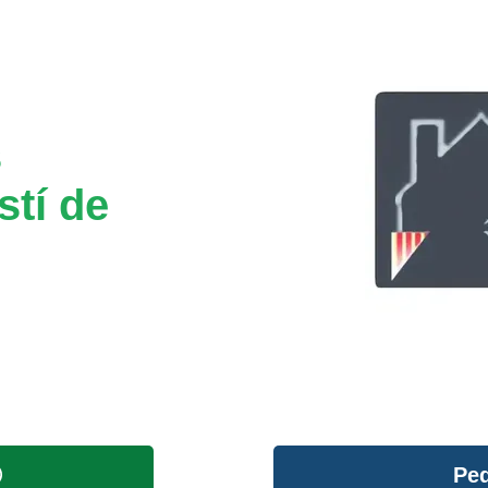
s
stí de
Ped