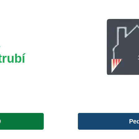
s
trubí
Ped