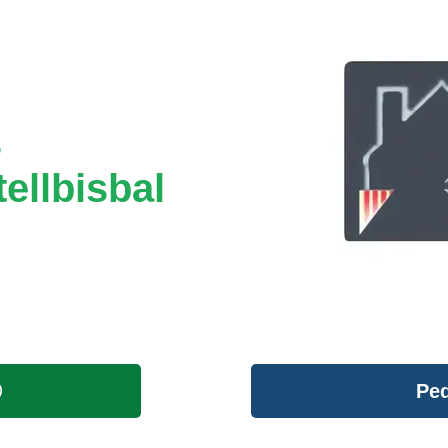
s
ellbisbal
Ped