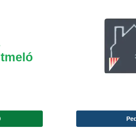
s
ntmeló
Ped