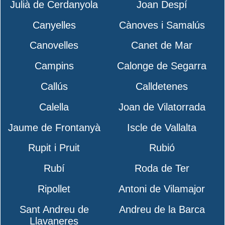
Julià de Cerdanyola
Joan Despí
Canyelles
Cànoves i Samalús
Canovelles
Canet de Mar
Campins
Calonge de Segarra
Callús
Calldetenes
Calella
Joan de Vilatorrada
Jaume de Frontanyà
Iscle de Vallalta
Rupit i Pruit
Rubió
Rubí
Roda de Ter
Ripollet
Antoni de Vilamajor
Sant Andreu de
Andreu de la Barca
Llavaneres