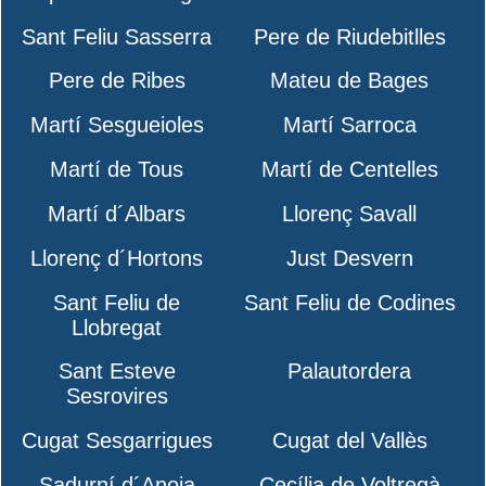
Sant Feliu Sasserra
Pere de Riudebitlles
Pere de Ribes
Mateu de Bages
Martí Sesgueioles
Martí Sarroca
Martí de Tous
Martí de Centelles
Martí d´Albars
Llorenç Savall
Llorenç d´Hortons
Just Desvern
Sant Feliu de
Sant Feliu de Codines
Llobregat
Sant Esteve
Palautordera
Sesrovires
Cugat Sesgarrigues
Cugat del Vallès
Sadurní d´Anoia
Cecília de Voltregà