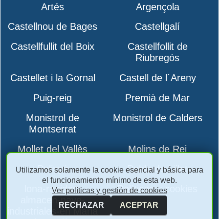
Artés
Argençola
Castellnou de Bages
Castellgalí
Castellfullit del Boix
Castellfollit de
Riubregós
Castellet i la Gornal
Castell de l´Areny
Puig-reig
Premià de Mar
Monistrol de
Monistrol de Calders
Montserrat
Mollet del Vallès
Molins de Rei
Polinyà
Pobla de Lillet
Utilizamos solamente la cookie esencial y básica para
el funcionamiento mínimo de esta web.
lona-rapidas-
Políticas y cookies
Ver políticas y gestión de cookies
almacen-nave-
RECHAZAR
ACEPTAR
industriales-en Maria