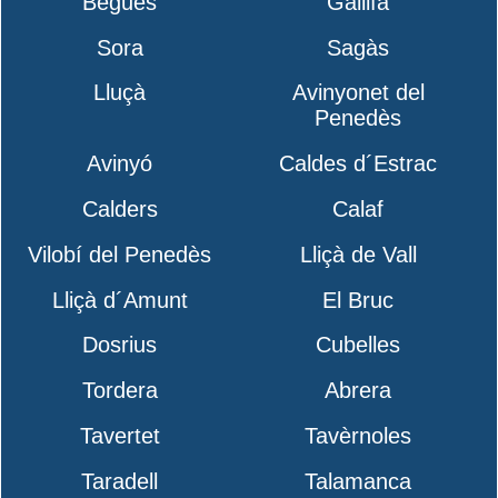
Begues
Gallifa
Sora
Sagàs
Lluçà
Avinyonet del
Penedès
Avinyó
Caldes d´Estrac
Calders
Calaf
Vilobí del Penedès
Lliçà de Vall
Lliçà d´Amunt
El Bruc
Dosrius
Cubelles
Tordera
Abrera
Tavertet
Tavèrnoles
Taradell
Talamanca