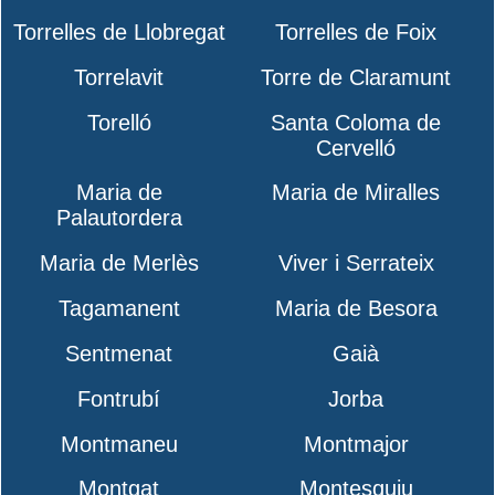
Torrelles de Llobregat
Torrelles de Foix
Torrelavit
Torre de Claramunt
Torelló
Santa Coloma de
Cervelló
Maria de
Maria de Miralles
Palautordera
Maria de Merlès
Viver i Serrateix
Tagamanent
Maria de Besora
Sentmenat
Gaià
Fontrubí
Jorba
Montmaneu
Montmajor
Montgat
Montesquiu