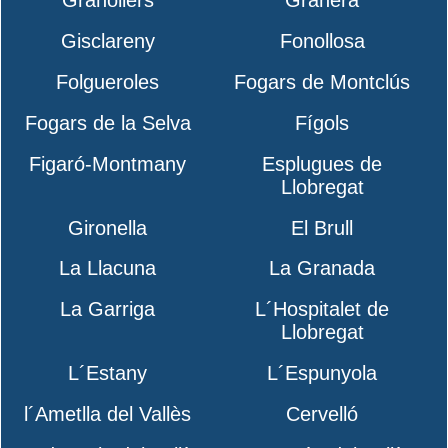
Granollers
Granera
Gisclareny
Fonollosa
Folgueroles
Fogars de Montclús
Fogars de la Selva
Fígols
Figaró-Montmany
Esplugues de
Llobregat
Gironella
El Brull
La Llacuna
La Granada
La Garriga
L´Hospitalet de
Llobregat
L´Estany
L´Espunyola
l´Ametlla del Vallès
Cervelló