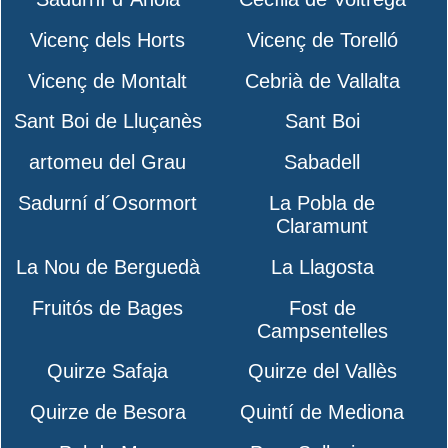
Vicenç dels Horts
Vicenç de Torelló
Vicenç de Montalt
Cebrià de Vallalta
Sant Boi de Lluçanès
Sant Boi
artomeu del Grau
Sabadell
Sadurní d´Osormort
La Pobla de
Claramunt
La Nou de Berguedà
La Llagosta
Fruitós de Bages
Fost de
Campsentelles
Quirze Safaja
Quirze del Vallès
Quirze de Besora
Quintí de Mediona