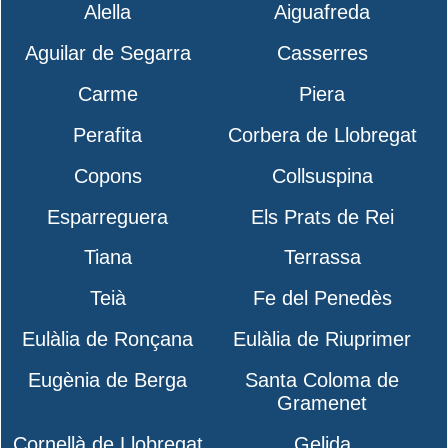
Alella
Aiguafreda
Aguilar de Segarra
Casserres
Carme
Piera
Perafita
Corbera de Llobregat
Copons
Collsuspina
Esparreguera
Els Prats de Rei
Tiana
Terrassa
Teià
Fe del Penedès
Eulàlia de Ronçana
Eulàlia de Riuprimer
Eugènia de Berga
Santa Coloma de
Gramenet
Cornellà de Llobregat
Gelida