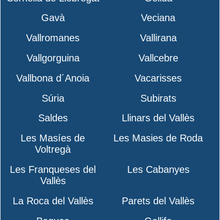
Gavà
Veciana
Vallromanes
Vallirana
Vallgorguina
Vallcebre
Vallbona d´Anoia
Vacarisses
Súria
Subirats
Saldes
Llinars del Vallès
Les Masíes de
Les Masies de Roda
Voltregà
Les Franqueses del
Les Cabanyes
Vallès
La Roca del Vallès
Parets del Vallès