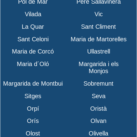
Pol de Mar
Pere Sallavinera
Vilada
Vic
La Quar
Sant Climent
Sant Celoni
Maria de Martorelles
Maria de Corcó
Ullastrell
Maria d´Oló
Margarida i els
Monjos
Margarida de Montbui
Sobremunt
Sitges
Seva
Orpí
Oristà
Orís
Olvan
Olost
Olivella