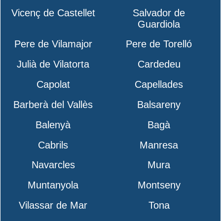
Vicenç de Castellet
Salvador de
Guardiola
Pere de Vilamajor
Pere de Torelló
Julià de Vilatorta
Cardedeu
Capolat
Capellades
Barberà del Vallès
Balsareny
Balenyà
Bagà
Cabrils
Manresa
Navarcles
Mura
Muntanyola
Montseny
Vilassar de Mar
Tona