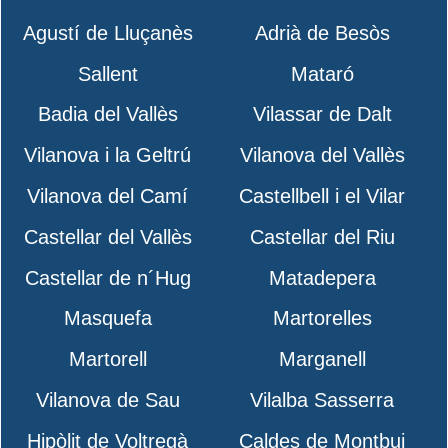
Agustí de Lluçanès
Adrià de Besòs
Sallent
Mataró
Badia del Vallès
Vilassar de Dalt
Vilanova i la Geltrú
Vilanova del Vallès
Vilanova del Camí
Castellbell i el Vilar
Castellar del Vallès
Castellar del Riu
Castellar de n´Hug
Matadepera
Masquefa
Martorelles
Martorell
Marganell
Vilanova de Sau
Vilalba Sasserra
Hipòlit de Voltregà
Caldes de Montbui