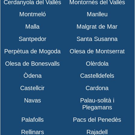
Cerdanyola del Vallès
Montornès del Vallès
Montmeló
Manlleu
Malla
Malgrat de Mar
Santpedor
Santa Susanna
Perpètua de Mogoda
Olesa de Montserrat
Olesa de Bonesvalls
Olèrdola
Òdena
Castelldefels
Castellcir
Cardona
Navas
Palau-solità i
Plegamans
Palafolls
Pacs del Penedès
Rellinars
Rajadell