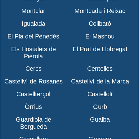
Montclar
Montcada i Reixac
Igualada
Collbató
El Pla del Penedès
El Masnou
Els Hostalets de
El Prat de Llobregat
Pierola
Cercs
Centelles
Castellví de Rosanes
Castellví de la Marca
Castellterçol
Castellolí
Òrrius
Gurb
Guardiola de
Gualba
Berguedà