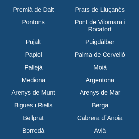
Premià de Dalt
Prats de Lluçanès
Pontons
Pont de Vilomara i
Rocafort
Pujalt
Puigdàlber
Papiol
Palma de Cervelló
Pallejà
Moià
Mediona
Argentona
Arenys de Munt
Arenys de Mar
Bigues i Riells
Berga
Bellprat
Cabrera d´Anoia
Borredà
Avià