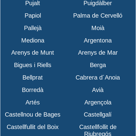
Pujalt
Puigdàlber
Papiol
Palma de Cervelló
Pallejà
Moià
Mediona
Argentona
Arenys de Munt
Arenys de Mar
Bigues i Riells
Berga
Bellprat
Cabrera d´Anoia
Borredà
Avià
Artés
Argençola
Castellnou de Bages
Castellgalí
Castellfullit del Boix
Castellfollit de
Riubregós