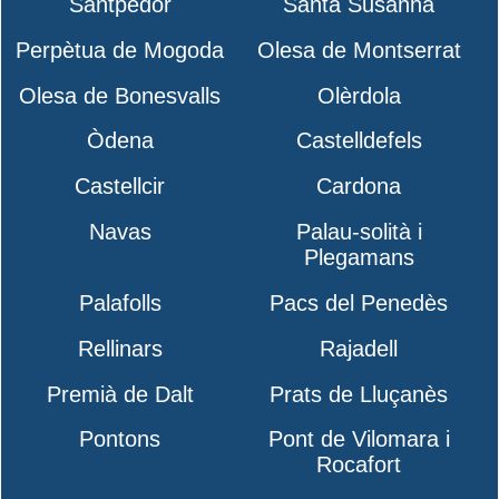
Santpedor
Santa Susanna
Perpètua de Mogoda
Olesa de Montserrat
Olesa de Bonesvalls
Olèrdola
Òdena
Castelldefels
Castellcir
Cardona
Navas
Palau-solità i
Plegamans
Palafolls
Pacs del Penedès
Rellinars
Rajadell
Premià de Dalt
Prats de Lluçanès
Pontons
Pont de Vilomara i
Rocafort