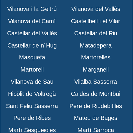
Vilanova i la Geltrú
Vilanova del Vallès
Vilanova del Camí
Castellbell i el Vilar
Castellar del Vallès
Castellar del Riu
Castellar de n´Hug
Matadepera
Masquefa
Martorelles
Martorell
Marganell
Vilanova de Sau
Vilalba Sasserra
Hipòlit de Voltregà
Caldes de Montbui
Sant Feliu Sasserra
Pere de Riudebitlles
Pere de Ribes
Mateu de Bages
Martí Sesgueioles
Martí Sarroca