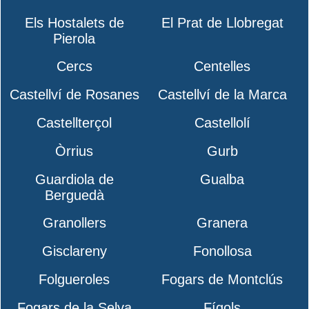
Els Hostalets de
El Prat de Llobregat
Pierola
Cercs
Centelles
Castellví de Rosanes
Castellví de la Marca
Castellterçol
Castellolí
Òrrius
Gurb
Guardiola de
Gualba
Berguedà
Granollers
Granera
Gisclareny
Fonollosa
Folgueroles
Fogars de Montclús
Fogars de la Selva
Fígols