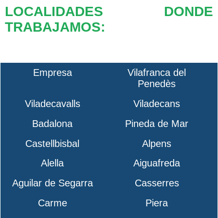
LOCALIDADES DONDE
TRABAJAMOS:
Empresa
Vilafranca del
Penedès
Viladecavalls
Viladecans
Badalona
Pineda de Mar
Castellbisbal
Alpens
Alella
Aiguafreda
Aguilar de Segarra
Casserres
Carme
Piera