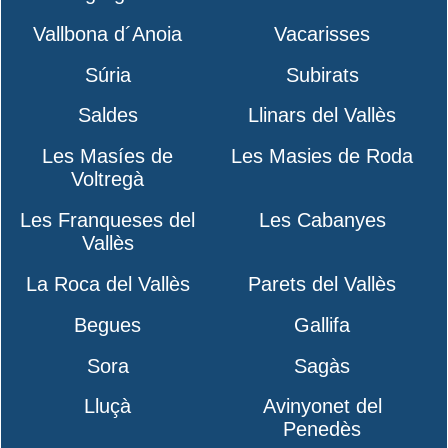
Vallbona d´Anoia
Vacarisses
Súria
Subirats
Saldes
Llinars del Vallès
Les Masíes de
Les Masies de Roda
Voltregà
Les Franqueses del
Les Cabanyes
Vallès
La Roca del Vallès
Parets del Vallès
Begues
Gallifa
Sora
Sagàs
Lluçà
Avinyonet del
Penedès