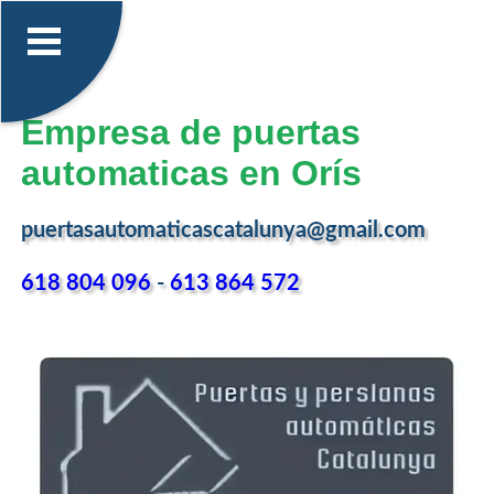
Empresa de puertas
automaticas en Orís
puertasautomaticascatalunya@gmail.com
618 804 096
-
613 864 572