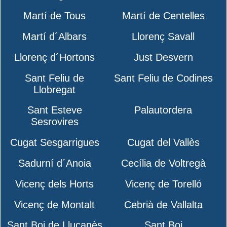
Martí de Tous
Martí de Centelles
Martí d´Albars
Llorenç Savall
Llorenç d´Hortons
Just Desvern
Sant Feliu de
Sant Feliu de Codines
Llobregat
Sant Esteve
Palautordera
Sesrovires
Cugat Sesgarrigues
Cugat del Vallès
Sadurní d´Anoia
Cecília de Voltregà
Vicenç dels Horts
Vicenç de Torelló
Vicenç de Montalt
Cebrià de Vallalta
Sant Boi de Lluçanès
Sant Boi