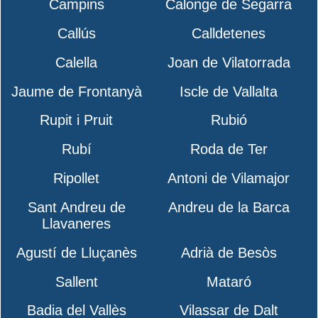
Campins
Calonge de Segarra
Callús
Calldetenes
Calella
Joan de Vilatorrada
Jaume de Frontanyà
Iscle de Vallalta
Rupit i Pruit
Rubió
Rubí
Roda de Ter
Ripollet
Antoni de Vilamajor
Sant Andreu de
Andreu de la Barca
Llavaneres
Agustí de Lluçanès
Adrià de Besòs
Sallent
Mataró
Badia del Vallès
Vilassar de Dalt