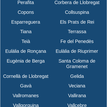
Perafita
Corbera de Llobregat
Copons
Collsuspina
Esparreguera
Els Prats de Rei
Tiana
Terrassa
Teià
Fe del Penedès
Eulàlia de Ronçana
Eulàlia de Riuprimer
Eugènia de Berga
Santa Coloma de
Gramenet
Cornellà de Llobregat
Gelida
Gavà
Veciana
Vallromanes
Vallirana
Vallgorguina
Vallcebre