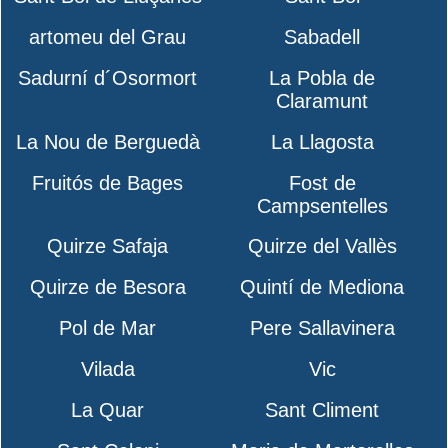
artomeu del Grau
Sabadell
Sadurní d´Osormort
La Pobla de
Claramunt
La Nou de Berguedà
La Llagosta
Fruitós de Bages
Fost de
Campsentelles
Quirze Safaja
Quirze del Vallès
Quirze de Besora
Quintí de Mediona
Pol de Mar
Pere Sallavinera
Vilada
Vic
La Quar
Sant Climent