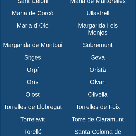
Sant Celoni
Maria de Martorelles
Maria de Corcó
Ullastrell
Maria d´Oló
Margarida i els
Monjos
Margarida de Montbui
Sobremunt
Sitges
Seva
Orpí
Oristà
Orís
Olvan
Olost
Olivella
Torrelles de Llobregat
Torrelles de Foix
Torrelavit
Torre de Claramunt
Torelló
Santa Coloma de