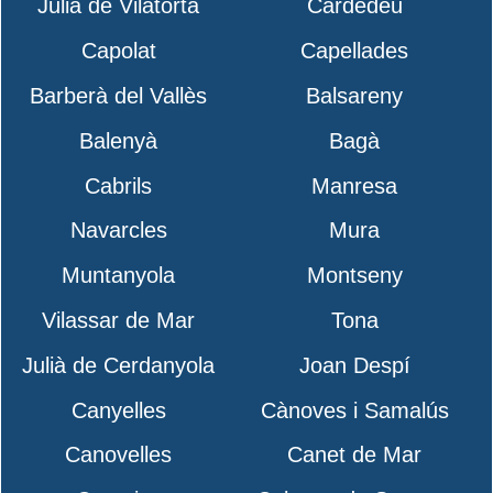
Julià de Vilatorta
Cardedeu
Capolat
Capellades
Barberà del Vallès
Balsareny
Balenyà
Bagà
Cabrils
Manresa
Navarcles
Mura
Muntanyola
Montseny
Vilassar de Mar
Tona
Julià de Cerdanyola
Joan Despí
Canyelles
Cànoves i Samalús
Canovelles
Canet de Mar