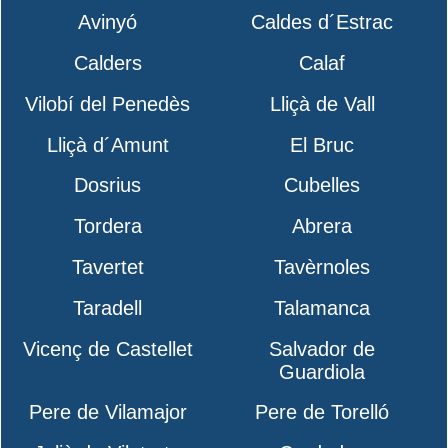
Avinyó
Caldes d´Estrac
Calders
Calaf
Vilobí del Penedès
Lliçà de Vall
Lliçà d´Amunt
El Bruc
Dosrius
Cubelles
Tordera
Abrera
Tavertet
Tavèrnoles
Taradell
Talamanca
Vicenç de Castellet
Salvador de
Guardiola
Pere de Vilamajor
Pere de Torelló