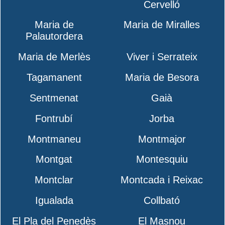
Cervelló
Maria de
Maria de Miralles
Palautordera
Maria de Merlès
Viver i Serrateix
Tagamanent
Maria de Besora
Sentmenat
Gaià
Fontrubí
Jorba
Montmaneu
Montmajor
Montgat
Montesquiu
Montclar
Montcada i Reixac
Igualada
Collbató
El Pla del Penedès
El Masnou