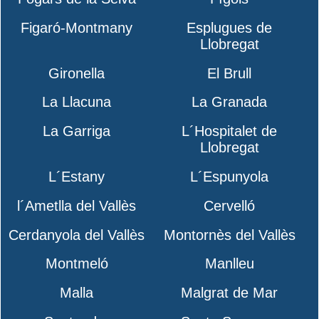
Figaró-Montmany
Esplugues de
Llobregat
Gironella
El Brull
La Llacuna
La Granada
La Garriga
L´Hospitalet de
Llobregat
L´Estany
L´Espunyola
l´Ametlla del Vallès
Cervelló
Cerdanyola del Vallès
Montornès del Vallès
Montmeló
Manlleu
Malla
Malgrat de Mar