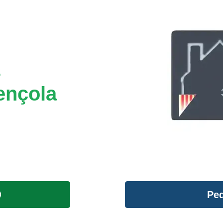
s
ençola
Ped