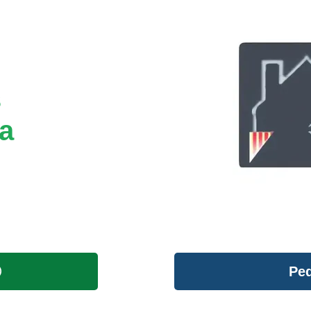
s
a
Ped