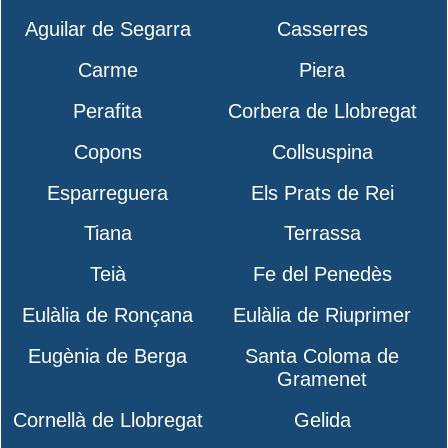
Aguilar de Segarra
Casserres
Carme
Piera
Perafita
Corbera de Llobregat
Copons
Collsuspina
Esparreguera
Els Prats de Rei
Tiana
Terrassa
Teià
Fe del Penedès
Eulàlia de Ronçana
Eulàlia de Riuprimer
Eugènia de Berga
Santa Coloma de
Gramenet
Cornellà de Llobregat
Gelida