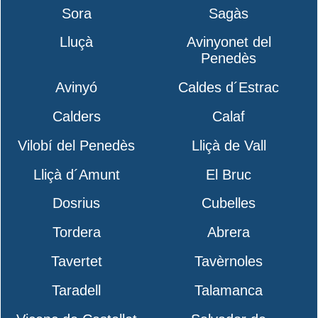
Sora
Sagàs
Lluçà
Avinyonet del
Penedès
Avinyó
Caldes d´Estrac
Calders
Calaf
Vilobí del Penedès
Lliçà de Vall
Lliçà d´Amunt
El Bruc
Dosrius
Cubelles
Tordera
Abrera
Tavertet
Tavèrnoles
Taradell
Talamanca