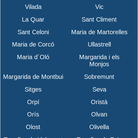
Vilada
Vic
La Quar
Sant Climent
Sant Celoni
Maria de Martorelles
Maria de Corcó
Ullastrell
Maria d´Oló
Margarida i els
Monjos
Margarida de Montbui
Sobremunt
Sitges
Seva
Orpí
Oristà
Orís
Olvan
Olost
Olivella