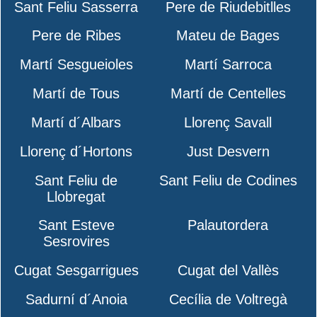
Sant Feliu Sasserra
Pere de Riudebitlles
Pere de Ribes
Mateu de Bages
Martí Sesgueioles
Martí Sarroca
Martí de Tous
Martí de Centelles
Martí d´Albars
Llorenç Savall
Llorenç d´Hortons
Just Desvern
Sant Feliu de
Sant Feliu de Codines
Llobregat
Sant Esteve
Palautordera
Sesrovires
Cugat Sesgarrigues
Cugat del Vallès
Sadurní d´Anoia
Cecília de Voltregà