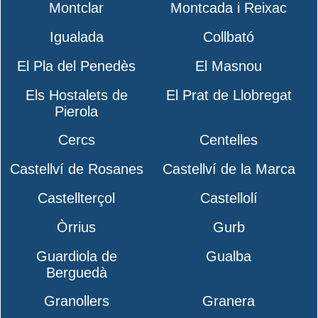
Montclar
Montcada i Reixac
Igualada
Collbató
El Pla del Penedès
El Masnou
Els Hostalets de
El Prat de Llobregat
Pierola
Cercs
Centelles
Castellví de Rosanes
Castellví de la Marca
Castellterçol
Castellolí
Òrrius
Gurb
Guardiola de
Gualba
Berguedà
Granollers
Granera