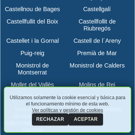
Castellnou de Bages
Castellgalí
Castellfullit del Boix
Castellfollit de
Riubregós
Castellet i la Gornal
Castell de l´Areny
Puig-reig
Premià de Mar
Monistrol de
Monistrol de Calders
Montserrat
Mollet del Vallès
Molins de Rei
Polinyà
Pobla de Lillet
Utilizamos solamente la cookie esencial y básica para
el funcionamiento mínimo de esta web.
lona-rapidas-
Políticas y cookies
Ver políticas y gestión de cookies
almacen-nave-
RECHAZAR
ACEPTAR
industriales-en Martí
Sarroca