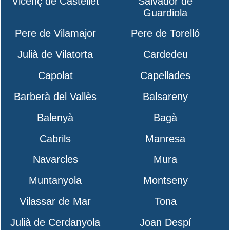
Vicenç de Castellet
Salvador de
Guardiola
Pere de Vilamajor
Pere de Torelló
Julià de Vilatorta
Cardedeu
Capolat
Capellades
Barberà del Vallès
Balsareny
Balenyà
Bagà
Cabrils
Manresa
Navarcles
Mura
Muntanyola
Montseny
Vilassar de Mar
Tona
Julià de Cerdanyola
Joan Despí