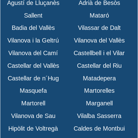
Agustí de Lluçanès
Adrià de Besòs
Sallent
Mataró
Badia del Vallès
Vilassar de Dalt
Vilanova i la Geltrú
Vilanova del Vallès
Vilanova del Camí
Castellbell i el Vilar
Castellar del Vallès
Castellar del Riu
Castellar de n´Hug
Matadepera
Masquefa
Martorelles
Martorell
Marganell
Vilanova de Sau
Vilalba Sasserra
Hipòlit de Voltregà
Caldes de Montbui