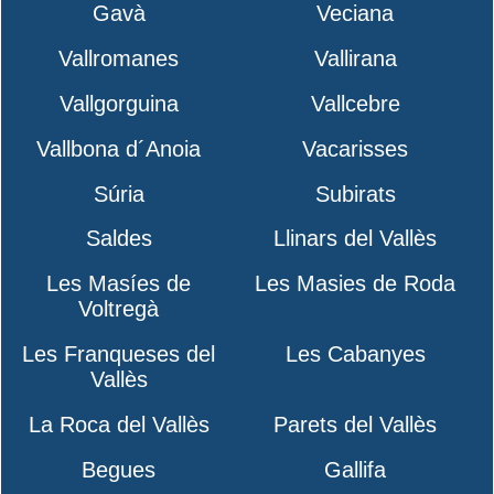
Gavà
Veciana
Vallromanes
Vallirana
Vallgorguina
Vallcebre
Vallbona d´Anoia
Vacarisses
Súria
Subirats
Saldes
Llinars del Vallès
Les Masíes de
Les Masies de Roda
Voltregà
Les Franqueses del
Les Cabanyes
Vallès
La Roca del Vallès
Parets del Vallès
Begues
Gallifa