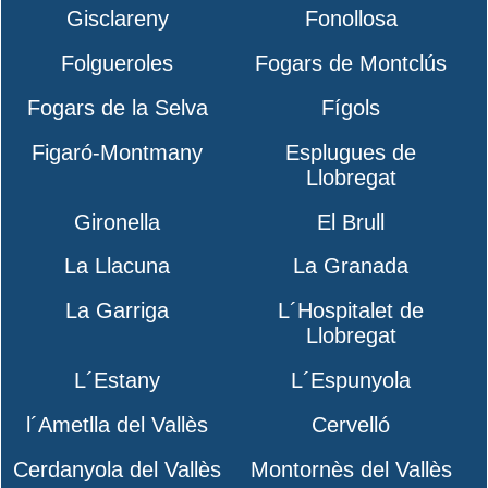
Gisclareny
Fonollosa
Folgueroles
Fogars de Montclús
Fogars de la Selva
Fígols
Figaró-Montmany
Esplugues de
Llobregat
Gironella
El Brull
La Llacuna
La Granada
La Garriga
L´Hospitalet de
Llobregat
L´Estany
L´Espunyola
l´Ametlla del Vallès
Cervelló
Cerdanyola del Vallès
Montornès del Vallès