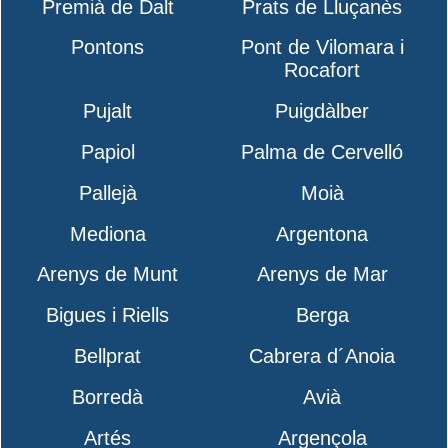
Premià de Dalt
Prats de Lluçanès
Pontons
Pont de Vilomara i
Rocafort
Pujalt
Puigdàlber
Papiol
Palma de Cervelló
Pallejà
Moià
Mediona
Argentona
Arenys de Munt
Arenys de Mar
Bigues i Riells
Berga
Bellprat
Cabrera d´Anoia
Borredà
Avià
Artés
Argençola