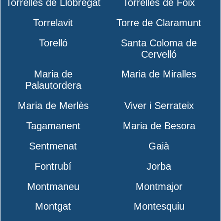
Torrelles de Llobregat
Torrelles de Foix
Torrelavit
Torre de Claramunt
Torelló
Santa Coloma de
Cervelló
Maria de
Maria de Miralles
Palautordera
Maria de Merlès
Viver i Serrateix
Tagamanent
Maria de Besora
Sentmenat
Gaià
Fontrubí
Jorba
Montmaneu
Montmajor
Montgat
Montesquiu