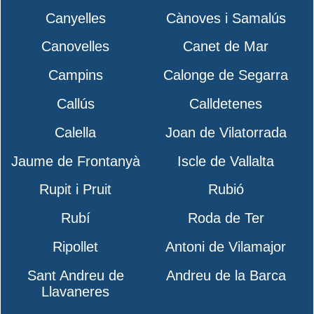
Canyelles
Cànoves i Samalús
Canovelles
Canet de Mar
Campins
Calonge de Segarra
Callús
Calldetenes
Calella
Joan de Vilatorrada
Jaume de Frontanyà
Iscle de Vallalta
Rupit i Pruit
Rubió
Rubí
Roda de Ter
Ripollet
Antoni de Vilamajor
Sant Andreu de
Andreu de la Barca
Llavaneres