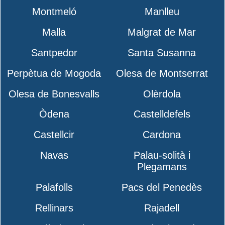
Montmeló
Manlleu
Malla
Malgrat de Mar
Santpedor
Santa Susanna
Perpètua de Mogoda
Olesa de Montserrat
Olesa de Bonesvalls
Olèrdola
Òdena
Castelldefels
Castellcir
Cardona
Navas
Palau-solità i
Plegamans
Palafolls
Pacs del Penedès
Rellinars
Rajadell