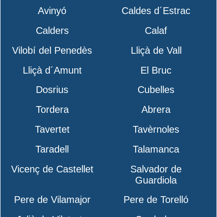
Avinyó
Caldes d´Estrac
Calders
Calaf
Vilobí del Penedès
Lliçà de Vall
Lliçà d´Amunt
El Bruc
Dosrius
Cubelles
Tordera
Abrera
Tavertet
Tavèrnoles
Taradell
Talamanca
Vicenç de Castellet
Salvador de
Guardiola
Pere de Vilamajor
Pere de Torelló