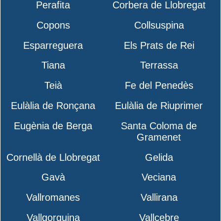
Perafita
Corbera de Llobregat
Copons
Collsuspina
Esparreguera
Els Prats de Rei
Tiana
Terrassa
Teià
Fe del Penedès
Eulàlia de Ronçana
Eulàlia de Riuprimer
Eugènia de Berga
Santa Coloma de
Gramenet
Cornellà de Llobregat
Gelida
Gavà
Veciana
Vallromanes
Vallirana
Vallgorguina
Vallcebre