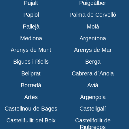
Pujalt
Puigdàlber
Papiol
Palma de Cervelló
Pallejà
Moià
Mediona
Argentona
Arenys de Munt
Arenys de Mar
Bigues i Riells
Berga
Bellprat
Cabrera d´Anoia
Borredà
Avià
Artés
Argençola
Castellnou de Bages
Castellgalí
Castellfullit del Boix
Castellfollit de
Riubregós