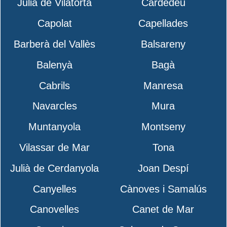
Julià de Vilatorta
Cardedeu
Capolat
Capellades
Barberà del Vallès
Balsareny
Balenyà
Bagà
Cabrils
Manresa
Navarcles
Mura
Muntanyola
Montseny
Vilassar de Mar
Tona
Julià de Cerdanyola
Joan Despí
Canyelles
Cànoves i Samalús
Canovelles
Canet de Mar