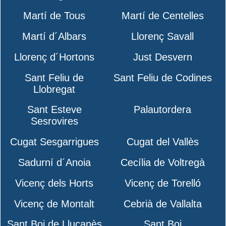
Martí de Tous
Martí de Centelles
Martí d´Albars
Llorenç Savall
Llorenç d´Hortons
Just Desvern
Sant Feliu de
Sant Feliu de Codines
Llobregat
Sant Esteve
Palautordera
Sesrovires
Cugat Sesgarrigues
Cugat del Vallès
Sadurní d´Anoia
Cecília de Voltregà
Vicenç dels Horts
Vicenç de Torelló
Vicenç de Montalt
Cebrià de Vallalta
Sant Boi de Lluçanès
Sant Boi