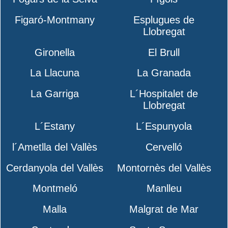
Figaró-Montmany
Esplugues de
Llobregat
Gironella
El Brull
La Llacuna
La Granada
La Garriga
L´Hospitalet de
Llobregat
L´Estany
L´Espunyola
l´Ametlla del Vallès
Cervelló
Cerdanyola del Vallès
Montornès del Vallès
Montmeló
Manlleu
Malla
Malgrat de Mar