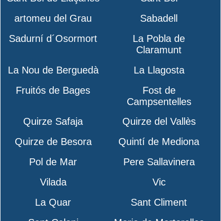
artomeu del Grau
Sabadell
Sadurní d´Osormort
La Pobla de
Claramunt
La Nou de Berguedà
La Llagosta
Fruitós de Bages
Fost de
Campsentelles
Quirze Safaja
Quirze del Vallès
Quirze de Besora
Quintí de Mediona
Pol de Mar
Pere Sallavinera
Vilada
Vic
La Quar
Sant Climent