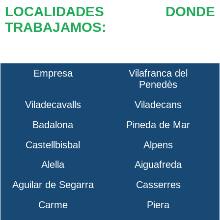
LOCALIDADES DONDE
TRABAJAMOS:
Empresa
Vilafranca del
Penedès
Viladecavalls
Viladecans
Badalona
Pineda de Mar
Castellbisbal
Alpens
Alella
Aiguafreda
Aguilar de Segarra
Casserres
Carme
Piera