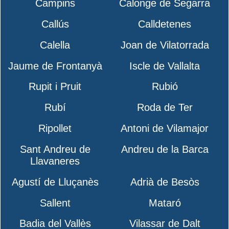
Campins
Calonge de Segarra
Callús
Calldetenes
Calella
Joan de Vilatorrada
Jaume de Frontanyà
Iscle de Vallalta
Rupit i Pruit
Rubió
Rubí
Roda de Ter
Ripollet
Antoni de Vilamajor
Sant Andreu de
Andreu de la Barca
Llavaneres
Agustí de Lluçanès
Adrià de Besòs
Sallent
Mataró
Badia del Vallès
Vilassar de Dalt