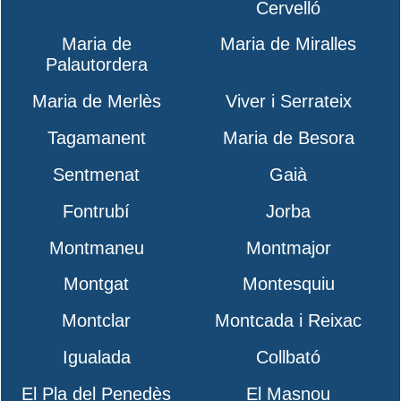
Cervelló
Maria de
Maria de Miralles
Palautordera
Maria de Merlès
Viver i Serrateix
Tagamanent
Maria de Besora
Sentmenat
Gaià
Fontrubí
Jorba
Montmaneu
Montmajor
Montgat
Montesquiu
Montclar
Montcada i Reixac
Igualada
Collbató
El Pla del Penedès
El Masnou