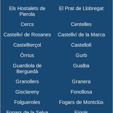
Els Hostalets de
El Prat de Llobregat
Pierola
Cercs
Centelles
Castellví de Rosanes
Castellví de la Marca
Castellterçol
Castellolí
Òrrius
Gurb
Guardiola de
Gualba
Berguedà
Granollers
Granera
Gisclareny
Fonollosa
Folgueroles
Fogars de Montclús
Fogars de la Selva
Fígols