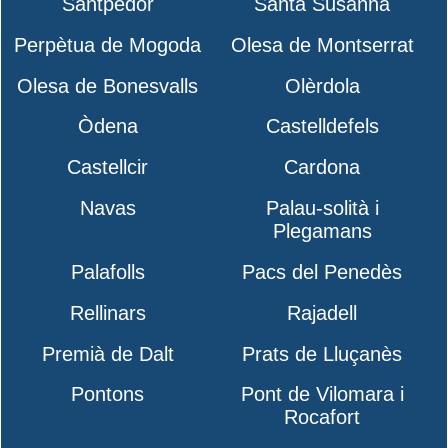
Santpedor
Santa Susanna
Perpètua de Mogoda
Olesa de Montserrat
Olesa de Bonesvalls
Olèrdola
Òdena
Castelldefels
Castellcir
Cardona
Navas
Palau-solità i
Plegamans
Palafolls
Pacs del Penedès
Rellinars
Rajadell
Premià de Dalt
Prats de Lluçanès
Pontons
Pont de Vilomara i
Rocafort