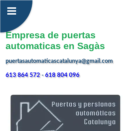
Empresa de puertas
automaticas en Sagàs
puertasautomaticascatalunya@gmail.com
613 864 572
-
618 804 096