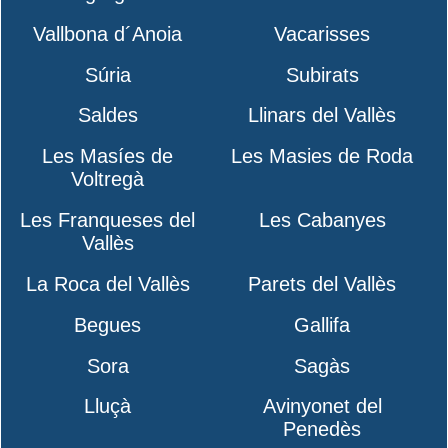
Vallbona d´Anoia
Vacarisses
Súria
Subirats
Saldes
Llinars del Vallès
Les Masíes de
Les Masies de Roda
Voltregà
Les Franqueses del
Les Cabanyes
Vallès
La Roca del Vallès
Parets del Vallès
Begues
Gallifa
Sora
Sagàs
Lluçà
Avinyonet del
Penedès