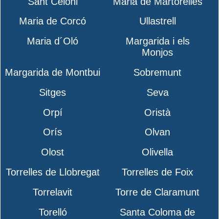
Sant Celoni
Maria de Martorelles
Maria de Corcó
Ullastrell
Maria d´Oló
Margarida i els
Monjos
Margarida de Montbui
Sobremunt
Sitges
Seva
Orpí
Oristà
Orís
Olvan
Olost
Olivella
Torrelles de Llobregat
Torrelles de Foix
Torrelavit
Torre de Claramunt
Torelló
Santa Coloma de