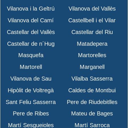
Vilanova i la Geltrú
Vilanova del Vallès
Vilanova del Camí
Castellbell i el Vilar
Castellar del Vallès
Castellar del Riu
Castellar de n´Hug
Matadepera
Masquefa
Martorelles
Martorell
Marganell
Vilanova de Sau
Vilalba Sasserra
Hipòlit de Voltregà
Caldes de Montbui
Sant Feliu Sasserra
Pere de Riudebitlles
Pere de Ribes
Mateu de Bages
Martí Sesgueioles
Martí Sarroca