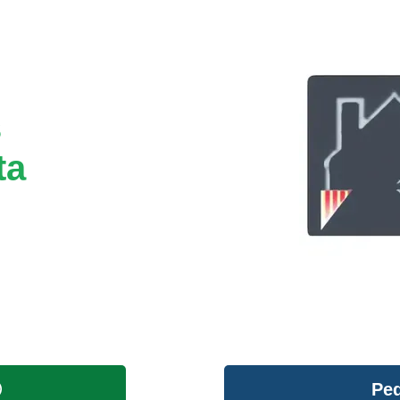
s
ta
Ped