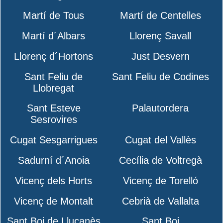
Martí de Tous
Martí de Centelles
Martí d´Albars
Llorenç Savall
Llorenç d´Hortons
Just Desvern
Sant Feliu de
Sant Feliu de Codines
Llobregat
Sant Esteve
Palautordera
Sesrovires
Cugat Sesgarrigues
Cugat del Vallès
Sadurní d´Anoia
Cecília de Voltregà
Vicenç dels Horts
Vicenç de Torelló
Vicenç de Montalt
Cebrià de Vallalta
Sant Boi de Lluçanès
Sant Boi