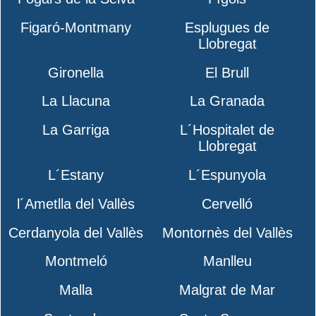
Figaró-Montmany
Esplugues de
Llobregat
Gironella
El Brull
La Llacuna
La Granada
La Garriga
L´Hospitalet de
Llobregat
L´Estany
L´Espunyola
l´Ametlla del Vallès
Cervelló
Cerdanyola del Vallès
Montornès del Vallès
Montmeló
Manlleu
Malla
Malgrat de Mar