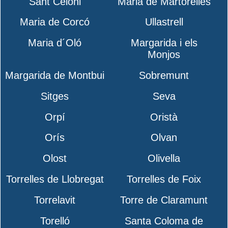
Sant Celoni
Maria de Martorelles
Maria de Corcó
Ullastrell
Maria d´Oló
Margarida i els
Monjos
Margarida de Montbui
Sobremunt
Sitges
Seva
Orpí
Oristà
Orís
Olvan
Olost
Olivella
Torrelles de Llobregat
Torrelles de Foix
Torrelavit
Torre de Claramunt
Torelló
Santa Coloma de