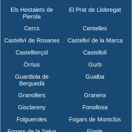
Els Hostalets de
El Prat de Llobregat
Pierola
Cercs
Centelles
Castellví de Rosanes
Castellví de la Marca
Castellterçol
Castellolí
Òrrius
Gurb
Guardiola de
Gualba
Berguedà
Granollers
Granera
Gisclareny
Fonollosa
Folgueroles
Fogars de Montclús
Fogars de la Selva
Fígols