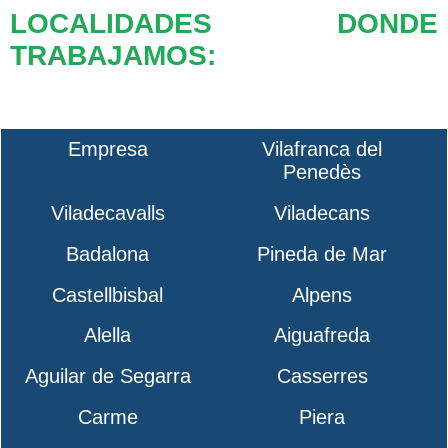
LOCALIDADES DONDE
TRABAJAMOS:
Empresa
Vilafranca del
Penedès
Viladecavalls
Viladecans
Badalona
Pineda de Mar
Castellbisbal
Alpens
Alella
Aiguafreda
Aguilar de Segarra
Casserres
Carme
Piera