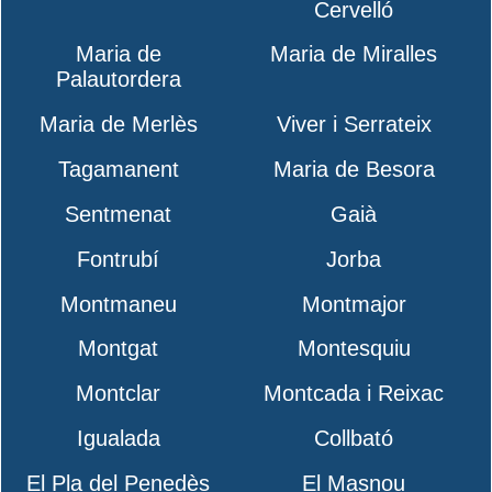
Cervelló
Maria de
Maria de Miralles
Palautordera
Maria de Merlès
Viver i Serrateix
Tagamanent
Maria de Besora
Sentmenat
Gaià
Fontrubí
Jorba
Montmaneu
Montmajor
Montgat
Montesquiu
Montclar
Montcada i Reixac
Igualada
Collbató
El Pla del Penedès
El Masnou