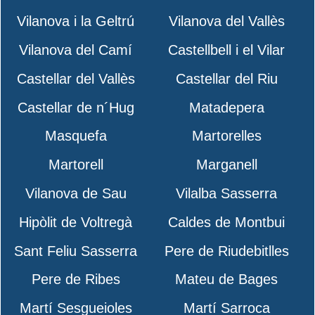
Vilanova i la Geltrú
Vilanova del Vallès
Vilanova del Camí
Castellbell i el Vilar
Castellar del Vallès
Castellar del Riu
Castellar de n´Hug
Matadepera
Masquefa
Martorelles
Martorell
Marganell
Vilanova de Sau
Vilalba Sasserra
Hipòlit de Voltregà
Caldes de Montbui
Sant Feliu Sasserra
Pere de Riudebitlles
Pere de Ribes
Mateu de Bages
Martí Sesgueioles
Martí Sarroca