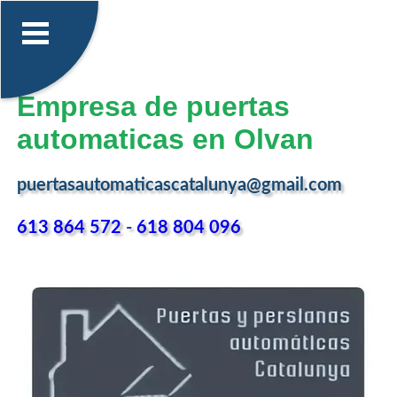
Empresa de puertas
automaticas en Olvan
puertasautomaticascatalunya@gmail.com
613 864 572
-
618 804 096