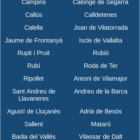
Campins
Calonge de Segarra
Callús
Calldetenes
Calella
Joan de Vilatorrada
Jaume de Frontanyà
Iscle de Vallalta
Rupit i Pruit
Rubió
Rubí
Roda de Ter
Ripollet
Antoni de Vilamajor
Sant Andreu de
Andreu de la Barca
Llavaneres
Agustí de Lluçanès
Adrià de Besòs
Sallent
Mataró
Badia del Vallès
Vilassar de Dalt