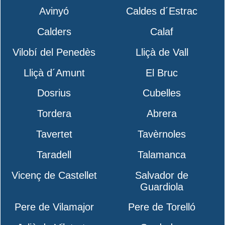
Avinyó
Caldes d´Estrac
Calders
Calaf
Vilobí del Penedès
Lliçà de Vall
Lliçà d´Amunt
El Bruc
Dosrius
Cubelles
Tordera
Abrera
Tavertet
Tavèrnoles
Taradell
Talamanca
Vicenç de Castellet
Salvador de
Guardiola
Pere de Vilamajor
Pere de Torelló