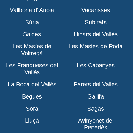
Vallbona d´Anoia
Vacarisses
Súria
Subirats
Saldes
Llinars del Vallès
Les Masíes de
Les Masies de Roda
Voltregà
Les Franqueses del
Les Cabanyes
Vallès
La Roca del Vallès
Parets del Vallès
Begues
Gallifa
Sora
Sagàs
Lluçà
Avinyonet del
Penedès