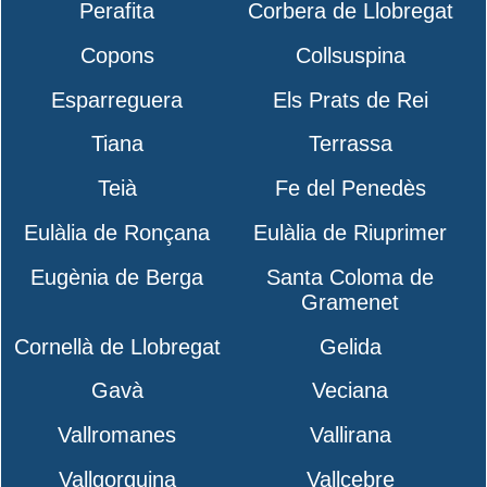
Perafita
Corbera de Llobregat
Copons
Collsuspina
Esparreguera
Els Prats de Rei
Tiana
Terrassa
Teià
Fe del Penedès
Eulàlia de Ronçana
Eulàlia de Riuprimer
Eugènia de Berga
Santa Coloma de
Gramenet
Cornellà de Llobregat
Gelida
Gavà
Veciana
Vallromanes
Vallirana
Vallgorguina
Vallcebre