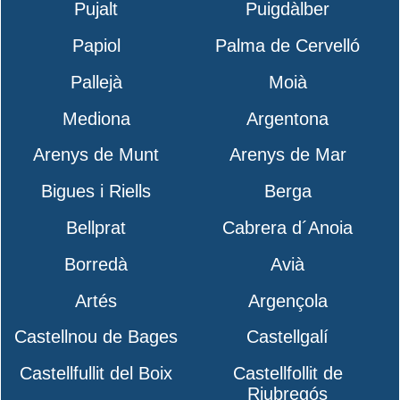
Pujalt
Puigdàlber
Papiol
Palma de Cervelló
Pallejà
Moià
Mediona
Argentona
Arenys de Munt
Arenys de Mar
Bigues i Riells
Berga
Bellprat
Cabrera d´Anoia
Borredà
Avià
Artés
Argençola
Castellnou de Bages
Castellgalí
Castellfullit del Boix
Castellfollit de
Riubregós