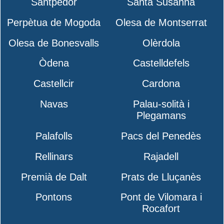
Santpedor
Santa Susanna
Perpètua de Mogoda
Olesa de Montserrat
Olesa de Bonesvalls
Olèrdola
Òdena
Castelldefels
Castellcir
Cardona
Navas
Palau-solità i
Plegamans
Palafolls
Pacs del Penedès
Rellinars
Rajadell
Premià de Dalt
Prats de Lluçanès
Pontons
Pont de Vilomara i
Rocafort