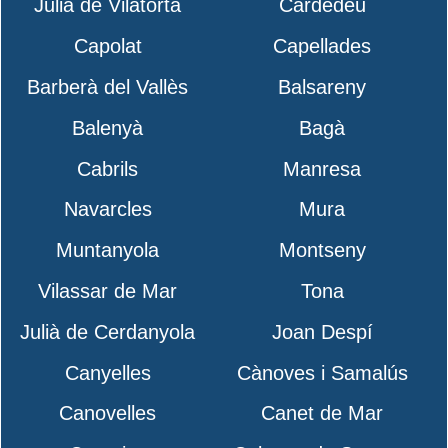
Julià de Vilatorta
Cardedeu
Capolat
Capellades
Barberà del Vallès
Balsareny
Balenyà
Bagà
Cabrils
Manresa
Navarcles
Mura
Muntanyola
Montseny
Vilassar de Mar
Tona
Julià de Cerdanyola
Joan Despí
Canyelles
Cànoves i Samalús
Canovelles
Canet de Mar