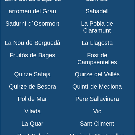
artomeu del Grau
Sabadell
Sadurní d´Osormort
La Pobla de
Claramunt
La Nou de Berguedà
La Llagosta
Fruitós de Bages
Fost de
Campsentelles
Quirze Safaja
Quirze del Vallès
Quirze de Besora
Quintí de Mediona
Pol de Mar
Pere Sallavinera
Vilada
Vic
La Quar
Sant Climent