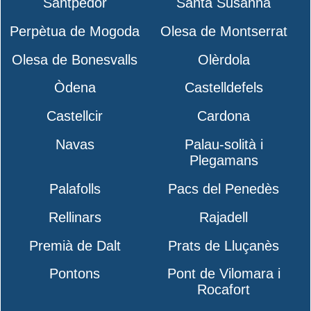
Santpedor
Santa Susanna
Perpètua de Mogoda
Olesa de Montserrat
Olesa de Bonesvalls
Olèrdola
Òdena
Castelldefels
Castellcir
Cardona
Navas
Palau-solità i
Plegamans
Palafolls
Pacs del Penedès
Rellinars
Rajadell
Premià de Dalt
Prats de Lluçanès
Pontons
Pont de Vilomara i
Rocafort