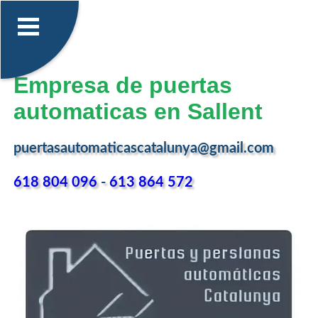
Empresa de puertas
automaticas en Sallent
puertasautomaticascatalunya@gmail.com
618 804 096
-
613 864 572