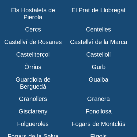
Els Hostalets de
El Prat de Llobregat
Pierola
Cercs
Centelles
Castellví de Rosanes
Castellví de la Marca
Castellterçol
Castellolí
Òrrius
Gurb
Guardiola de
Gualba
Berguedà
Granollers
Granera
Gisclareny
Fonollosa
Folgueroles
Fogars de Montclús
Fogars de la Selva
Fígols