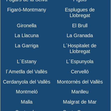
Figaró-Montmany
Esplugues de
Llobregat
Gironella
El Brull
La Llacuna
La Granada
La Garriga
L´Hospitalet de
Llobregat
L´Estany
L´Espunyola
l´Ametlla del Vallès
Cervelló
Cerdanyola del Vallès
Montornès del Vallès
Montmeló
Manlleu
Malla
Malgrat de Mar