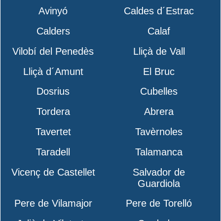
Avinyó
Caldes d´Estrac
Calders
Calaf
Vilobí del Penedès
Lliçà de Vall
Lliçà d´Amunt
El Bruc
Dosrius
Cubelles
Tordera
Abrera
Tavertet
Tavèrnoles
Taradell
Talamanca
Vicenç de Castellet
Salvador de
Guardiola
Pere de Vilamajor
Pere de Torelló