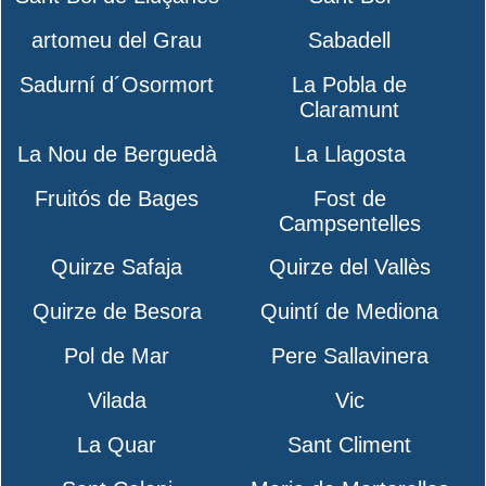
artomeu del Grau
Sabadell
Sadurní d´Osormort
La Pobla de
Claramunt
La Nou de Berguedà
La Llagosta
Fruitós de Bages
Fost de
Campsentelles
Quirze Safaja
Quirze del Vallès
Quirze de Besora
Quintí de Mediona
Pol de Mar
Pere Sallavinera
Vilada
Vic
La Quar
Sant Climent