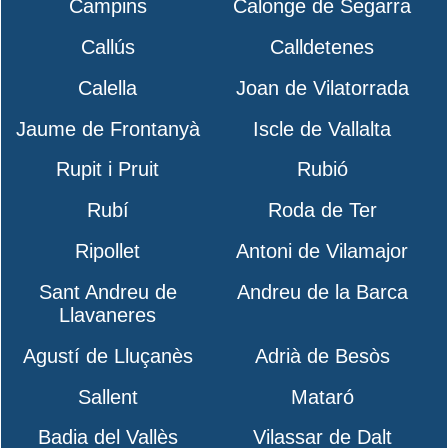
Campins
Calonge de Segarra
Callús
Calldetenes
Calella
Joan de Vilatorrada
Jaume de Frontanyà
Iscle de Vallalta
Rupit i Pruit
Rubió
Rubí
Roda de Ter
Ripollet
Antoni de Vilamajor
Sant Andreu de
Andreu de la Barca
Llavaneres
Agustí de Lluçanès
Adrià de Besòs
Sallent
Mataró
Badia del Vallès
Vilassar de Dalt