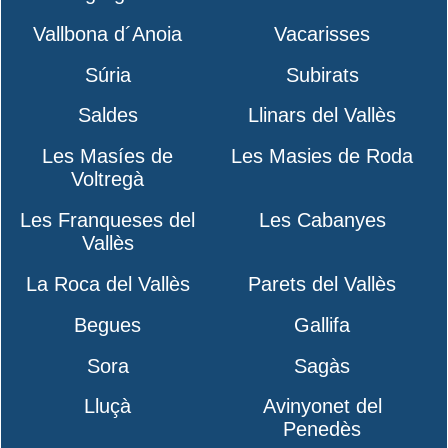
Vallbona d´Anoia
Vacarisses
Súria
Subirats
Saldes
Llinars del Vallès
Les Masíes de
Les Masies de Roda
Voltregà
Les Franqueses del
Les Cabanyes
Vallès
La Roca del Vallès
Parets del Vallès
Begues
Gallifa
Sora
Sagàs
Lluçà
Avinyonet del
Penedès