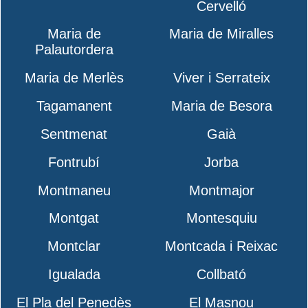
Cervelló
Maria de
Maria de Miralles
Palautordera
Maria de Merlès
Viver i Serrateix
Tagamanent
Maria de Besora
Sentmenat
Gaià
Fontrubí
Jorba
Montmaneu
Montmajor
Montgat
Montesquiu
Montclar
Montcada i Reixac
Igualada
Collbató
El Pla del Penedès
El Masnou