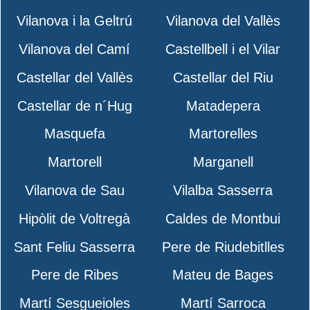
Vilanova i la Geltrú
Vilanova del Vallès
Vilanova del Camí
Castellbell i el Vilar
Castellar del Vallès
Castellar del Riu
Castellar de n´Hug
Matadepera
Masquefa
Martorelles
Martorell
Marganell
Vilanova de Sau
Vilalba Sasserra
Hipòlit de Voltregà
Caldes de Montbui
Sant Feliu Sasserra
Pere de Riudebitlles
Pere de Ribes
Mateu de Bages
Martí Sesgueioles
Martí Sarroca