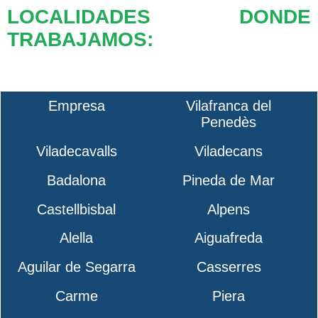
LOCALIDADES DONDE
TRABAJAMOS:
Empresa
Vilafranca del
Penedès
Viladecavalls
Viladecans
Badalona
Pineda de Mar
Castellbisbal
Alpens
Alella
Aiguafreda
Aguilar de Segarra
Casserres
Carme
Piera