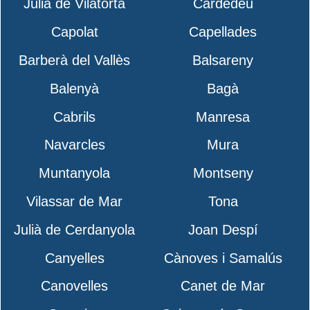
Julià de Vilatorta
Cardedeu
Capolat
Capellades
Barberà del Vallès
Balsareny
Balenyà
Bagà
Cabrils
Manresa
Navarcles
Mura
Muntanyola
Montseny
Vilassar de Mar
Tona
Julià de Cerdanyola
Joan Despí
Canyelles
Cànoves i Samalús
Canovelles
Canet de Mar