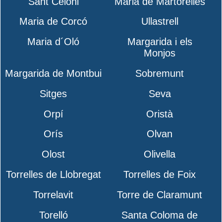
Sant Celoni
Maria de Martorelles
Maria de Corcó
Ullastrell
Maria d´Oló
Margarida i els
Monjos
Margarida de Montbui
Sobremunt
Sitges
Seva
Orpí
Oristà
Orís
Olvan
Olost
Olivella
Torrelles de Llobregat
Torrelles de Foix
Torrelavit
Torre de Claramunt
Torelló
Santa Coloma de