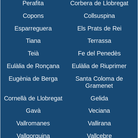
Perafita
Corbera de Llobregat
Copons
Collsuspina
Esparreguera
Els Prats de Rei
Tiana
Terrassa
Teià
Fe del Penedès
Eulàlia de Ronçana
Eulàlia de Riuprimer
Eugènia de Berga
Santa Coloma de
Gramenet
Cornellà de Llobregat
Gelida
Gavà
Veciana
Vallromanes
Vallirana
Vallgorguina
Vallcebre