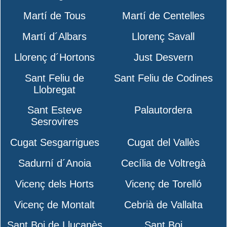
Martí de Tous
Martí de Centelles
Martí d´Albars
Llorenç Savall
Llorenç d´Hortons
Just Desvern
Sant Feliu de
Sant Feliu de Codines
Llobregat
Sant Esteve
Palautordera
Sesrovires
Cugat Sesgarrigues
Cugat del Vallès
Sadurní d´Anoia
Cecília de Voltregà
Vicenç dels Horts
Vicenç de Torelló
Vicenç de Montalt
Cebrià de Vallalta
Sant Boi de Lluçanès
Sant Boi