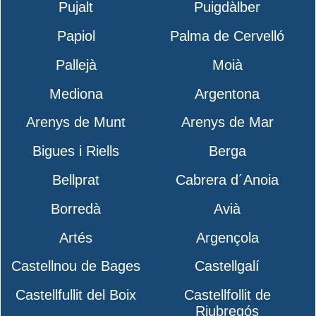
Pujalt
Puigdàlber
Papiol
Palma de Cervelló
Pallejà
Moià
Mediona
Argentona
Arenys de Munt
Arenys de Mar
Bigues i Riells
Berga
Bellprat
Cabrera d´Anoia
Borredà
Avià
Artés
Argençola
Castellnou de Bages
Castellgalí
Castellfullit del Boix
Castellfollit de
Riubregós