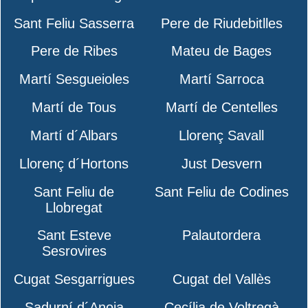
Sant Feliu Sasserra
Pere de Riudebitlles
Pere de Ribes
Mateu de Bages
Martí Sesgueioles
Martí Sarroca
Martí de Tous
Martí de Centelles
Martí d´Albars
Llorenç Savall
Llorenç d´Hortons
Just Desvern
Sant Feliu de
Sant Feliu de Codines
Llobregat
Sant Esteve
Palautordera
Sesrovires
Cugat Sesgarrigues
Cugat del Vallès
Sadurní d´Anoia
Cecília de Voltregà