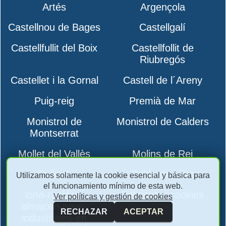
Artés
Argençola
Castellnou de Bages
Castellgalí
Castellfullit del Boix
Castellfollit de
Riubregós
Castellet i la Gornal
Castell de l´Areny
Puig-reig
Premià de Mar
Monistrol de
Monistrol de Calders
Montserrat
Mollet del Vallès
Molins de Rei
Polinyà
Pobla de Lillet
Utilizamos solamente la cookie esencial y básica para
el funcionamiento mínimo de esta web.
lona-rapidas-
Políticas y cookies
Ver políticas y gestión de cookies
almacen-nave-
RECHAZAR
ACEPTAR
industriales-en