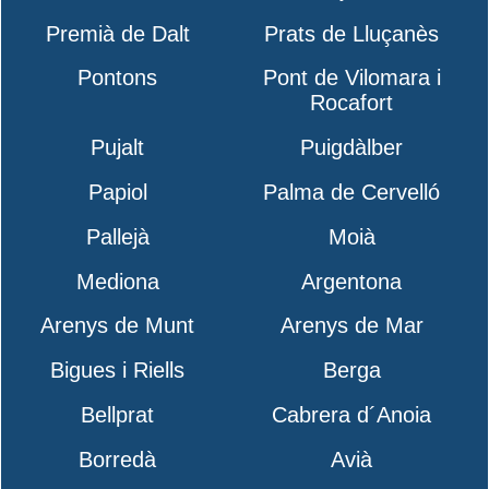
Premià de Dalt
Prats de Lluçanès
Pontons
Pont de Vilomara i
Rocafort
Pujalt
Puigdàlber
Papiol
Palma de Cervelló
Pallejà
Moià
Mediona
Argentona
Arenys de Munt
Arenys de Mar
Bigues i Riells
Berga
Bellprat
Cabrera d´Anoia
Borredà
Avià