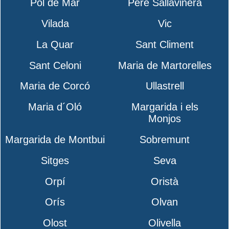
Pol de Mar
Pere Sallavinera
Vilada
Vic
La Quar
Sant Climent
Sant Celoni
Maria de Martorelles
Maria de Corcó
Ullastrell
Maria d´Oló
Margarida i els
Monjos
Margarida de Montbui
Sobremunt
Sitges
Seva
Orpí
Oristà
Orís
Olvan
Olost
Olivella