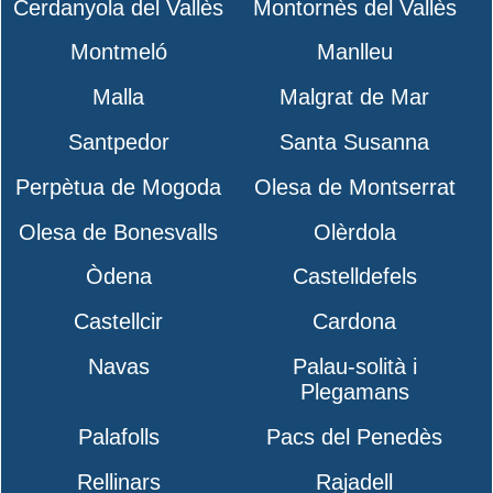
Cerdanyola del Vallès
Montornès del Vallès
Montmeló
Manlleu
Malla
Malgrat de Mar
Santpedor
Santa Susanna
Perpètua de Mogoda
Olesa de Montserrat
Olesa de Bonesvalls
Olèrdola
Òdena
Castelldefels
Castellcir
Cardona
Navas
Palau-solità i
Plegamans
Palafolls
Pacs del Penedès
Rellinars
Rajadell