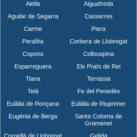
Alella
Aiguafreda
Aguilar de Segarra
Casserres
Carme
Piera
Perafita
Corbera de Llobregat
Copons
Collsuspina
Esparreguera
Els Prats de Rei
Tiana
Terrassa
Teià
Fe del Penedès
Eulàlia de Ronçana
Eulàlia de Riuprimer
Eugènia de Berga
Santa Coloma de
Gramenet
Cornellà de Llobregat
Gelida