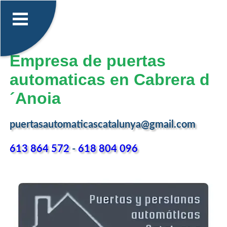
Empresa de puertas
automaticas en Cabrera d
´Anoia
puertasautomaticascatalunya@gmail.com
613 864 572
-
618 804 096