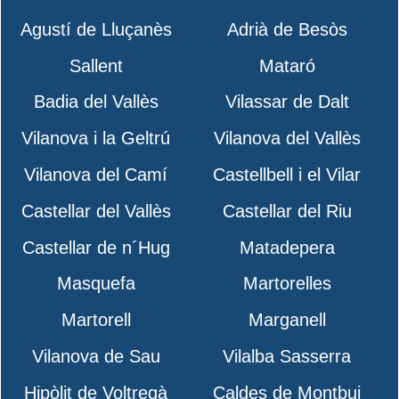
Agustí de Lluçanès
Adrià de Besòs
Sallent
Mataró
Badia del Vallès
Vilassar de Dalt
Vilanova i la Geltrú
Vilanova del Vallès
Vilanova del Camí
Castellbell i el Vilar
Castellar del Vallès
Castellar del Riu
Castellar de n´Hug
Matadepera
Masquefa
Martorelles
Martorell
Marganell
Vilanova de Sau
Vilalba Sasserra
Hipòlit de Voltregà
Caldes de Montbui