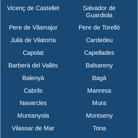
Vicenç de Castellet
Salvador de
Guardiola
Pere de Vilamajor
Pere de Torelló
Julià de Vilatorta
Cardedeu
Capolat
Capellades
Barberà del Vallès
Balsareny
Balenyà
Bagà
Cabrils
Manresa
Navarcles
Mura
Muntanyola
Montseny
Vilassar de Mar
Tona