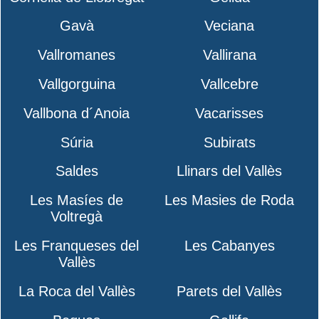
Gavà
Veciana
Vallromanes
Vallirana
Vallgorguina
Vallcebre
Vallbona d´Anoia
Vacarisses
Súria
Subirats
Saldes
Llinars del Vallès
Les Masíes de
Les Masies de Roda
Voltregà
Les Franqueses del
Les Cabanyes
Vallès
La Roca del Vallès
Parets del Vallès