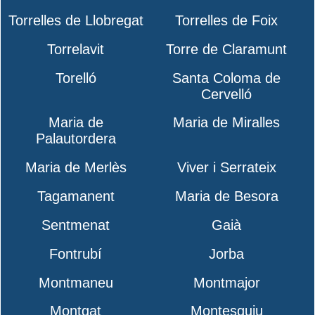
Torrelles de Llobregat
Torrelles de Foix
Torrelavit
Torre de Claramunt
Torelló
Santa Coloma de
Cervelló
Maria de
Maria de Miralles
Palautordera
Maria de Merlès
Viver i Serrateix
Tagamanent
Maria de Besora
Sentmenat
Gaià
Fontrubí
Jorba
Montmaneu
Montmajor
Montgat
Montesquiu