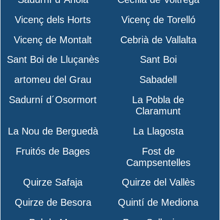
Vicenç dels Horts
Vicenç de Torelló
Vicenç de Montalt
Cebrià de Vallalta
Sant Boi de Lluçanès
Sant Boi
artomeu del Grau
Sabadell
Sadurní d´Osormort
La Pobla de
Claramunt
La Nou de Berguedà
La Llagosta
Fruitós de Bages
Fost de
Campsentelles
Quirze Safaja
Quirze del Vallès
Quirze de Besora
Quintí de Mediona