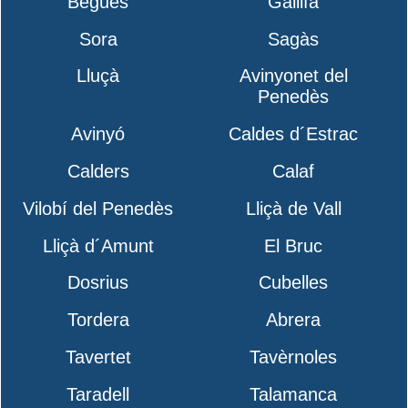
Begues
Gallifa
Sora
Sagàs
Lluçà
Avinyonet del
Penedès
Avinyó
Caldes d´Estrac
Calders
Calaf
Vilobí del Penedès
Lliçà de Vall
Lliçà d´Amunt
El Bruc
Dosrius
Cubelles
Tordera
Abrera
Tavertet
Tavèrnoles
Taradell
Talamanca