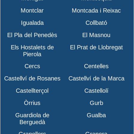
Montclar
Montcada i Reixac
Igualada
Collbató
El Pla del Penedès
El Masnou
Els Hostalets de
El Prat de Llobregat
Pierola
Cercs
Centelles
Castellví de Rosanes
Castellví de la Marca
Castellterçol
Castellolí
Òrrius
Gurb
Guardiola de
Gualba
Berguedà