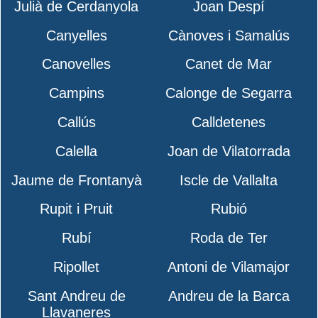
Julià de Cerdanyola
Joan Despí
Canyelles
Cànoves i Samalús
Canovelles
Canet de Mar
Campins
Calonge de Segarra
Callús
Calldetenes
Calella
Joan de Vilatorrada
Jaume de Frontanyà
Iscle de Vallalta
Rupit i Pruit
Rubió
Rubí
Roda de Ter
Ripollet
Antoni de Vilamajor
Sant Andreu de
Andreu de la Barca
Llavaneres