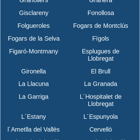
Granollers
Granera
Gisclareny
Fonollosa
Folgueroles
Fogars de Montclús
Fogars de la Selva
Fígols
Figaró-Montmany
Esplugues de
Llobregat
Gironella
El Brull
La Llacuna
La Granada
La Garriga
L´Hospitalet de
Llobregat
L´Estany
L´Espunyola
l´Ametlla del Vallès
Cervelló