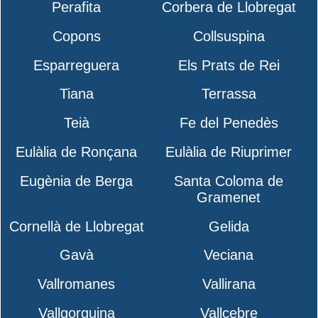
Perafita
Corbera de Llobregat
Copons
Collsuspina
Esparreguera
Els Prats de Rei
Tiana
Terrassa
Teià
Fe del Penedès
Eulàlia de Ronçana
Eulàlia de Riuprimer
Eugènia de Berga
Santa Coloma de
Gramenet
Cornellà de Llobregat
Gelida
Gavà
Veciana
Vallromanes
Vallirana
Vallgorguina
Vallcebre