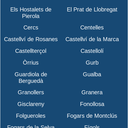
Els Hostalets de
El Prat de Llobregat
Pierola
Cercs
Centelles
Castellví de Rosanes
Castellví de la Marca
Castellterçol
Castellolí
Òrrius
Gurb
Guardiola de
Gualba
Berguedà
Granollers
Granera
Gisclareny
Fonollosa
Folgueroles
Fogars de Montclús
Fogars de la Selva
Fígols