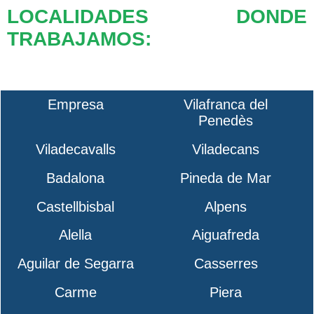
LOCALIDADES DONDE
TRABAJAMOS:
Empresa
Vilafranca del
Penedès
Viladecavalls
Viladecans
Badalona
Pineda de Mar
Castellbisbal
Alpens
Alella
Aiguafreda
Aguilar de Segarra
Casserres
Carme
Piera