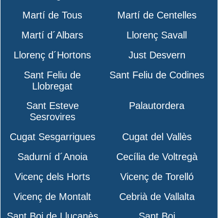
Martí de Tous
Martí de Centelles
Martí d´Albars
Llorenç Savall
Llorenç d´Hortons
Just Desvern
Sant Feliu de
Sant Feliu de Codines
Llobregat
Sant Esteve
Palautordera
Sesrovires
Cugat Sesgarrigues
Cugat del Vallès
Sadurní d´Anoia
Cecília de Voltregà
Vicenç dels Horts
Vicenç de Torelló
Vicenç de Montalt
Cebrià de Vallalta
Sant Boi de Lluçanès
Sant Boi