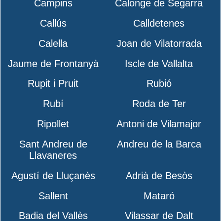
Campins
Calonge de Segarra
Callús
Calldetenes
Calella
Joan de Vilatorrada
Jaume de Frontanyà
Iscle de Vallalta
Rupit i Pruit
Rubió
Rubí
Roda de Ter
Ripollet
Antoni de Vilamajor
Sant Andreu de
Andreu de la Barca
Llavaneres
Agustí de Lluçanès
Adrià de Besòs
Sallent
Mataró
Badia del Vallès
Vilassar de Dalt