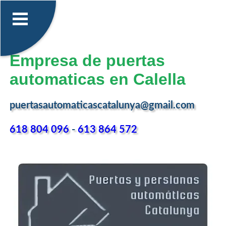
Empresa de puertas
automaticas en Calella
puertasautomaticascatalunya@gmail.com
618 804 096
-
613 864 572