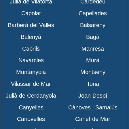
Julià de Vilatorta
Cardedeu
Capolat
Capellades
Barberà del Vallès
Balsareny
Balenyà
Bagà
Cabrils
Manresa
Navarcles
Mura
Muntanyola
Montseny
Vilassar de Mar
Tona
Julià de Cerdanyola
Joan Despí
Canyelles
Cànoves i Samalús
Canovelles
Canet de Mar