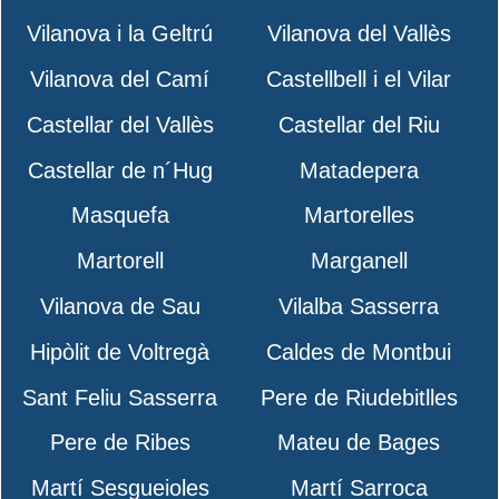
Vilanova i la Geltrú
Vilanova del Vallès
Vilanova del Camí
Castellbell i el Vilar
Castellar del Vallès
Castellar del Riu
Castellar de n´Hug
Matadepera
Masquefa
Martorelles
Martorell
Marganell
Vilanova de Sau
Vilalba Sasserra
Hipòlit de Voltregà
Caldes de Montbui
Sant Feliu Sasserra
Pere de Riudebitlles
Pere de Ribes
Mateu de Bages
Martí Sesgueioles
Martí Sarroca