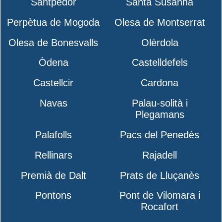
Santpedor
Santa Susanna
Perpètua de Mogoda
Olesa de Montserrat
Olesa de Bonesvalls
Olèrdola
Òdena
Castelldefels
Castellcir
Cardona
Navas
Palau-solità i
Plegamans
Palafolls
Pacs del Penedès
Rellinars
Rajadell
Premià de Dalt
Prats de Lluçanès
Pontons
Pont de Vilomara i
Rocafort