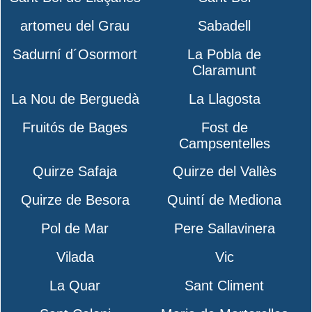
artomeu del Grau
Sabadell
Sadurní d´Osormort
La Pobla de
Claramunt
La Nou de Berguedà
La Llagosta
Fruitós de Bages
Fost de
Campsentelles
Quirze Safaja
Quirze del Vallès
Quirze de Besora
Quintí de Mediona
Pol de Mar
Pere Sallavinera
Vilada
Vic
La Quar
Sant Climent