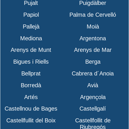
Pujalt
Puigdàlber
Papiol
Palma de Cervelló
Pallejà
Moià
Mediona
Argentona
Arenys de Munt
Arenys de Mar
Bigues i Riells
Berga
Bellprat
Cabrera d´Anoia
Borredà
Avià
Artés
Argençola
Castellnou de Bages
Castellgalí
Castellfullit del Boix
Castellfollit de
Riubregós