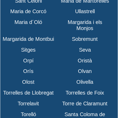
Sant Celoni
Maria de Martorelles
Maria de Corcó
Ullastrell
Maria d´Oló
Margarida i els
Monjos
Margarida de Montbui
Sobremunt
Sitges
Seva
Orpí
Oristà
Orís
Olvan
Olost
Olivella
Torrelles de Llobregat
Torrelles de Foix
Torrelavit
Torre de Claramunt
Torelló
Santa Coloma de