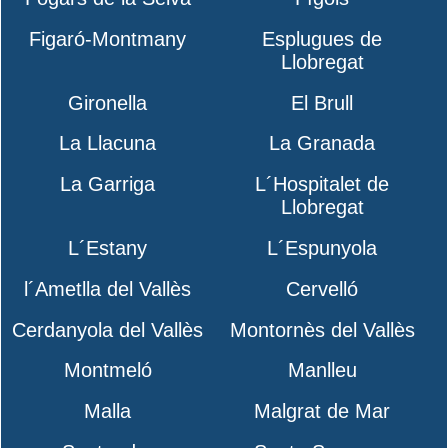
Figaró-Montmany
Esplugues de
Llobregat
Gironella
El Brull
La Llacuna
La Granada
La Garriga
L´Hospitalet de
Llobregat
L´Estany
L´Espunyola
l´Ametlla del Vallès
Cervelló
Cerdanyola del Vallès
Montornès del Vallès
Montmeló
Manlleu
Malla
Malgrat de Mar