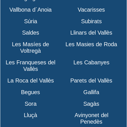
Vallbona d´Anoia
Vacarisses
Súria
Subirats
Saldes
Llinars del Vallès
Les Masíes de
Les Masies de Roda
Voltregà
Les Franqueses del
Les Cabanyes
Vallès
La Roca del Vallès
Parets del Vallès
Begues
Gallifa
Sora
Sagàs
Lluçà
Avinyonet del
Penedès