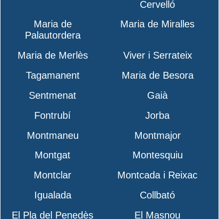
Cervelló
Maria de
Maria de Miralles
Palautordera
Maria de Merlès
Viver i Serrateix
Tagamanent
Maria de Besora
Sentmenat
Gaià
Fontrubí
Jorba
Montmaneu
Montmajor
Montgat
Montesquiu
Montclar
Montcada i Reixac
Igualada
Collbató
El Pla del Penedès
El Masnou