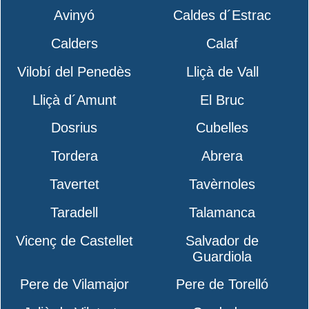
Avinyó
Caldes d´Estrac
Calders
Calaf
Vilobí del Penedès
Lliçà de Vall
Lliçà d´Amunt
El Bruc
Dosrius
Cubelles
Tordera
Abrera
Tavertet
Tavèrnoles
Taradell
Talamanca
Vicenç de Castellet
Salvador de
Guardiola
Pere de Vilamajor
Pere de Torelló