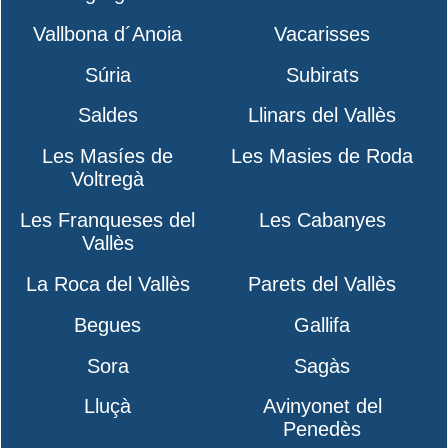
Vallbona d´Anoia
Vacarisses
Súria
Subirats
Saldes
Llinars del Vallès
Les Masíes de
Les Masies de Roda
Voltregà
Les Franqueses del
Les Cabanyes
Vallès
La Roca del Vallès
Parets del Vallès
Begues
Gallifa
Sora
Sagàs
Lluçà
Avinyonet del
Penedès