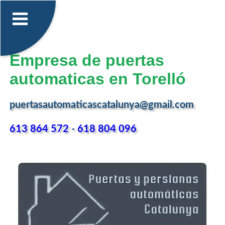
Empresa de puertas
automaticas en Torelló
puertasautomaticascatalunya@gmail.com
613 864 572
-
618 804 096