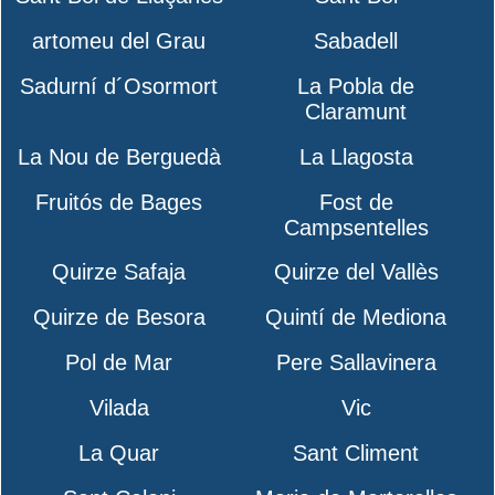
artomeu del Grau
Sabadell
Sadurní d´Osormort
La Pobla de
Claramunt
La Nou de Berguedà
La Llagosta
Fruitós de Bages
Fost de
Campsentelles
Quirze Safaja
Quirze del Vallès
Quirze de Besora
Quintí de Mediona
Pol de Mar
Pere Sallavinera
Vilada
Vic
La Quar
Sant Climent