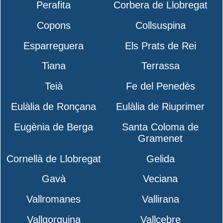
Perafita
Corbera de Llobregat
Copons
Collsuspina
Esparreguera
Els Prats de Rei
Tiana
Terrassa
Teià
Fe del Penedès
Eulàlia de Ronçana
Eulàlia de Riuprimer
Eugènia de Berga
Santa Coloma de
Gramenet
Cornellà de Llobregat
Gelida
Gavà
Veciana
Vallromanes
Vallirana
Vallgorguina
Vallcebre