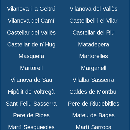
Vilanova i la Geltrú
Vilanova del Vallès
Vilanova del Camí
Castellbell i el Vilar
Castellar del Vallès
Castellar del Riu
Castellar de n´Hug
Matadepera
Masquefa
Martorelles
Martorell
Marganell
Vilanova de Sau
Vilalba Sasserra
Hipòlit de Voltregà
Caldes de Montbui
Sant Feliu Sasserra
Pere de Riudebitlles
Pere de Ribes
Mateu de Bages
Martí Sesgueioles
Martí Sarroca