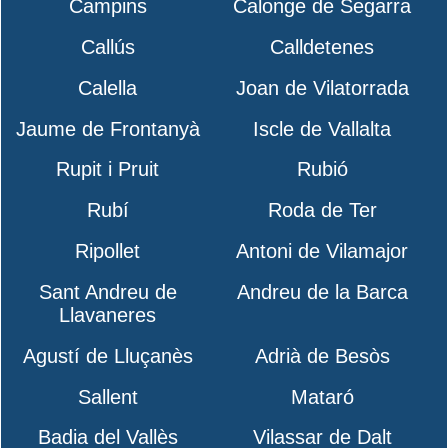
Campins
Calonge de Segarra
Callús
Calldetenes
Calella
Joan de Vilatorrada
Jaume de Frontanyà
Iscle de Vallalta
Rupit i Pruit
Rubió
Rubí
Roda de Ter
Ripollet
Antoni de Vilamajor
Sant Andreu de
Andreu de la Barca
Llavaneres
Agustí de Lluçanès
Adrià de Besòs
Sallent
Mataró
Badia del Vallès
Vilassar de Dalt