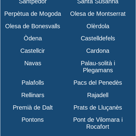
Santpedor
Santa Susanna
Perpètua de Mogoda
Olesa de Montserrat
Olesa de Bonesvalls
Olèrdola
Òdena
Castelldefels
Castellcir
Cardona
Navas
Palau-solità i
Plegamans
Palafolls
Pacs del Penedès
Rellinars
Rajadell
Premià de Dalt
Prats de Lluçanès
Pontons
Pont de Vilomara i
Rocafort