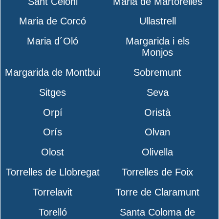
Sant Celoni
Maria de Martorelles
Maria de Corcó
Ullastrell
Maria d´Oló
Margarida i els
Monjos
Margarida de Montbui
Sobremunt
Sitges
Seva
Orpí
Oristà
Orís
Olvan
Olost
Olivella
Torrelles de Llobregat
Torrelles de Foix
Torrelavit
Torre de Claramunt
Torelló
Santa Coloma de