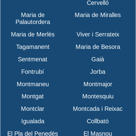
Cervelló
Maria de
Maria de Miralles
Palautordera
Maria de Merlès
Viver i Serrateix
Tagamanent
Maria de Besora
Sentmenat
Gaià
Fontrubí
Jorba
Montmaneu
Montmajor
Montgat
Montesquiu
Montclar
Montcada i Reixac
Igualada
Collbató
El Pla del Penedès
El Masnou