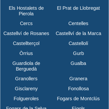
Els Hostalets de
El Prat de Llobregat
Pierola
Cercs
Centelles
Castellví de Rosanes
Castellví de la Marca
Castellterçol
Castellolí
Òrrius
Gurb
Guardiola de
Gualba
Berguedà
Granollers
Granera
Gisclareny
Fonollosa
Folgueroles
Fogars de Montclús
Fogars de la Selva
Fígols