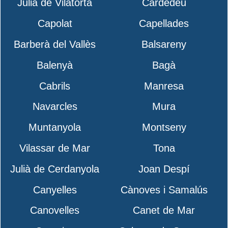
Julià de Vilatorta
Cardedeu
Capolat
Capellades
Barberà del Vallès
Balsareny
Balenyà
Bagà
Cabrils
Manresa
Navarcles
Mura
Muntanyola
Montseny
Vilassar de Mar
Tona
Julià de Cerdanyola
Joan Despí
Canyelles
Cànoves i Samalús
Canovelles
Canet de Mar