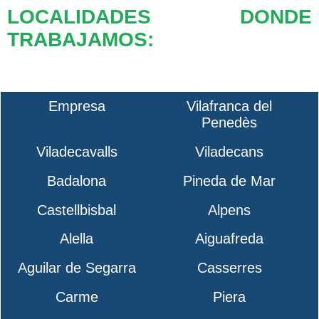
LOCALIDADES DONDE
TRABAJAMOS:
Empresa
Vilafranca del
Penedès
Viladecavalls
Viladecans
Badalona
Pineda de Mar
Castellbisbal
Alpens
Alella
Aiguafreda
Aguilar de Segarra
Casserres
Carme
Piera