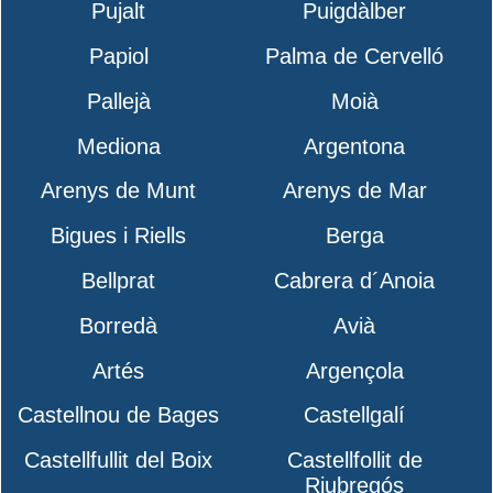
Pujalt
Puigdàlber
Papiol
Palma de Cervelló
Pallejà
Moià
Mediona
Argentona
Arenys de Munt
Arenys de Mar
Bigues i Riells
Berga
Bellprat
Cabrera d´Anoia
Borredà
Avià
Artés
Argençola
Castellnou de Bages
Castellgalí
Castellfullit del Boix
Castellfollit de
Riubregós