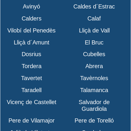
Avinyó
Caldes d´Estrac
Calders
Calaf
Vilobí del Penedès
Lliçà de Vall
Lliçà d´Amunt
El Bruc
Dosrius
Cubelles
Tordera
Abrera
Tavertet
Tavèrnoles
Taradell
Talamanca
Vicenç de Castellet
Salvador de
Guardiola
Pere de Vilamajor
Pere de Torelló