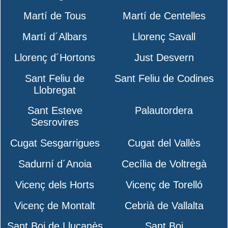
Martí de Tous
Martí de Centelles
Martí d´Albars
Llorenç Savall
Llorenç d´Hortons
Just Desvern
Sant Feliu de
Sant Feliu de Codines
Llobregat
Sant Esteve
Palautordera
Sesrovires
Cugat Sesgarrigues
Cugat del Vallès
Sadurní d´Anoia
Cecília de Voltregà
Vicenç dels Horts
Vicenç de Torelló
Vicenç de Montalt
Cebrià de Vallalta
Sant Boi de Lluçanès
Sant Boi