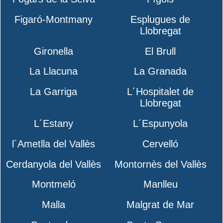
Figaró-Montmany
Esplugues de
Llobregat
Gironella
El Brull
La Llacuna
La Granada
La Garriga
L´Hospitalet de
Llobregat
L´Estany
L´Espunyola
l´Ametlla del Vallès
Cervelló
Cerdanyola del Vallès
Montornès del Vallès
Montmeló
Manlleu
Malla
Malgrat de Mar