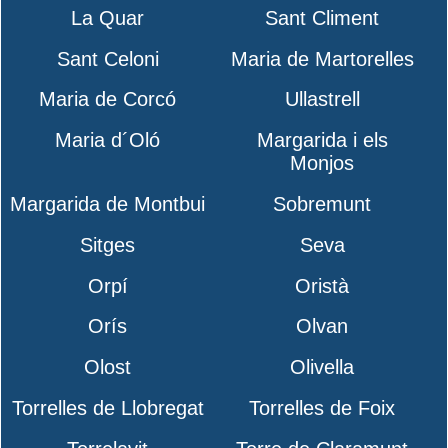
La Quar
Sant Climent
Sant Celoni
Maria de Martorelles
Maria de Corcó
Ullastrell
Maria d´Oló
Margarida i els
Monjos
Margarida de Montbui
Sobremunt
Sitges
Seva
Orpí
Oristà
Orís
Olvan
Olost
Olivella
Torrelles de Llobregat
Torrelles de Foix