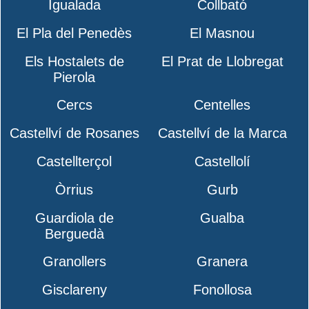
Igualada
Collbató
El Pla del Penedès
El Masnou
Els Hostalets de
El Prat de Llobregat
Pierola
Cercs
Centelles
Castellví de Rosanes
Castellví de la Marca
Castellterçol
Castellolí
Òrrius
Gurb
Guardiola de
Gualba
Berguedà
Granollers
Granera
Gisclareny
Fonollosa