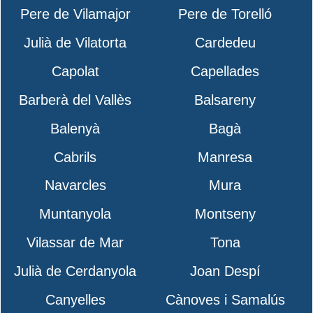
Pere de Vilamajor
Pere de Torelló
Julià de Vilatorta
Cardedeu
Capolat
Capellades
Barberà del Vallès
Balsareny
Balenyà
Bagà
Cabrils
Manresa
Navarcles
Mura
Muntanyola
Montseny
Vilassar de Mar
Tona
Julià de Cerdanyola
Joan Despí
Canyelles
Cànoves i Samalús