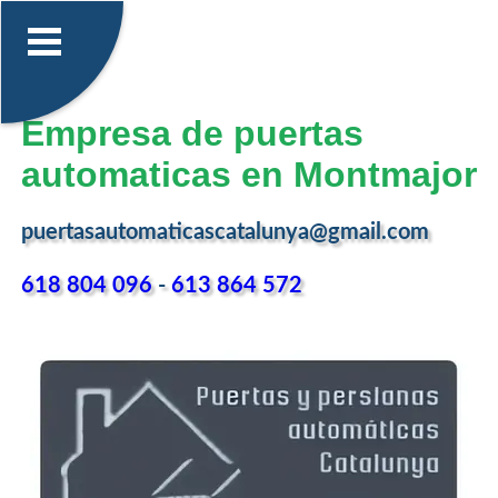
Empresa de puertas
automaticas en Montmajor
puertasautomaticascatalunya@gmail.com
618 804 096
-
613 864 572