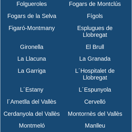
Folgueroles
Fogars de Montclús
Fogars de la Selva
Fígols
Figaró-Montmany
Esplugues de
Llobregat
Gironella
El Brull
La Llacuna
La Granada
La Garriga
L´Hospitalet de
Llobregat
L´Estany
L´Espunyola
l´Ametlla del Vallès
Cervelló
Cerdanyola del Vallès
Montornès del Vallès
Montmeló
Manlleu