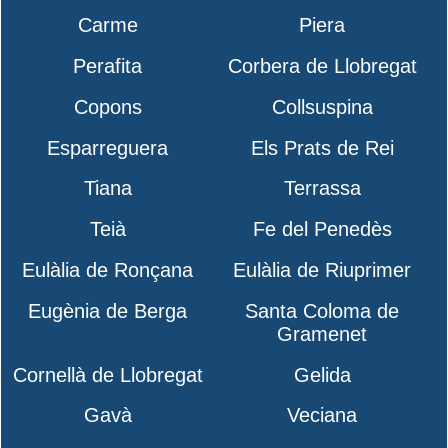
Carme
Piera
Perafita
Corbera de Llobregat
Copons
Collsuspina
Esparreguera
Els Prats de Rei
Tiana
Terrassa
Teià
Fe del Penedès
Eulàlia de Ronçana
Eulàlia de Riuprimer
Eugènia de Berga
Santa Coloma de
Gramenet
Cornellà de Llobregat
Gelida
Gavà
Veciana