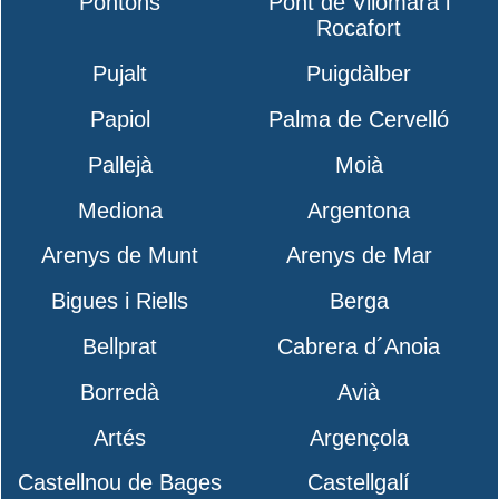
Pontons
Pont de Vilomara i
Rocafort
Pujalt
Puigdàlber
Papiol
Palma de Cervelló
Pallejà
Moià
Mediona
Argentona
Arenys de Munt
Arenys de Mar
Bigues i Riells
Berga
Bellprat
Cabrera d´Anoia
Borredà
Avià
Artés
Argençola
Castellnou de Bages
Castellgalí