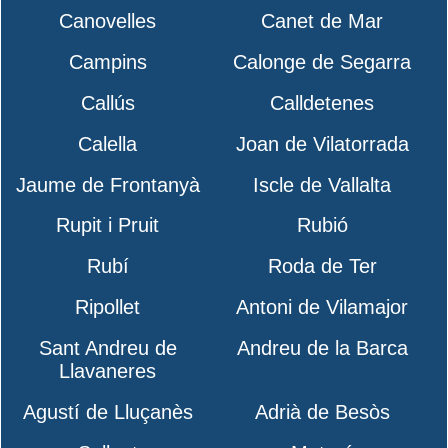
Canovelles
Canet de Mar
Campins
Calonge de Segarra
Callús
Calldetenes
Calella
Joan de Vilatorrada
Jaume de Frontanyà
Iscle de Vallalta
Rupit i Pruit
Rubió
Rubí
Roda de Ter
Ripollet
Antoni de Vilamajor
Sant Andreu de
Andreu de la Barca
Llavaneres
Agustí de Lluçanès
Adrià de Besòs