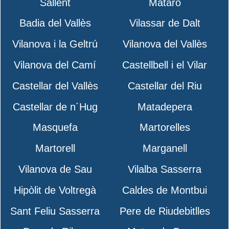
Sallent
Mataró
Badia del Vallès
Vilassar de Dalt
Vilanova i la Geltrú
Vilanova del Vallès
Vilanova del Camí
Castellbell i el Vilar
Castellar del Vallès
Castellar del Riu
Castellar de n´Hug
Matadepera
Masquefa
Martorelles
Martorell
Marganell
Vilanova de Sau
Vilalba Sasserra
Hipòlit de Voltregà
Caldes de Montbui
Sant Feliu Sasserra
Pere de Riudebitlles