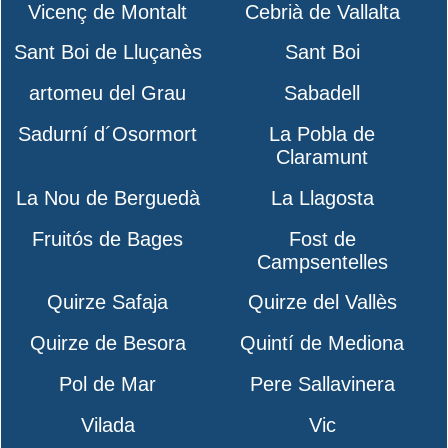
Vicenç de Montalt
Cebrià de Vallalta
Sant Boi de Lluçanès
Sant Boi
artomeu del Grau
Sabadell
Sadurní d´Osormort
La Pobla de
Claramunt
La Nou de Berguedà
La Llagosta
Fruitós de Bages
Fost de
Campsentelles
Quirze Safaja
Quirze del Vallès
Quirze de Besora
Quintí de Mediona
Pol de Mar
Pere Sallavinera
Vilada
Vic