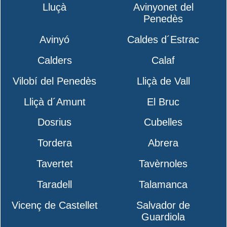
Lluçà
Avinyonet del
Penedès
Avinyó
Caldes d´Estrac
Calders
Calaf
Vilobí del Penedès
Lliçà de Vall
Lliçà d´Amunt
El Bruc
Dosrius
Cubelles
Tordera
Abrera
Tavertet
Tavèrnoles
Taradell
Talamanca
Vicenç de Castellet
Salvador de
Guardiola