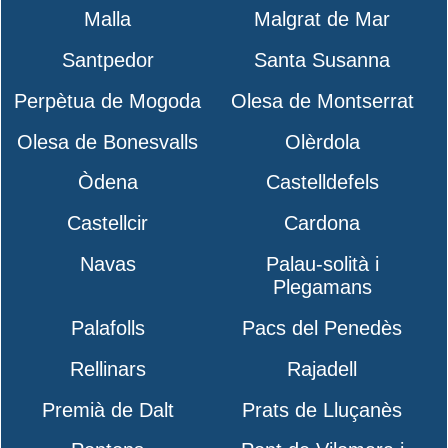
Malla
Malgrat de Mar
Santpedor
Santa Susanna
Perpètua de Mogoda
Olesa de Montserrat
Olesa de Bonesvalls
Olèrdola
Òdena
Castelldefels
Castellcir
Cardona
Navas
Palau-solità i
Plegamans
Palafolls
Pacs del Penedès
Rellinars
Rajadell
Premià de Dalt
Prats de Lluçanès