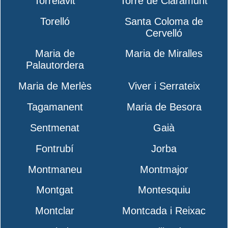
Torrelavit
Torre de Claramunt
Torelló
Santa Coloma de
Cervelló
Maria de
Maria de Miralles
Palautordera
Maria de Merlès
Viver i Serrateix
Tagamanent
Maria de Besora
Sentmenat
Gaià
Fontrubí
Jorba
Montmaneu
Montmajor
Montgat
Montesquiu
Montclar
Montcada i Reixac