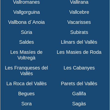
Vallromanes
Vallirana
Vallgorguina
Vallcebre
Vallbona d´Anoia
Vacarisses
Súria
Subirats
Saldes
Llinars del Vallès
Les Masíes de
Les Masies de Roda
Voltregà
Les Franqueses del
Les Cabanyes
Vallès
La Roca del Vallès
Parets del Vallès
Begues
Gallifa
Sora
Sagàs