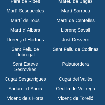
Pere de Ribes
Mateu de Bages
Martí Sesgueioles
Martí Sarroca
Martí de Tous
Martí de Centelles
Martí d´Albars
Llorenç Savall
Llorenç d´Hortons
Just Desvern
Sant Feliu de
Sant Feliu de Codines
Llobregat
Sant Esteve
Palautordera
Sesrovires
Cugat Sesgarrigues
Cugat del Vallès
Sadurní d´Anoia
Cecília de Voltregà
Vicenç dels Horts
Vicenç de Torelló