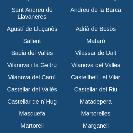
Sant Andreu de
Andreu de la Barca
Llavaneres
Agustí de Lluçanès
Adrià de Besòs
Sallent
Mataró
Badia del Vallès
Vilassar de Dalt
Vilanova i la Geltrú
Vilanova del Vallès
Vilanova del Camí
Castellbell i el Vilar
Castellar del Vallès
Castellar del Riu
Castellar de n´Hug
Matadepera
Masquefa
Martorelles
Martorell
Marganell