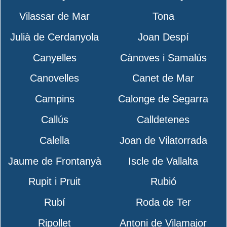
Vilassar de Mar
Tona
Julià de Cerdanyola
Joan Despí
Canyelles
Cànoves i Samalús
Canovelles
Canet de Mar
Campins
Calonge de Segarra
Callús
Calldetenes
Calella
Joan de Vilatorrada
Jaume de Frontanyà
Iscle de Vallalta
Rupit i Pruit
Rubió
Rubí
Roda de Ter
Ripollet
Antoni de Vilamajor