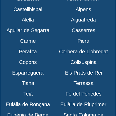
Castellbisbal
Alpens
Alella
Aiguafreda
Aguilar de Segarra
Casserres
Carme
Piera
Perafita
Corbera de Llobregat
Copons
Collsuspina
Esparreguera
Els Prats de Rei
Tiana
Terrassa
Teià
Fe del Penedès
Eulàlia de Ronçana
Eulàlia de Riuprimer
Eugènia de Berga
Santa Coloma de