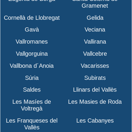
Gramenet
Cornellà de Llobregat
Gelida
Gavà
Veciana
Vallromanes
Vallirana
Vallgorguina
Vallcebre
Vallbona d´Anoia
Vacarisses
Súria
Subirats
Saldes
Llinars del Vallès
Les Masíes de
Les Masies de Roda
Voltregà
Les Franqueses del
Les Cabanyes
Vallès