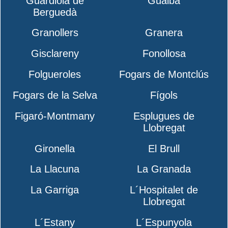
Guardiola de
Gualba
Berguedà
Granollers
Granera
Gisclareny
Fonollosa
Folgueroles
Fogars de Montclús
Fogars de la Selva
Fígols
Figaró-Montmany
Esplugues de
Llobregat
Gironella
El Brull
La Llacuna
La Granada
La Garriga
L´Hospitalet de
Llobregat
L´Estany
L´Espunyola