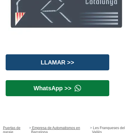
LLAMAR >>
WhatsApp >>
Puertas de
Empresa de Automatismos en
Les Franqueses del
garaje
Barcelona
Vallès