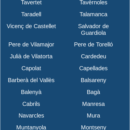
Tavertet
Tavèrnoles
Taradell
Talamanca
Vicenç de Castellet
Salvador de
Guardiola
Pere de Vilamajor
Pere de Torelló
Julià de Vilatorta
Cardedeu
Capolat
Capellades
Barberà del Vallès
Balsareny
Balenyà
Bagà
Cabrils
Manresa
Navarcles
Mura
Muntanyola
Montseny