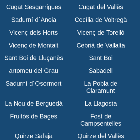
Cugat Sesgarrigues
Cugat del Vallès
Sadurní d´Anoia
Cecília de Voltregà
Vicenç dels Horts
Vicenç de Torelló
Vicenç de Montalt
Cebrià de Vallalta
Sant Boi de Lluçanès
Sant Boi
artomeu del Grau
Sabadell
Sadurní d´Osormort
La Pobla de
Claramunt
La Nou de Berguedà
La Llagosta
Fruitós de Bages
Fost de
Campsentelles
Quirze Safaja
Quirze del Vallès