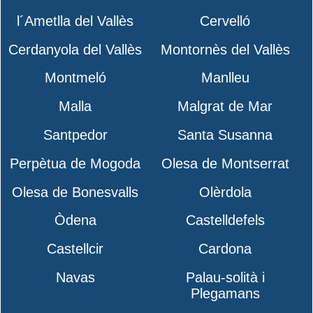
l´Ametlla del Vallès
Cervelló
Cerdanyola del Vallès
Montornès del Vallès
Montmeló
Manlleu
Malla
Malgrat de Mar
Santpedor
Santa Susanna
Perpètua de Mogoda
Olesa de Montserrat
Olesa de Bonesvalls
Olèrdola
Òdena
Castelldefels
Castellcir
Cardona
Navas
Palau-solità i
Plegamans