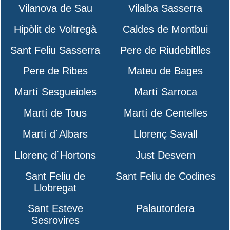
Vilanova de Sau
Vilalba Sasserra
Hipòlit de Voltregà
Caldes de Montbui
Sant Feliu Sasserra
Pere de Riudebitlles
Pere de Ribes
Mateu de Bages
Martí Sesgueioles
Martí Sarroca
Martí de Tous
Martí de Centelles
Martí d´Albars
Llorenç Savall
Llorenç d´Hortons
Just Desvern
Sant Feliu de
Sant Feliu de Codines
Llobregat
Sant Esteve
Palautordera
Sesrovires