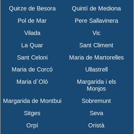
Quirze de Besora
Quintí de Mediona
Pol de Mar
Pere Sallavinera
Vilada
Vic
La Quar
Sant Climent
Sant Celoni
Maria de Martorelles
Maria de Corcó
Ullastrell
Maria d´Oló
Margarida i els
Monjos
Margarida de Montbui
Sobremunt
Sitges
Seva
Orpí
Oristà