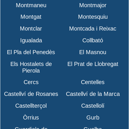
Montmaneu
Montmajor
Montgat
Montesquiu
Montclar
Montcada i Reixac
Igualada
Collbató
El Pla del Penedès
El Masnou
Els Hostalets de
El Prat de Llobregat
Pierola
Cercs
Centelles
Castellví de Rosanes
Castellví de la Marca
Castellterçol
Castellolí
Òrrius
Gurb