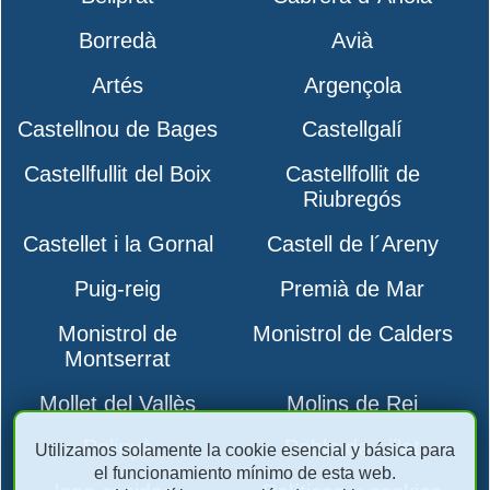
Borredà
Avià
Artés
Argençola
Castellnou de Bages
Castellgalí
Castellfullit del Boix
Castellfollit de
Riubregós
Castellet i la Gornal
Castell de l´Areny
Puig-reig
Premià de Mar
Monistrol de
Monistrol de Calders
Montserrat
Mollet del Vallès
Molins de Rei
Polinyà
Pobla de Lillet
Utilizamos solamente la cookie esencial y básica para
el funcionamiento mínimo de esta web.