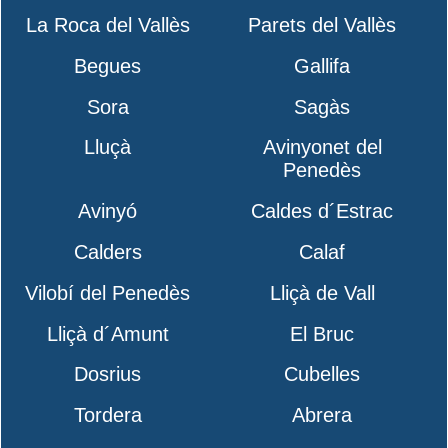
La Roca del Vallès
Parets del Vallès
Begues
Gallifa
Sora
Sagàs
Lluçà
Avinyonet del
Penedès
Avinyó
Caldes d´Estrac
Calders
Calaf
Vilobí del Penedès
Lliçà de Vall
Lliçà d´Amunt
El Bruc
Dosrius
Cubelles
Tordera
Abrera