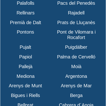
Palafolls
Pacs del Penedès
Rellinars
Rajadell
Premià de Dalt
Prats de Lluçanès
Pontons
Pont de Vilomara i
Rocafort
Pujalt
Puigdàlber
Papiol
Palma de Cervelló
Pallejà
Moià
Mediona
Argentona
Arenys de Munt
Arenys de Mar
Bigues i Riells
Berga
Bellprat
Cabrera d´Anoia