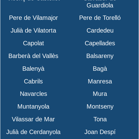
Guardiola
Pere de Vilamajor
Pere de Torelló
Julià de Vilatorta
Cardedeu
Capolat
Capellades
Barberà del Vallès
Balsareny
Balenyà
Bagà
Cabrils
Manresa
Navarcles
Mura
Muntanyola
Montseny
Vilassar de Mar
Tona
Julià de Cerdanyola
Joan Despí