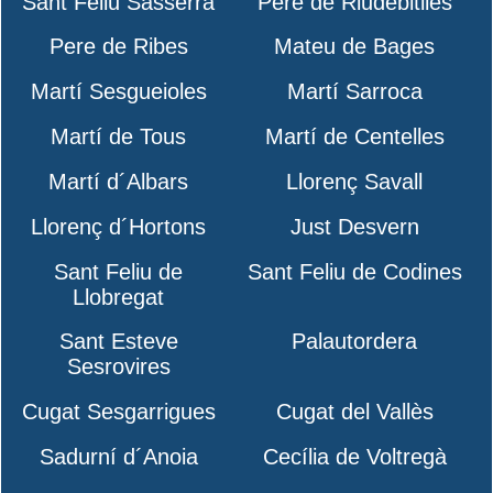
Sant Feliu Sasserra
Pere de Riudebitlles
Pere de Ribes
Mateu de Bages
Martí Sesgueioles
Martí Sarroca
Martí de Tous
Martí de Centelles
Martí d´Albars
Llorenç Savall
Llorenç d´Hortons
Just Desvern
Sant Feliu de
Sant Feliu de Codines
Llobregat
Sant Esteve
Palautordera
Sesrovires
Cugat Sesgarrigues
Cugat del Vallès
Sadurní d´Anoia
Cecília de Voltregà