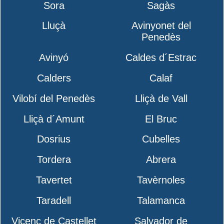
Sora
Sagàs
Lluçà
Avinyonet del
Penedès
Avinyó
Caldes d´Estrac
Calders
Calaf
Vilobí del Penedès
Lliçà de Vall
Lliçà d´Amunt
El Bruc
Dosrius
Cubelles
Tordera
Abrera
Tavertet
Tavèrnoles
Taradell
Talamanca
Vicenç de Castellet
Salvador de