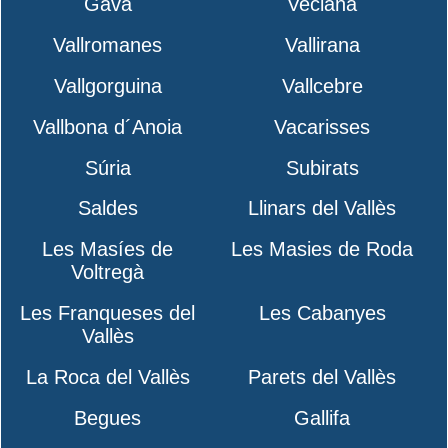
Gavà
Veciana
Vallromanes
Vallirana
Vallgorguina
Vallcebre
Vallbona d´Anoia
Vacarisses
Súria
Subirats
Saldes
Llinars del Vallès
Les Masíes de
Les Masies de Roda
Voltregà
Les Franqueses del
Les Cabanyes
Vallès
La Roca del Vallès
Parets del Vallès
Begues
Gallifa