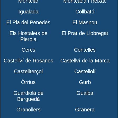
Montclar
Montcada i Reixac
Igualada
Collbató
El Pla del Penedès
El Masnou
Els Hostalets de
El Prat de Llobregat
Pierola
Cercs
Centelles
Castellví de Rosanes
Castellví de la Marca
Castellterçol
Castellolí
Òrrius
Gurb
Guardiola de
Gualba
Berguedà
Granollers
Granera