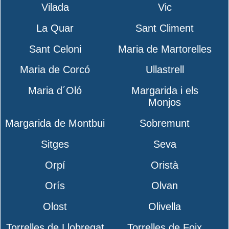
Vilada
Vic
La Quar
Sant Climent
Sant Celoni
Maria de Martorelles
Maria de Corcó
Ullastrell
Maria d´Oló
Margarida i els
Monjos
Margarida de Montbui
Sobremunt
Sitges
Seva
Orpí
Oristà
Orís
Olvan
Olost
Olivella
Torrelles de Llobregat
Torrelles de Foix