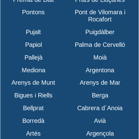
Pontons
Pont de Vilomara i
Rocafort
Pujalt
Puigdàlber
Papiol
Palma de Cervelló
Pallejà
Moià
Mediona
Argentona
Arenys de Munt
Arenys de Mar
Bigues i Riells
Berga
Bellprat
Cabrera d´Anoia
Borredà
Avià
Artés
Argençola