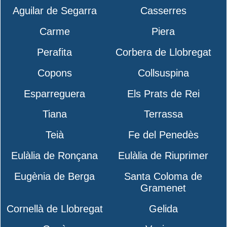
Aguilar de Segarra
Casserres
Carme
Piera
Perafita
Corbera de Llobregat
Copons
Collsuspina
Esparreguera
Els Prats de Rei
Tiana
Terrassa
Teià
Fe del Penedès
Eulàlia de Ronçana
Eulàlia de Riuprimer
Eugènia de Berga
Santa Coloma de
Gramenet
Cornellà de Llobregat
Gelida