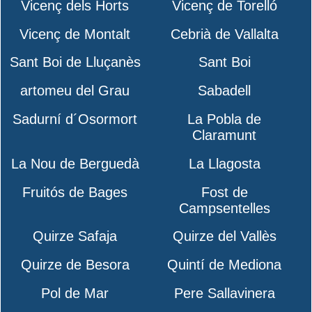
Vicenç dels Horts
Vicenç de Torelló
Vicenç de Montalt
Cebrià de Vallalta
Sant Boi de Lluçanès
Sant Boi
artomeu del Grau
Sabadell
Sadurní d´Osormort
La Pobla de
Claramunt
La Nou de Berguedà
La Llagosta
Fruitós de Bages
Fost de
Campsentelles
Quirze Safaja
Quirze del Vallès
Quirze de Besora
Quintí de Mediona
Pol de Mar
Pere Sallavinera