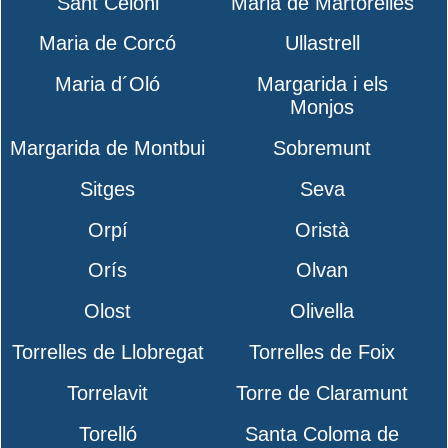
Sant Celoni
Maria de Martorelles
Maria de Corcó
Ullastrell
Maria d´Oló
Margarida i els
Monjos
Margarida de Montbui
Sobremunt
Sitges
Seva
Orpí
Oristà
Orís
Olvan
Olost
Olivella
Torrelles de Llobregat
Torrelles de Foix
Torrelavit
Torre de Claramunt
Torelló
Santa Coloma de