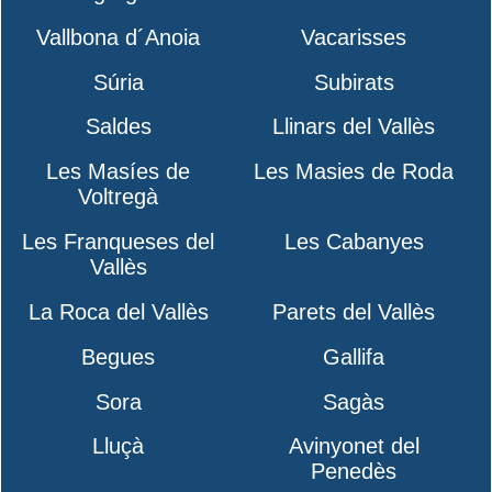
Vallbona d´Anoia
Vacarisses
Súria
Subirats
Saldes
Llinars del Vallès
Les Masíes de
Les Masies de Roda
Voltregà
Les Franqueses del
Les Cabanyes
Vallès
La Roca del Vallès
Parets del Vallès
Begues
Gallifa
Sora
Sagàs
Lluçà
Avinyonet del
Penedès