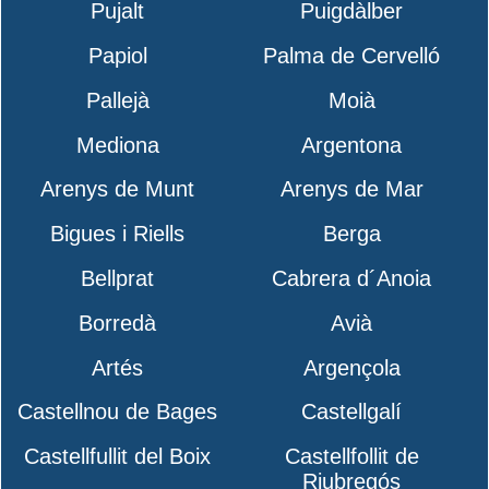
Pujalt
Puigdàlber
Papiol
Palma de Cervelló
Pallejà
Moià
Mediona
Argentona
Arenys de Munt
Arenys de Mar
Bigues i Riells
Berga
Bellprat
Cabrera d´Anoia
Borredà
Avià
Artés
Argençola
Castellnou de Bages
Castellgalí
Castellfullit del Boix
Castellfollit de
Riubregós