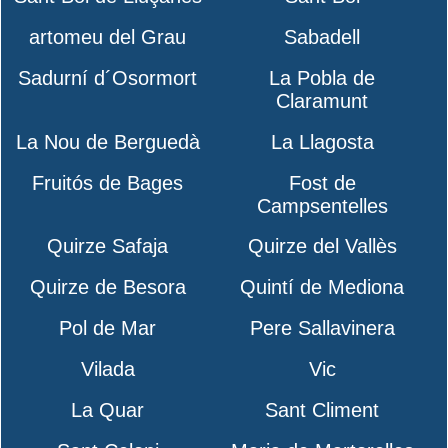
artomeu del Grau
Sabadell
Sadurní d´Osormort
La Pobla de
Claramunt
La Nou de Berguedà
La Llagosta
Fruitós de Bages
Fost de
Campsentelles
Quirze Safaja
Quirze del Vallès
Quirze de Besora
Quintí de Mediona
Pol de Mar
Pere Sallavinera
Vilada
Vic
La Quar
Sant Climent