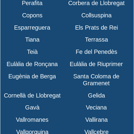
Perafita
Corbera de Llobregat
Copons
Collsuspina
Esparreguera
Els Prats de Rei
Tiana
Terrassa
Teià
Fe del Penedès
Eulàlia de Ronçana
Eulàlia de Riuprimer
Eugènia de Berga
Santa Coloma de
Gramenet
Cornellà de Llobregat
Gelida
Gavà
Veciana
Vallromanes
Vallirana
Vallgorguina
Vallcebre