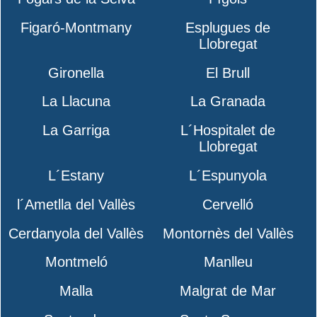
Figaró-Montmany
Esplugues de
Llobregat
Gironella
El Brull
La Llacuna
La Granada
La Garriga
L´Hospitalet de
Llobregat
L´Estany
L´Espunyola
l´Ametlla del Vallès
Cervelló
Cerdanyola del Vallès
Montornès del Vallès
Montmeló
Manlleu
Malla
Malgrat de Mar