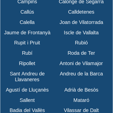
Campins
Calonge de Segarra
Callús
Calldetenes
Calella
Joan de Vilatorrada
Jaume de Frontanyà
Iscle de Vallalta
Rupit i Pruit
Rubió
Rubí
Roda de Ter
Ripollet
Antoni de Vilamajor
Sant Andreu de
Andreu de la Barca
Llavaneres
Agustí de Lluçanès
Adrià de Besòs
Sallent
Mataró
Badia del Vallès
Vilassar de Dalt