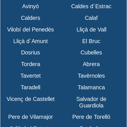
Avinyó
Caldes d´Estrac
Calders
Calaf
Vilobí del Penedès
Lliçà de Vall
Lliçà d´Amunt
El Bruc
Dosrius
Cubelles
Tordera
Abrera
Tavertet
Tavèrnoles
Taradell
Talamanca
Vicenç de Castellet
Salvador de
Guardiola
Pere de Vilamajor
Pere de Torelló