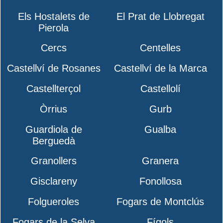
Els Hostalets de
El Prat de Llobregat
Pierola
Cercs
Centelles
Castellví de Rosanes
Castellví de la Marca
Castellterçol
Castellolí
Òrrius
Gurb
Guardiola de
Gualba
Berguedà
Granollers
Granera
Gisclareny
Fonollosa
Folgueroles
Fogars de Montclús
Fogars de la Selva
Fígols