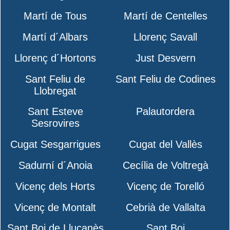
Martí de Tous
Martí de Centelles
Martí d´Albars
Llorenç Savall
Llorenç d´Hortons
Just Desvern
Sant Feliu de
Sant Feliu de Codines
Llobregat
Sant Esteve
Palautordera
Sesrovires
Cugat Sesgarrigues
Cugat del Vallès
Sadurní d´Anoia
Cecília de Voltregà
Vicenç dels Horts
Vicenç de Torelló
Vicenç de Montalt
Cebrià de Vallalta
Sant Boi de Lluçanès
Sant Boi