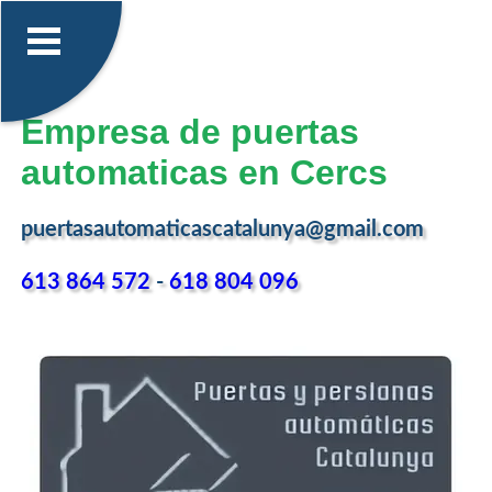
Empresa de puertas
automaticas en Cercs
puertasautomaticascatalunya@gmail.com
613 864 572
-
618 804 096