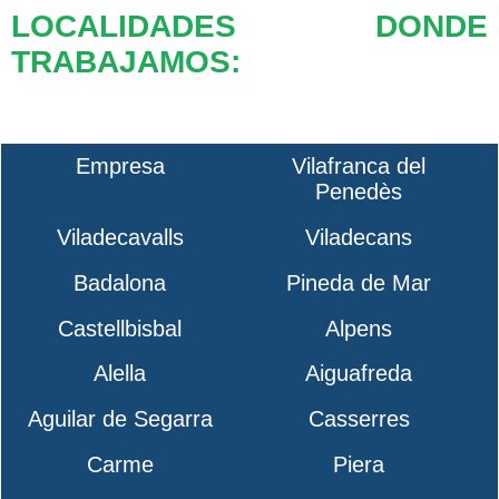
LOCALIDADES DONDE
TRABAJAMOS:
Empresa
Vilafranca del
Penedès
Viladecavalls
Viladecans
Badalona
Pineda de Mar
Castellbisbal
Alpens
Alella
Aiguafreda
Aguilar de Segarra
Casserres
Carme
Piera