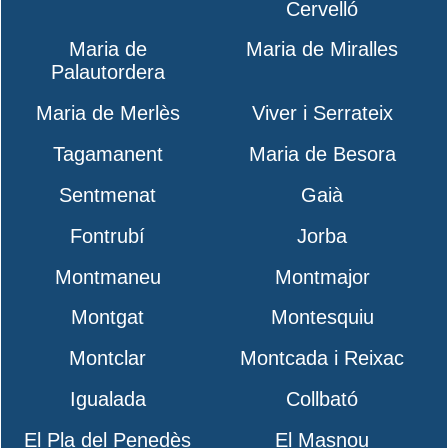
Cervelló
Maria de
Maria de Miralles
Palautordera
Maria de Merlès
Viver i Serrateix
Tagamanent
Maria de Besora
Sentmenat
Gaià
Fontrubí
Jorba
Montmaneu
Montmajor
Montgat
Montesquiu
Montclar
Montcada i Reixac
Igualada
Collbató
El Pla del Penedès
El Masnou