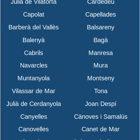
Julià de Vilatorta
Cardedeu
Capolat
Capellades
Barberà del Vallès
Balsareny
Balenyà
Bagà
Cabrils
Manresa
Navarcles
Mura
Muntanyola
Montseny
Vilassar de Mar
Tona
Julià de Cerdanyola
Joan Despí
Canyelles
Cànoves i Samalús
Canovelles
Canet de Mar