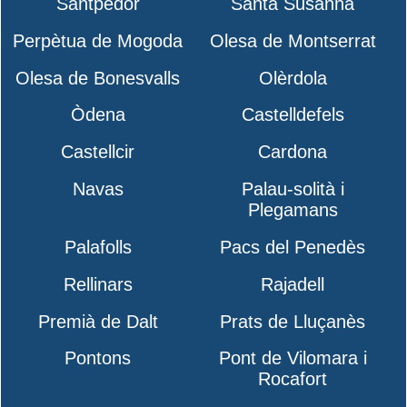
Santpedor
Santa Susanna
Perpètua de Mogoda
Olesa de Montserrat
Olesa de Bonesvalls
Olèrdola
Òdena
Castelldefels
Castellcir
Cardona
Navas
Palau-solità i
Plegamans
Palafolls
Pacs del Penedès
Rellinars
Rajadell
Premià de Dalt
Prats de Lluçanès
Pontons
Pont de Vilomara i
Rocafort